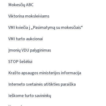
Mokesčių ABC
Viktorina moksleiviams
VMI kviečia į „Pasimatymą su mokesčiais“
VMI turto aukcionai
Įmonių VDU palyginimas
STOP šešėliui
Krašto apsaugos ministerijos informacija
Interneto svetainės atitikties paraiška
Ieškome turto savininkų