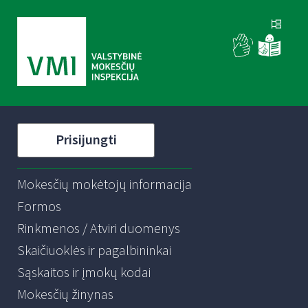
Prisijungti
Mokesčių mokėtojų informacija
Formos
Rinkmenos / Atviri duomenys
Skaičiuoklės ir pagalbininkai
Sąskaitos ir įmokų kodai
Mokesčių žinynas