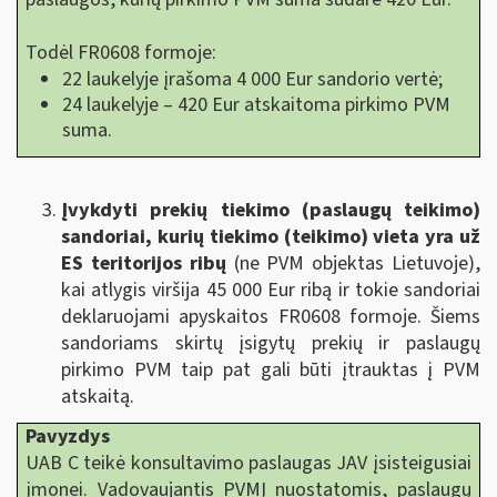
Todėl FR0608 formoje:
22 laukelyje įrašoma 4 000 Eur sandorio vertė;
24 laukelyje – 420 Eur atskaitoma pirkimo PVM
suma.
Įvykdyti prekių tiekimo (paslaugų teikimo)
sandoriai, kurių tiekimo (teikimo) vieta yra už
ES teritorijos ribų
(ne PVM objektas Lietuvoje),
kai atlygis viršija 45 000 Eur ribą ir tokie sandoriai
deklaruojami apyskaitos FR0608 formoje. Šiems
sandoriams skirtų įsigytų prekių ir paslaugų
pirkimo PVM taip pat gali būti įtrauktas į PVM
atskaitą.
Pavyzdys
UAB C teikė konsultavimo paslaugas JAV įsisteigusiai
įmonei. Vadovaujantis PVMĮ nuostatomis, paslaugų