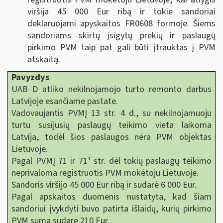
viršija 45 000 Eur ribą ir tokie sandoriai
deklaruojami apyskaitos FR0608 formoje. Šiems
sandoriams skirtų įsigytų prekių ir paslaugų
pirkimo PVM taip pat gali būti įtrauktas į PVM
atskaitą.
Pavyzdys
UAB D atliko nekilnojamojo turto remonto darbus
Latvijoje esančiame pastate.
Vadovaujantis PVMĮ 13 str. 4 d., su nekilnojamuoju
turtu susijusių paslaugų teikimo vieta laikoma
Latvija, todėl šios paslaugos nėra PVM objektas
Lietuvoje.
Pagal PVMĮ 71 ir 71¹ str. dėl tokių paslaugų teikimo
neprivaloma registruotis PVM mokėtoju Lietuvoje.
Sandoris viršijo 45 000 Eur ribą ir sudarė 6 000 Eur.
Pagal apskaitos duomenis nustatyta, kad šiam
sandoriui įvykdyti buvo patirta išlaidų, kurių pirkimo
PVM suma sudarė 210 Eur.