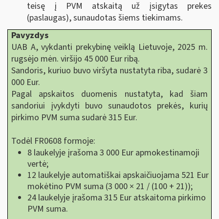
teisę į PVM atskaitą už įsigytas prekes
(paslaugas), sunaudotas šiems tiekimams.
Pavyzdys
UAB A, vykdanti prekybinę veiklą Lietuvoje, 2025 m.
rugsėjo mėn. viršijo 45 000 Eur ribą.
Sandoris, kuriuo buvo viršyta nustatyta riba, sudarė 3
000 Eur.
Pagal apskaitos duomenis nustatyta, kad šiam
sandoriui įvykdyti buvo sunaudotos prekės, kurių
pirkimo PVM suma sudarė 315 Eur.
Todėl FR0608 formoje:
8 laukelyje įrašoma 3 000 Eur apmokestinamoji
vertė;
12 laukelyje automatiškai apskaičiuojama 521 Eur
mokėtino PVM suma (3 000 × 21 / (100 + 21));
24 laukelyje įrašoma 315 Eur atskaitoma pirkimo
PVM suma.