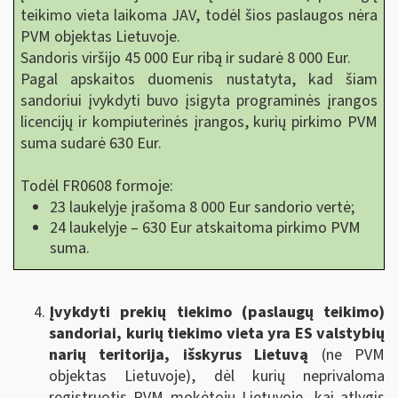
teikimo vieta laikoma JAV, todėl šios paslaugos nėra
PVM objektas Lietuvoje.
Sandoris viršijo 45 000 Eur ribą ir sudarė 8 000 Eur.
Pagal apskaitos duomenis nustatyta, kad šiam
sandoriui įvykdyti buvo įsigyta programinės įrangos
licencijų ir kompiuterinės įrangos, kurių pirkimo PVM
suma sudarė 630 Eur.
Todėl FR0608 formoje:
23 laukelyje įrašoma 8 000 Eur sandorio vertė;
24 laukelyje – 630 Eur atskaitoma pirkimo PVM
suma.
Įvykdyti prekių tiekimo (paslaugų teikimo)
sandoriai, kurių tiekimo vieta yra ES valstybių
narių teritorija, išskyrus Lietuvą
(ne PVM
objektas Lietuvoje), dėl kurių neprivaloma
registruotis PVM mokėtoju Lietuvoje, kai atlygis