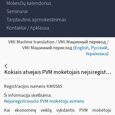
Mokesčių kalendorius
Seminarai
Tarptautinis apmokestinimas
Kontaktai / Apklausa
VMI Machine translation / VMI Машинный перевод /
VMI Машинний переклад (
English
,
Русский
,
Українська
)
Kokiais atvejais PVM mokėtojais neįsiregistravę asmenys turi teisę į pirkimo PVM atskaitą įtraukti įsigytų prekių (paslaugų) pirkimo PVM?
Registracijos numeris KM0585
Ši informacija skelbiama:
Neįsiregistravusio PVM mokėtoju asmens
Kai ekonominę veiklą vykdantis PVM mokėtoju