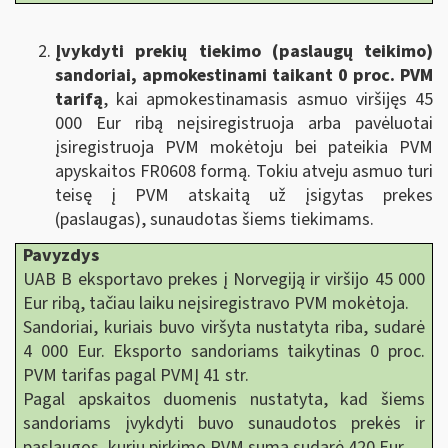
Įvykdyti prekių tiekimo (paslaugų teikimo)
sandoriai, apmokestinami taikant 0 proc. PVM
tarifą
, kai apmokestinamasis asmuo viršijęs 45
000 Eur ribą neįsiregistruoja arba pavėluotai
įsiregistruoja PVM mokėtoju bei pateikia PVM
apyskaitos FR0608 formą. Tokiu atveju asmuo turi
teisę į PVM atskaitą už įsigytas prekes
(paslaugas), sunaudotas šiems tiekimams.
Pavyzdys
UAB B eksportavo prekes į Norvegiją ir viršijo 45 000
Eur ribą, tačiau laiku neįsiregistravo PVM mokėtoja.
Sandoriai, kuriais buvo viršyta nustatyta riba, sudarė
4 000 Eur. Eksporto sandoriams taikytinas 0 proc.
PVM tarifas pagal PVMĮ 41 str.
Pagal apskaitos duomenis nustatyta, kad šiems
sandoriams įvykdyti buvo sunaudotos prekės ir
paslaugos, kurių pirkimo PVM suma sudarė 420 Eur.