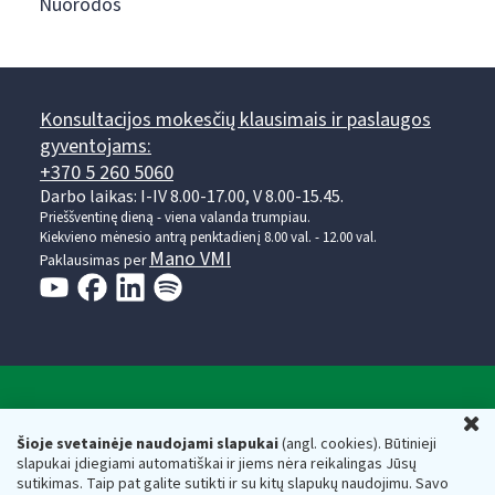
Nuorodos
Konsultacijos mokesčių klausimais ir paslaugos
gyventojams:
+370 5 260 5060
Darbo laikas: I-IV 8.00-17.00, V 8.00-15.45.
Prieššventinę dieną - viena valanda trumpiau.
Kiekvieno mėnesio antrą penktadienį 8.00 val. - 12.00 val.
Mano VMI
Paklausimas per
Valstybinė mokesčių inspekcija prie Lietuvos
U
Respublikos finansų ministerijos
Šioje svetainėje naudojami slapukai
(angl. cookies). Būtinieji
slapukai įdiegiami automatiškai ir jiems nėra reikalingas Jūsų
Biudžetinė įstaiga. Juridinio asmens kodas — 188659752,
sutikimas. Taip pat galite sutikti ir su kitų slapukų naudojimu. Savo