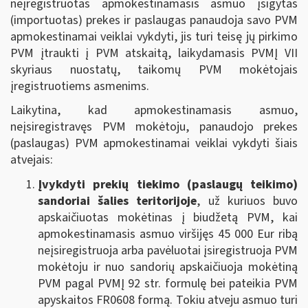
neįregistruotas apmokestinamasis asmuo įsigytas
(importuotas) prekes ir paslaugas panaudoja savo PVM
apmokestinamai veiklai vykdyti, jis turi teisę jų pirkimo
PVM įtraukti į PVM atskaitą, laikydamasis PVMĮ VII
skyriaus nuostatų, taikomų PVM mokėtojais
įregistruotiems asmenims.
Laikytina, kad apmokestinamasis asmuo,
neįsiregistravęs PVM mokėtoju, panaudojo prekes
(paslaugas) PVM apmokestinamai veiklai vykdyti šiais
atvejais:
Įvykdyti prekių tiekimo (paslaugų teikimo)
sandoriai šalies teritorijoje
, už kuriuos buvo
apskaičiuotas mokėtinas į biudžetą PVM, kai
apmokestinamasis asmuo viršijęs 45 000 Eur ribą
neįsiregistruoja arba pavėluotai įsiregistruoja PVM
mokėtoju ir nuo sandorių apskaičiuoja mokėtiną
PVM pagal PVMĮ 92 str. formulę bei pateikia PVM
apyskaitos FR0608 formą. Tokiu atveju asmuo turi