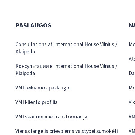
PASLAUGOS
N
Consultations at International House Vilnius /
Mo
Klaipėda
At
Консультации в International House Vilnius /
Klaipėda
Da
VMI teikiamos paslaugos
Mo
VMI kliento profilis
Vi
VMI skaitmeninė transformacija
VM
Vienas langelis prievolėms valstybei sumokėti
VM