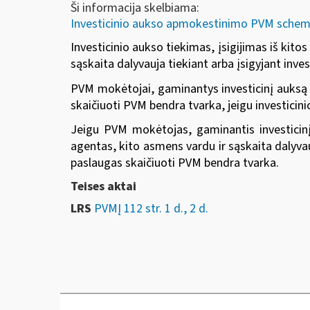
Ši informacija skelbiama:
Investicinio aukso apmokestinimo PVM schema
Investicinio aukso tiekimas, įsigijimas iš kit
sąskaita dalyvauja tiekiant arba įsigyjant in
PVM mokėtojai, gaminantys investicinį auksą a
skaičiuoti PVM bendra tvarka, jeigu investicin
Jeigu PVM mokėtojas, gaminantis investici
agentas, kito asmens vardu ir sąskaita dalyvau
paslaugas skaičiuoti PVM bendra tvarka.
Teises aktai
LRS
PVMĮ 112 str. 1 d., 2 d.