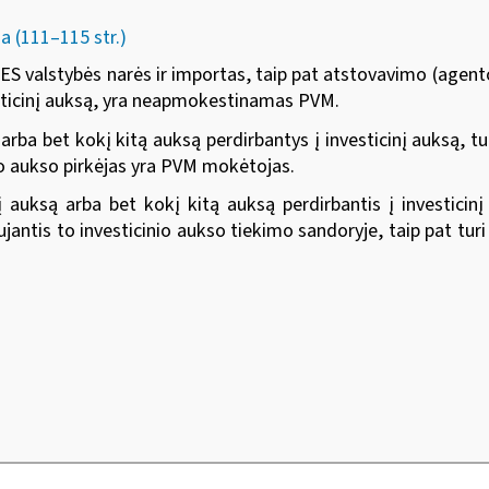
 (111–115 str.)
os ES valstybės narės ir importas, taip pat atstovavimo (agen
vesticinį auksą, yra neapmokestinamas PVM.
rba bet kokį kitą auksą perdirbantys į investicinį auksą, tu
io aukso pirkėjas yra PVM mokėtojas.
nį auksą arba bet
kokį kitą auksą perdirbantis į investici
jantis to investicinio aukso tiekimo sandoryje, taip pat tu