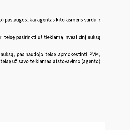
to) paslaugos, kai agentas kito asmens vardu ir
ri
teisę pasirinkti
už tiekiamą investicinį auksą
nį auksą, pasinaudojo teise apmokestinti PVM,
ri teisę už savo teikiamas atstovavimo (agento)