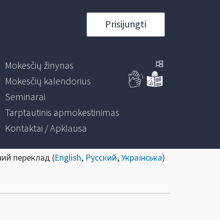
Prisijungti
Mokesčių žinynas
Mokesčių kalendorius
Seminarai
Tarptautinis apmokestinimas
Kontaktai / Apklausa
ний переклад (
English
,
Русский
,
Українська
)