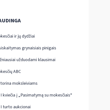
AUDINGA
kesčiai ir jų dydžiai
siskaitymas grynaisiais pinigais
žniausiai užduodami klausimai
kesčių ABC
ktorina moksleiviams
I kviečia į „Pasimatymą su mokesčiais“
I turto aukcionai