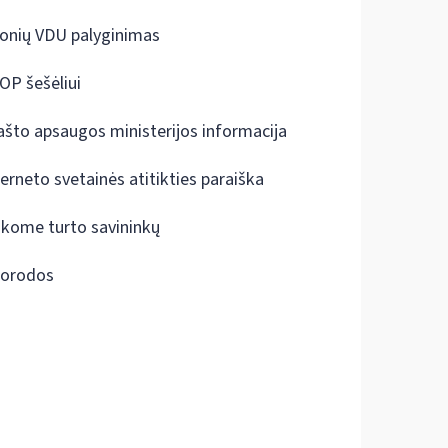
onių VDU palyginimas
OP šešėliui
ašto apsaugos ministerijos informacija
terneto svetainės atitikties paraiška
škome turto savininkų
orodos