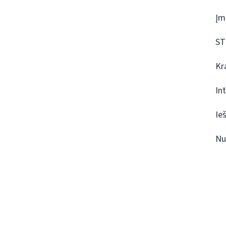
Įm
ST
Kr
In
Ie
Nu