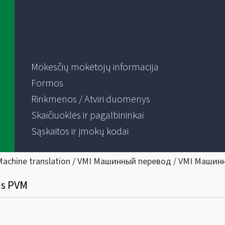
Mokesčių mokėtojų informacija
Formos
Rinkmenos / Atviri duomenys
Skaičiuoklės ir pagalbininkai
Sąskaitos ir įmokų kodai
Machine translation / VMI Машинный перевод / VMI Машин
as PVM