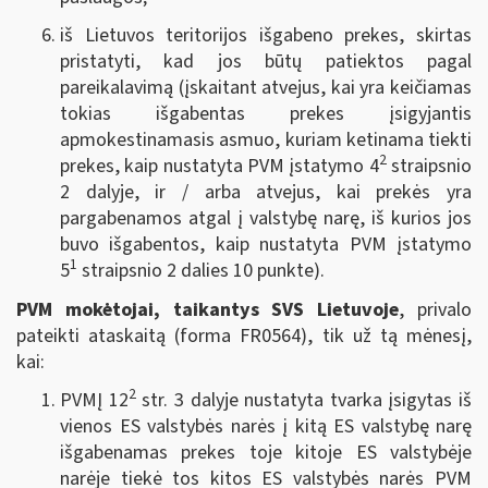
iš Lietuvos teritorijos išgabeno prekes, skirtas
pristatyti, kad jos būtų patiektos pagal
pareikalavimą (įskaitant atvejus, kai yra keičiamas
tokias išgabentas prekes įsigyjantis
apmokestinamasis asmuo, kuriam ketinama tiekti
2
prekes, kaip nustatyta PVM įstatymo 4
straipsnio
2 dalyje, ir / arba atvejus, kai prekės yra
pargabenamos atgal į valstybę narę, iš kurios jos
buvo išgabentos, kaip nustatyta PVM įstatymo
1
5
straipsnio 2 dalies 10 punkte).
PVM mokėtojai, taikantys SVS Lietuvoje
, privalo
pateikti ataskaitą (forma FR0564),
tik už tą mėnesį,
kai
:
2
PVMĮ 12
str. 3 dalyje nustatyta tvarka įsigytas iš
vienos ES valstybės narės į kitą ES valstybę narę
išgabenamas prekes toje kitoje ES valstybėje
narėje tiekė tos kitos ES valstybės narės PVM