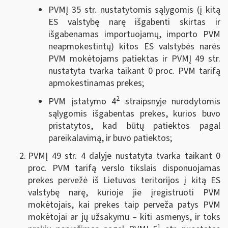
PVMĮ 35 str. nustatytomis sąlygomis (į kitą
ES valstybę narę išgabenti skirtas ir
išgabenamas importuojamų, importo PVM
neapmokestintų) kitos ES valstybės narės
PVM mokėtojams patiektas ir PVMĮ 49 str.
nustatyta tvarka taikant 0 proc. PVM tarifą
apmokestinamas prekes;
2
PVM įstatymo 4
straipsnyje nurodytomis
sąlygomis išgabentas prekes, kurios buvo
pristatytos, kad būtų patiektos pagal
pareikalavimą, ir buvo patiektos;
PVMĮ 49 str. 4 dalyje nustatyta tvarka taikant 0
proc. PVM tarifą verslo tikslais disponuojamas
prekes pervežė iš Lietuvos teritorijos į kitą ES
valstybę narę, kurioje jie įregistruoti PVM
mokėtojais, kai prekes taip perveža patys PVM
mokėtojai ar jų užsakymu – kiti asmenys, ir toks
1