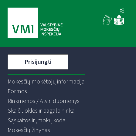
Prisijungti
Mokesčių mokėtojų informacija
Formos
Rinkmenos / Atviri duomenys
Skaičiuoklės ir pagalbininkai
Sąskaitos ir įmokų kodai
Mokesčių žinynas