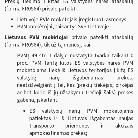
Prekių tiekimo į kitas ES valstybes nares ataskaitą
(forma FR0564) privalo pateikti:
Lietuvoje PVM mokėtojais įregistruoti asmenys;
PVM mokėtojai, taikantys SVS Lietuvoje.
Lietuvos PVM mokėtojai
privalo pateikti ataskaitą
(forma FR0564),
tik už tą mėnesį, kai
:
PVMĮ 49 str. 1 dalyje nustatyta tvarka taikant 0
proc. PVM tarifą kitos ES valstybės narės PVM
mokėtojams tiekė iš Lietuvos teritorijos į kitą ES
valstybę narę išgabenamas prekes,
neatsižvelgiant į tai, kas (prekių tiekėjas, pirkėjas
ar bet kurio iš jų užsakymu trečioji šalis) prekes
gabena, įskaitant:
ES valstybių narių PVM mokėtojams
patiektas ir iš Lietuvos išgabentas naujas
transporto priemones ir akcizais
apmokestinamas prekes;