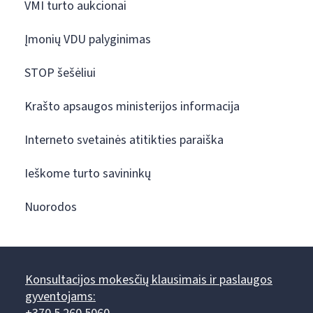
VMI turto aukcionai
Įmonių VDU palyginimas
STOP šešėliui
Krašto apsaugos ministerijos informacija
Interneto svetainės atitikties paraiška
Ieškome turto savininkų
Nuorodos
Konsultacijos mokesčių klausimais ir paslaugos
gyventojams: