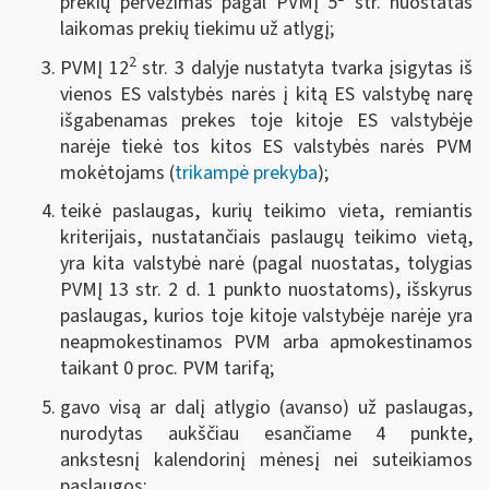
prekių pervežimas pagal PVMĮ 5
str. nuostatas
laikomas prekių tiekimu už atlygį;
2
PVMĮ 12
str. 3 dalyje nustatyta tvarka įsigytas iš
vienos ES valstybės narės į kitą ES valstybę narę
išgabenamas prekes toje kitoje ES valstybėje
narėje tiekė tos kitos ES valstybės narės PVM
mokėtojams (
trikampė prekyba
);
teikė paslaugas, kurių teikimo vieta, remiantis
kriterijais, nustatančiais paslaugų teikimo vietą,
yra kita valstybė narė (pagal nuostatas, tolygias
PVMĮ 13 str. 2 d. 1 punkto nuostatoms), išskyrus
paslaugas, kurios toje kitoje valstybėje narėje yra
neapmokestinamos PVM arba apmokestinamos
taikant 0 proc. PVM tarifą;
gavo visą ar dalį atlygio (avanso) už paslaugas,
nurodytas aukščiau esančiame 4 punkte,
ankstesnį kalendorinį mėnesį nei suteikiamos
paslaugos;