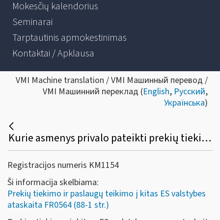
Mokesčių kalendorius
Seminarai
Tarptautinis apmokestinimas
Kontaktai / Apklausa
VMI Machine translation / VMI Машинный перевод /
VMI Машинний переклад (
English
,
Русский
,
Українська
)
Kurie asmenys privalo pateikti prekių tiekimo ir paslaugų teikimo į kitas ES valstybes nares ataskaitą (FR0564)?
Registracijos numeris KM1154
Ši informacija skelbiama:
Prekių tiekimo ir paslaugų teikimo į kitas ES valstybes
ataskaita FR0564 (88-1 str.)