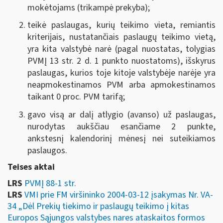
mokėtojams (trikampė prekyba);
teikė paslaugas, kurių teikimo vieta, remiantis
kriterijais, nustatančiais paslaugų teikimo vietą,
yra kita valstybė narė (pagal nuostatas, tolygias
PVMĮ 13 str. 2 d. 1 punkto nuostatoms), išskyrus
paslaugas, kurios toje kitoje valstybėje narėje yra
neapmokestinamos PVM arba apmokestinamos
taikant 0 proc. PVM tarifą;
gavo visą ar dalį atlygio (avanso) už paslaugas,
nurodytas aukščiau esančiame 2 punkte,
ankstesnį kalendorinį mėnesį nei suteikiamos
paslaugos.
Teises aktai
LRS
PVMĮ 88-1 str.
LRS
VMI prie FM viršininko 2004-03-12 įsakymas Nr. VA-
34 „Dėl Prekių tiekimo ir paslaugų teikimo į kitas
Europos Sąjungos valstybes nares ataskaitos formos