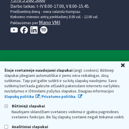
+370 5 260 5060
Darbo laikas: I-IV 8.00-17.00, V 8.00-15.45.
Prieššventinę dieną - viena valanda trumpiau.
Kiekvieno mėnesio antrą penktadienį 8.00 val. - 12.00 val.
Mano VMI
Paklausimas per
Valstybinė mokesčių inspekcija prie Lietuvos
U
Respublikos finansų ministerijos
Šioje svetainėje naudojami slapukai
(angl. cookies). Būtinieji
slapukai įdiegiami automatiškai ir jiems nėra reikalingas Jūsų
Biudžetinė įstaiga. Juridinio asmens kodas — 188659752,
sutikimas. Taip pat galite sutikti ir su kitų slapukų naudojimu. Savo
adresas: Vasario 16-osios g. 14, 01107 Vilnius, Lietuva, el.paštas:
sutikimą bet kada galėsite atšaukti pakeisdami interneto naršyklės
vmi@vmi.lt
, E. pristatymo dėžutės adresas 188659752
nustatymus ir ištrindami įrašytus slapukus. Daugiau informacijos
Duomenys apie Valstybinę mokesčių inspekciją prie Lietuvos
Slapukų politika
;
Privatumo politika.
Respublikos finansų ministerijos kaupiami ir saugomi Juridinių
asmenų registre
Būtinieji slapukai
Naudojami sklandžiam svetainės veikimui ir įgalina pagrindines
svetainės funkcijas. Be šių slapukų svetainė negali tinkamai veikti.
Analitiniai slapukai