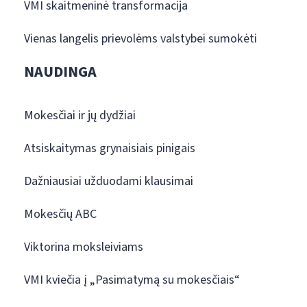
VMI skaitmeninė transformacija
Vienas langelis prievolėms valstybei sumokėti
NAUDINGA
Mokesčiai ir jų dydžiai
Atsiskaitymas grynaisiais pinigais
Dažniausiai užduodami klausimai
Mokesčių ABC
Viktorina moksleiviams
VMI kviečia į „Pasimatymą su mokesčiais“