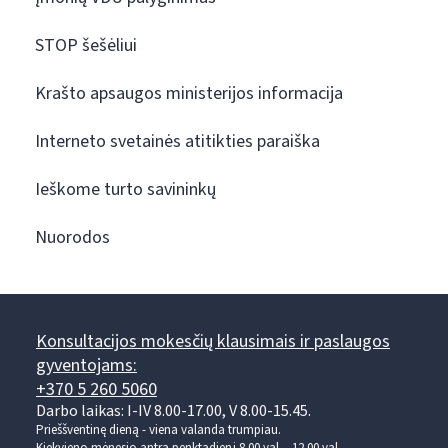
STOP šešėliui
Krašto apsaugos ministerijos informacija
Interneto svetainės atitikties paraiška
Ieškome turto savininkų
Nuorodos
Konsultacijos mokesčių klausimais ir paslaugos
gyventojams:
+370 5 260 5060
Darbo laikas: I-IV 8.00-17.00, V 8.00-15.45.
Prieššventinę dieną - viena valanda trumpiau.
Kiekvieno mėnesio antrą penktadienį 8.00 val. - 12.00 val.