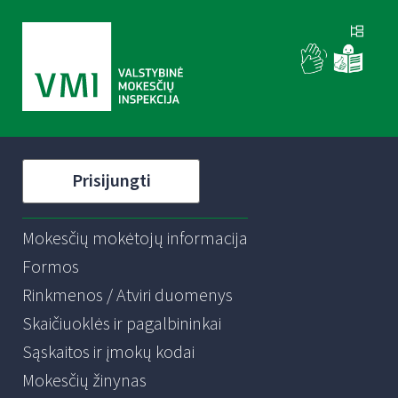
Prisijungti
Mokesčių mokėtojų informacija
Formos
Rinkmenos / Atviri duomenys
Skaičiuoklės ir pagalbininkai
Sąskaitos ir įmokų kodai
Mokesčių žinynas