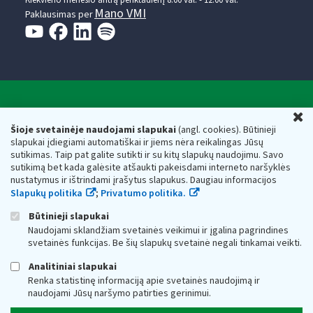
Mano VMI
Paklausimas per
Valstybinė mokesčių inspekcija prie Lietuvos
U
Respublikos finansų ministerijos
Šioje svetainėje naudojami slapukai
(angl. cookies). Būtinieji
slapukai įdiegiami automatiškai ir jiems nėra reikalingas Jūsų
Biudžetinė įstaiga. Juridinio asmens kodas — 188659752,
sutikimas. Taip pat galite sutikti ir su kitų slapukų naudojimu. Savo
adresas: Vasario 16-osios g. 14, 01107 Vilnius, Lietuva, el.paštas:
sutikimą bet kada galėsite atšaukti pakeisdami interneto naršyklės
vmi@vmi.lt
, E. pristatymo dėžutės adresas 188659752
nustatymus ir ištrindami įrašytus slapukus. Daugiau informacijos
Duomenys apie Valstybinę mokesčių inspekciją prie Lietuvos
Slapukų politika
;
Privatumo politika.
Respublikos finansų ministerijos kaupiami ir saugomi Juridinių
asmenų registre
Būtinieji slapukai
Naudojami sklandžiam svetainės veikimui ir įgalina pagrindines
svetainės funkcijas. Be šių slapukų svetainė negali tinkamai veikti.
Analitiniai slapukai
Renka statistinę informaciją apie svetainės naudojimą ir
naudojami Jūsų naršymo patirties gerinimui.