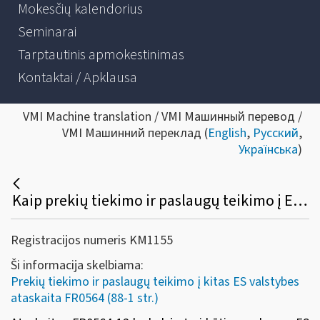
Mokesčių kalendorius
Seminarai
Tarptautinis apmokestinimas
Kontaktai / Apklausa
VMI Machine translation / VMI Машинный перевод /
VMI Машинний переклад (
English
,
Русский
,
Українська
)
Kaip prekių tiekimo ir paslaugų teikimo į ES valstybes nares ataskaitoje (FR0564) turi būti įrašomas ES valstybės PVM mokėtojo kodas?
Registracijos numeris KM1155
Ši informacija skelbiama:
Prekių tiekimo ir paslaugų teikimo į kitas ES valstybes
ataskaita FR0564 (88-1 str.)