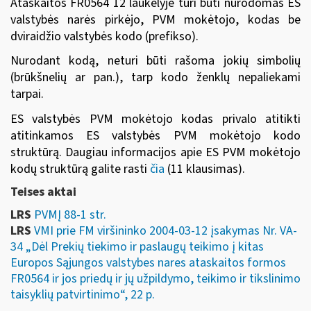
Ataskaitos FR0564 12 laukelyje turi būti nurodomas ES
valstybės narės pirkėjo, PVM mokėtojo, kodas be
dviraidžio valstybės kodo (prefikso).
Nurodant kodą, neturi būti rašoma jokių simbolių
(brūkšnelių ar pan.), tarp kodo ženklų nepaliekami
tarpai.
ES valstybės PVM mokėtojo kodas privalo atitikti
atitinkamos ES valstybės PVM mokėtojo kodo
struktūrą. Daugiau informacijos apie ES
PVM mokėtojo
kodų struktūrą galite rasti
čia
(11 klausimas).
Teises aktai
LRS
PVMĮ 88-1 str.
LRS
VMI prie FM viršininko 2004-03-12 įsakymas Nr. VA-
34 „Dėl Prekių tiekimo ir paslaugų teikimo į kitas
Europos Sąjungos valstybes nares ataskaitos formos
FR0564 ir jos priedų ir jų užpildymo, teikimo ir tikslinimo
taisyklių patvirtinimo“, 22 p.