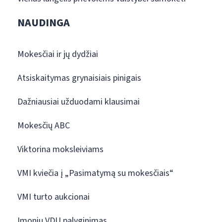
NAUDINGA
Mokesčiai ir jų dydžiai
Atsiskaitymas grynaisiais pinigais
Dažniausiai užduodami klausimai
Mokesčių ABC
Viktorina moksleiviams
VMI kviečia į „Pasimatymą su mokesčiais“
VMI turto aukcionai
Įmonių VDU palyginimas