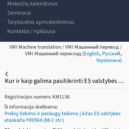
Mokesčių kalendorius
Seminarai
Tarptautinis apmokestinimas
Kontaktai / Apklausa
VMI Machine translation / VMI Машинный перевод /
VMI Машинний переклад (
English
,
Русский
,
Українська
)
Kur ir kaip galima pasitikrinti ES valstybės narės verslo partnerio PVM mokėtojo kodą?
Registracijos numeris KM1156
Ši informacija skelbiama:
Prekių tiekimo ir paslaugų teikimo į kitas ES valstybes
ataskaita FR0564 (88-1 str.)