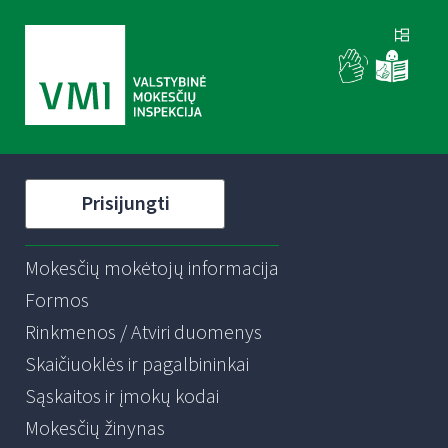
Prisijungti
Mokesčių mokėtojų informacija
Formos
Rinkmenos / Atviri duomenys
Skaičiuoklės ir pagalbininkai
Sąskaitos ir įmokų kodai
Mokesčių žinynas