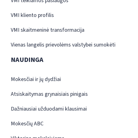
VMI teikiamos paslaugos
VMI kliento profilis
VMI skaitmeninė transformacija
Vienas langelis prievolėms valstybei sumokėti
NAUDINGA
Mokesčiai ir jų dydžiai
Atsiskaitymas grynaisiais pinigais
Dažniausiai užduodami klausimai
Mokesčių ABC