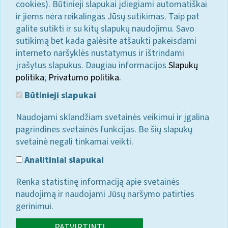
cookies). Būtinieji slapukai įdiegiami automatiškai
ir jiems nėra reikalingas Jūsų sutikimas. Taip pat
galite sutikti ir su kitų slapukų naudojimu. Savo
sutikimą bet kada galėsite atšaukti pakeisdami
interneto naršyklės nustatymus ir ištrindami
įrašytus slapukus. Daugiau informacijos
Slapukų
politika
;
Privatumo politika.
Būtinieji slapukai
Naudojami sklandžiam svetainės veikimui ir įgalina
pagrindines svetainės funkcijas. Be šių slapukų
svetainė negali tinkamai veikti.
Analitiniai slapukai
Renka statistinę informaciją apie svetainės
naudojimą ir naudojami Jūsų naršymo patirties
gerinimui.
PATVIRTINTI