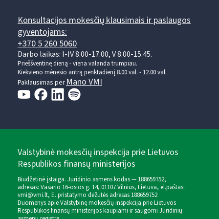
Konsultacijos mokesčių klausimais ir paslaugos
gyventojams:
+370 5 260 5060
Darbo laikas: I-IV 8.00-17.00, V 8.00-15.45.
Prieššventinę dieną - viena valanda trumpiau.
Kiekvieno mėnesio antrą penktadienį 8.00 val. - 12.00 val.
Mano VMI
Paklausimas per
Valstybinė mokesčių inspekcija prie Lietuvos
Respublikos finansų ministerijos
Biudžetinė įstaiga. Juridinio asmens kodas — 188659752,
adresas: Vasario 16-osios g. 14, 01107 Vilnius, Lietuva, el.paštas:
vmi@vmi.lt
, E. pristatymo dėžutės adresas 188659752
Duomenys apie Valstybinę mokesčių inspekciją prie Lietuvos
Respublikos finansų ministerijos kaupiami ir saugomi Juridinių
asmenų registre