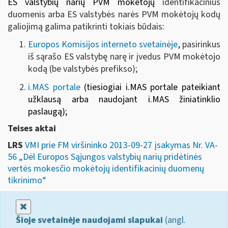
ES valstybių narių PVM mokėtojų
identifikacinius
duomenis arba ES valstybės narės PVM mokėtojų kodų
galiojimą galima patikrinti tokiais būdais
:
Europos Komisijos interneto svetainėje
, pasirinkus
iš sąrašo ES valstybę narę ir įvedus PVM mokėtojo
kodą (be valstybės prefikso);
i.MAS portale
(
tiesiogiai i.MAS portale pateikiant
užklausą arba
naudojant i.MAS žiniatinklio
paslaugą
);
Teises aktai
LRS
VMI prie FM viršininko 2013-09-27 įsakymas Nr. VA-
56 „Dėl Europos Sąjungos valstybių narių pridėtinės
vertės mokesčio mokėtojų identifikacinių duomenų
tikrinimo“
Uždaryti
Šioje svetainėje naudojami slapukai
(angl.