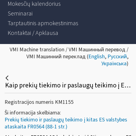
Mokesčių kalendorius
Seminarai
Tarptautinis apmokestinimas
Kontaktai / Apklausa
VMI Machine translation / VMI Машинный перевод /
VMI Машинний переклад (
English
,
Русский
,
Українська
)
Kaip prekių tiekimo ir paslaugų teikimo į ES valstybes nares ataskaitoje (FR0564) turi būti įrašomas ES valstybės PVM mokėtojo kodas?
Registracijos numeris KM1155
Ši informacija skelbiama:
Prekių tiekimo ir paslaugų teikimo į kitas ES valstybes
ataskaita FR0564 (88-1 str.)