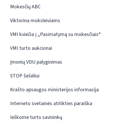
Mokesčių ABC
Viktorina moksleiviams
VMI kviečia į „Pasimatymą su mokesčiais“
VMI turto aukcionai
Įmonių VDU palyginimas
STOP šešėliui
Krašto apsaugos ministerijos informacija
Interneto svetainės atitikties paraiška
Ieškome turto savininkų