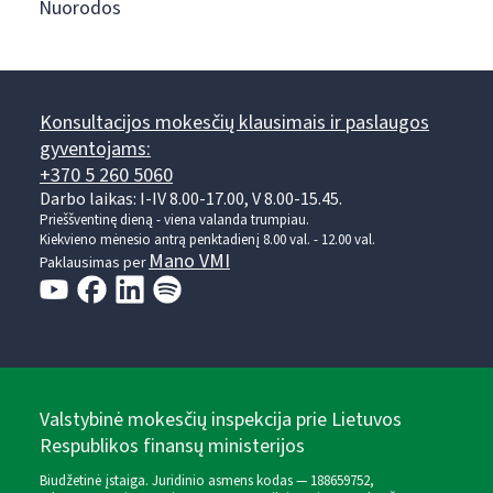
Nuorodos
Konsultacijos mokesčių klausimais ir paslaugos
gyventojams:
+370 5 260 5060
Darbo laikas: I-IV 8.00-17.00, V 8.00-15.45.
Prieššventinę dieną - viena valanda trumpiau.
Kiekvieno mėnesio antrą penktadienį 8.00 val. - 12.00 val.
Mano VMI
Paklausimas per
Valstybinė mokesčių inspekcija prie Lietuvos
Respublikos finansų ministerijos
Biudžetinė įstaiga. Juridinio asmens kodas — 188659752,