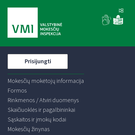
Prisijungti
Mokesčių mokėtojų informacija
Formos
Rinkmenos / Atviri duomenys
Skaičiuoklės ir pagalbininkai
Sąskaitos ir įmokų kodai
Mokesčių žinynas