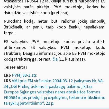
Ataskaitos FR0564 12 laukelyje turi būti nurodomas ES
valstybės narės pirkėjo, PVM mokėtojo, kodas be
dviraidžio valstybės kodo (prefikso).
Nurodant kodą, neturi būti rašoma jokių simbolių
(brūkšnelių ar pan.), tarp kodo ženklų nepaliekami
tarpai.
ES valstybės PVM mokėtojo kodas privalo atitikti
atitinkamos ES valstybės PVM mokėtojo kodo
struktūrą. Daugiau informacijos apie ES
PVM mokėtojo
kodų struktūrą galite rasti
čia
(11 klausimas).
Teises aktai
LRS
PVMĮ 88-1 str.
LRS
VMI prie FM viršininko 2004-03-12 įsakymas Nr. VA-
34 „Dėl Prekių tiekimo ir paslaugų teikimo į kitas
Europos Sąjungos valstybes nares ataskaitos formos
FR0564 ir jos priedų ir jų užpildymo, teikimo ir tikslinimo
taisyklių patvirtinimo“, 22 p.