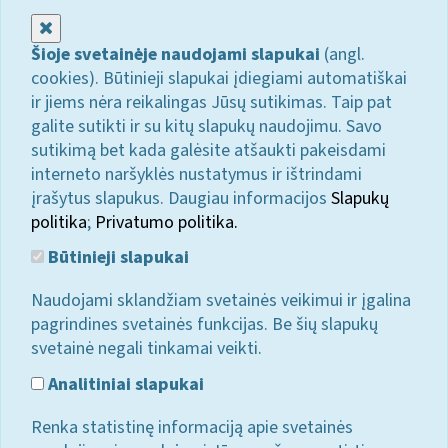
Uždaryti
Šioje svetainėje naudojami slapukai
(angl.
cookies). Būtinieji slapukai įdiegiami automatiškai
ir jiems nėra reikalingas Jūsų sutikimas. Taip pat
galite sutikti ir su kitų slapukų naudojimu. Savo
sutikimą bet kada galėsite atšaukti pakeisdami
interneto naršyklės nustatymus ir ištrindami
įrašytus slapukus. Daugiau informacijos
Slapukų
politika
;
Privatumo politika.
Būtinieji slapukai
Naudojami sklandžiam svetainės veikimui ir įgalina
pagrindines svetainės funkcijas. Be šių slapukų
svetainė negali tinkamai veikti.
Analitiniai slapukai
Renka statistinę informaciją apie svetainės