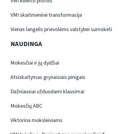
VMI kliento profilis
VMI skaitmeninė transformacija
Vienas langelis prievolėms valstybei sumokėti
NAUDINGA
Mokesčiai ir jų dydžiai
Atsiskaitymas grynaisiais pinigais
Dažniausiai užduodami klausimai
Mokesčių ABC
Viktorina moksleiviams