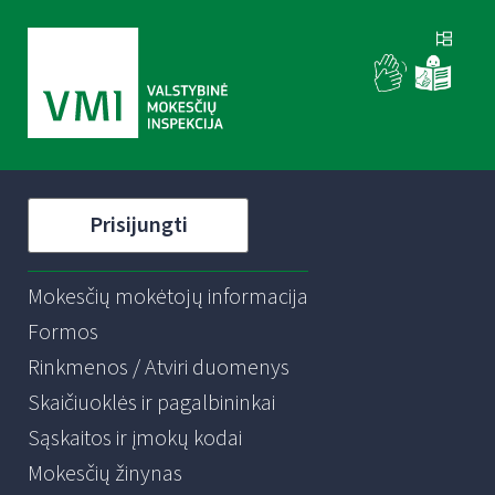
Prisijungti
Mokesčių mokėtojų informacija
Formos
Rinkmenos / Atviri duomenys
Skaičiuoklės ir pagalbininkai
Sąskaitos ir įmokų kodai
Mokesčių žinynas