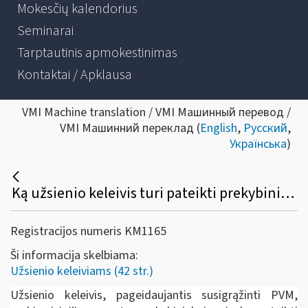
Mokesčių kalendorius
Seminarai
Tarptautinis apmokestinimas
Kontaktai / Apklausa
VMI Machine translation / VMI Машинный перевод /
VMI Машинний переклад (
English
,
Русский
,
Українська
)
Ką užsienio keleivis turi pateikti prekybininkui prekių įsigijimo metu, norėdamas susigrąžinti PVM?
Registracijos numeris KM1165
Ši informacija skelbiama:
Užsienio keleiviams (42 str.)
Užsienio keleivis, pageidaujantis susigrąžinti PVM,