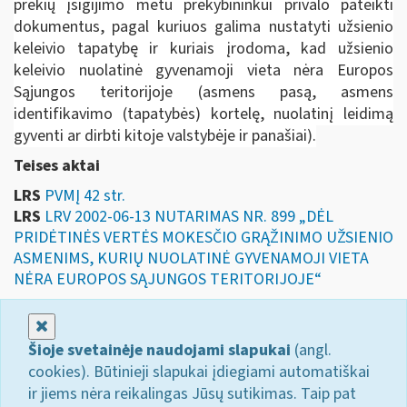
prekių įsigijimo metu prekybininkui privalo pateikti
dokumentus, pagal kuriuos galima nustatyti užsienio
keleivio tapatybę ir kuriais įrodoma, kad užsienio
keleivio nuolatinė gyvenamoji vieta nėra Europos
Sąjungos teritorijoje (asmens pasą, asmens
identifikavimo (tapatybės) kortelę, nuolatinį leidimą
gyventi ar dirbti kitoje valstybėje ir panašiai).
Teises aktai
LRS
PVMĮ 42 str.
LRS
LRV 2002-06-13 NUTARIMAS NR. 899 „DĖL
PRIDĖTINĖS VERTĖS MOKESČIO GRĄŽINIMO UŽSIENIO
ASMENIMS, KURIŲ NUOLATINĖ GYVENAMOJI VIETA
NĖRA EUROPOS SĄJUNGOS TERITORIJOJE“
Uždaryti
Šioje svetainėje naudojami slapukai
(angl.
cookies). Būtinieji slapukai įdiegiami automatiškai
ir jiems nėra reikalingas Jūsų sutikimas. Taip pat