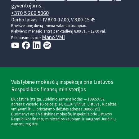
gyventojams:
+370 5 260 5060
Darbo laikas: I-IV 8.00-17.00, V 8.00-15.45.
Prieššventinę dieną - viena valanda trumpiau.
Kiekvieno mėnesio antrą penktadienį 8.00 val. - 12.00 val.
Mano VMI
Paklausimas per
Valstybinė mokesčių inspekcija prie Lietuvos
Respublikos finansų ministerijos
Biudžetinė įstaiga. Juridinio asmens kodas — 188659752,
adresas: Vasario 16-osios g. 14, 01107 Vilnius, Lietuva, el.paštas:
vmi@vmi.lt
, E. pristatymo dėžutės adresas 188659752
Duomenys apie Valstybinę mokesčių inspekciją prie Lietuvos
Respublikos finansų ministerijos kaupiami ir saugomi Juridinių
asmenų registre