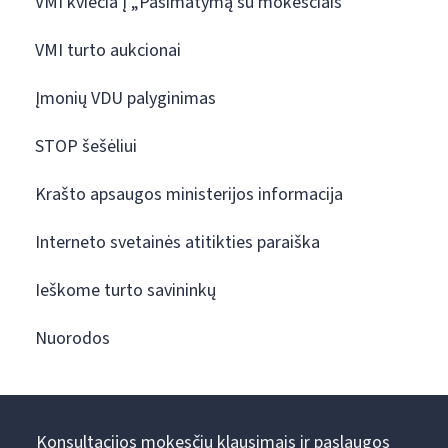
VMI kviečia į „Pasimatymą su mokesčiais“
VMI turto aukcionai
Įmonių VDU palyginimas
STOP šešėliui
Krašto apsaugos ministerijos informacija
Interneto svetainės atitikties paraiška
Ieškome turto savininkų
Nuorodos
Konsultacijos mokesčių klausimais ir paslaugos