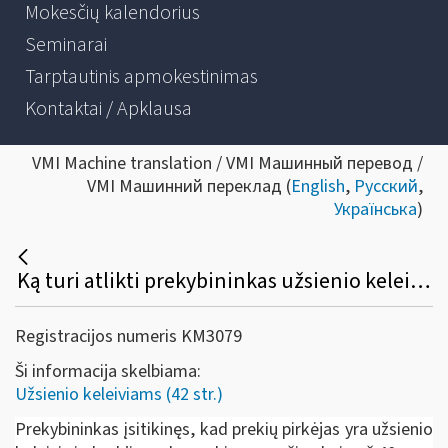
Mokesčių kalendorius
Seminarai
Tarptautinis apmokestinimas
Kontaktai / Apklausa
VMI Machine translation / VMI Машинный перевод /
VMI Машинний переклад (
English
,
Русский
,
Українська
)
Ką turi atlikti prekybininkas užsienio keleiviui paprašius taikyti „Tax free shopping“?
Registracijos numeris KM3079
Ši informacija skelbiama:
Užsienio keleiviams (42 str.)
Prekybininkas įsitikinęs, kad prekių pirkėjas yra užsienio