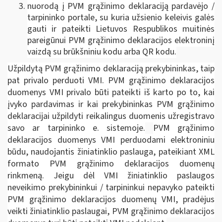
nuorodą į PVM grąžinimo deklaraciją pardavėjo /
tarpininko portale, su kuria užsienio keleivis galės
gauti ir pateikti Lietuvos Respublikos muitinės
pareigūnui PVM grąžinimo deklaracijos elektroninį
vaizdą su brūkšniniu kodu arba QR kodu.
Užpildytą PVM grąžinimo deklaraciją prekybininkas, taip
pat privalo perduoti VMI. PVM grąžinimo deklaracijos
duomenys VMI privalo būti pateikti iš karto po to, kai
įvyko pardavimas ir kai prekybininkas PVM grąžinimo
deklaracijai užpildyti reikalingus duomenis užregistravo
savo ar tarpininko e. sistemoje.
PVM grąžinimo
deklaracijos duomenys VMI perduodami elektroniniu
būdu, naudojantis žiniatinklio paslauga, pateikiant XML
formato PVM grąžinimo deklaracijos duomenų
rinkmeną. Jeigu dėl VMI žiniatinklio paslaugos
neveikimo prekybininkui / tarpininkui nepavyko pateikti
PVM grąžinimo deklaracijos duomenų VMI, pradėjus
veikti žiniatinklio paslaugai, PVM grąžinimo deklaracijos