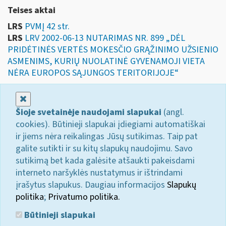
Teises aktai
LRS
PVMĮ 42 str.
LRS
LRV 2002-06-13 NUTARIMAS NR. 899 „DĖL
PRIDĖTINĖS VERTĖS MOKESČIO GRĄŽINIMO UŽSIENIO
ASMENIMS, KURIŲ NUOLATINĖ GYVENAMOJI VIETA
NĖRA EUROPOS SĄJUNGOS TERITORIJOJE“
Uždaryti
Šioje svetainėje naudojami slapukai
(angl.
cookies). Būtinieji slapukai įdiegiami automatiškai
ir jiems nėra reikalingas Jūsų sutikimas. Taip pat
galite sutikti ir su kitų slapukų naudojimu. Savo
sutikimą bet kada galėsite atšaukti pakeisdami
interneto naršyklės nustatymus ir ištrindami
įrašytus slapukus. Daugiau informacijos
Slapukų
politika
;
Privatumo politika.
Būtinieji slapukai