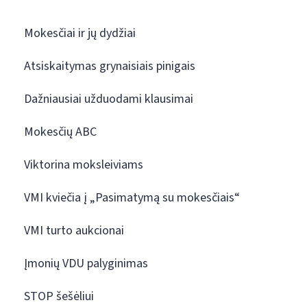
Mokesčiai ir jų dydžiai
Atsiskaitymas grynaisiais pinigais
Dažniausiai užduodami klausimai
Mokesčių ABC
Viktorina moksleiviams
VMI kviečia į „Pasimatymą su mokesčiais“
VMI turto aukcionai
Įmonių VDU palyginimas
STOP šešėliui