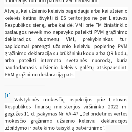
duomenys turi būti pateikti VMI nedelsiant.
Atveju, kai užsienio keleivis pageidauja arba kai užsienio
keleivis ketina išvykti iš ES teritorijos ne per Lietuvos
Respublikos sieną, arba kai dėl VMI prie FM žiniatinklio
paslaugos neveikimo nepavyko pateikti PVM grąžinimo
deklaracijos duomenų VMI, prekybininkas turi
papildomai parengti užsienio keleiviui popierinę PVM
grąžinimo deklaraciją su brūkšniniu kodu arba QR kodu,
arba pateikti interneto svetainės nuorodą, kuria
naudodamasis užsienio keleivis galėtų atsispausdinti
PVM grąžinimo deklaraciją pats.
[1]
Valstybinės mokesčių inspekcijos prie Lietuvos
Respublikos finansų ministerijos viršininko 2022 m.
gegužės 11 d. įsakymas Nr. VA-47 „Dėl pridėtinės vertės
mokesčio grąžinimo užsienio keleiviui deklaracijos
užpildymo ir pateikimo taisyklių patvirtinimo“.