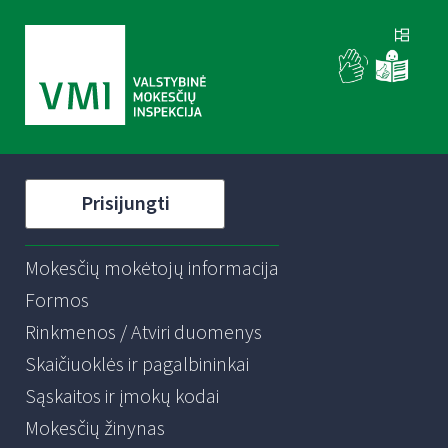
Prisijungti
Mokesčių mokėtojų informacija
Formos
Rinkmenos / Atviri duomenys
Skaičiuoklės ir pagalbininkai
Sąskaitos ir įmokų kodai
Mokesčių žinynas