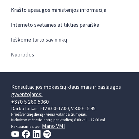
Krašto apsaugos ministerijos informacija
Interneto svetainės atitikties paraiška
Ieškome turto savininkų
Nuorodos
Konsultacijos mokesčių klausimais ir paslaugos
gyventojams:
+370 5 260 5060
Darbo laikas: I-IV 8.00-17.00, V 8.00-15.45.
Prieššventinę dieną - viena valanda trumpiau.
Kiekvieno mėnesio antrą penktadienį 8.00 val. - 12.00 val.
Mano VMI
Paklausimas per