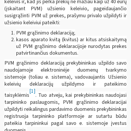
keleivis ir, kad jis perka prekių ne mažiau kaip už 40 eurų
(įskaitant PVM) užsienio keleivio, pageidaujančio
susigrąžinti PVM už prekes, prašymu privalo užpildyti ir
užsienio keleiviui pateikti:
PVM grąžinimo deklaraciją;
kasos aparato kvitą (kvitus) ar kitus atsiskaitymą
už PVM grąžinimo deklaracijoje nurodytas prekes
patvirtinančius dokumentus.
PVM grąžinimo deklaraciją prekybininkas užpildo savo
naudojamoje elektroninėje duomenų tvarkymo
sistemoje (toliau e. sistema), vadovaujantis Užsienio
keleivių deklaracijų užpildymo ir pateikimo
[1]
taisyklėmis
. Tuo atveju, kai prekybininkas naudojasi
tarpininko paslaugomis, PVM grąžinimo deklaracijai
užpildyti reikalingus pardavimo duomenis prekybininkas
registruoja tarpininko platformoje ar sutartu būdu
pateikia tarpininkui pagal savo e. sistemoje įvestus
duomenis.