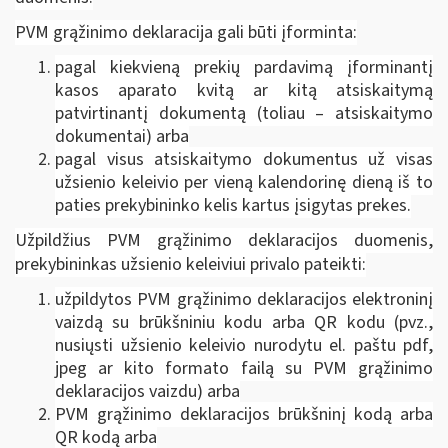
PVM grąžinimo deklaracija gali būti įforminta:
pagal kiekvieną prekių pardavimą įforminantį
kasos aparato kvitą ar kitą atsiskaitymą
patvirtinantį dokumentą (toliau – atsiskaitymo
dokumentai) arba
pagal visus atsiskaitymo dokumentus už visas
užsienio keleivio per vieną kalendorinę dieną iš to
paties prekybininko kelis kartus įsigytas prekes.
Užpildžius PVM grąžinimo deklaracijos duomenis,
prekybininkas užsienio keleiviui privalo pateikti:
užpildytos PVM grąžinimo deklaracijos elektroninį
vaizdą su brūkšniniu kodu arba QR kodu (pvz.,
nusiųsti užsienio keleivio nurodytu el. paštu pdf,
jpeg ar kito formato failą su PVM grąžinimo
deklaracijos vaizdu) arba
PVM grąžinimo deklaracijos brūkšninį kodą arba
QR kodą arba