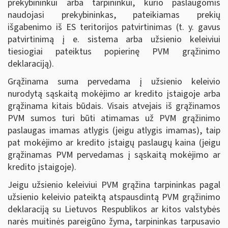
prekybininkui arba tarpininkui, kurio paslaugomis
naudojasi prekybininkas, pateikiamas prekių
išgabenimo iš ES teritorijos patvirtinimas (t. y. gavus
patvirtinimą į e. sistema arba užsienio keleiviui
tiesiogiai pateiktus popierinę PVM grąžinimo
deklaraciją).
Grąžinama suma pervedama į užsienio keleivio
nurodytą sąskaitą mokėjimo ar kredito įstaigoje arba
grąžinama kitais būdais. Visais atvejais iš grąžinamos
PVM sumos turi būti atimamas už PVM grąžinimo
paslaugas imamas atlygis (jeigu atlygis imamas), taip
pat mokėjimo ar kredito įstaigų paslaugų kaina (jeigu
grąžinamas PVM pervedamas į sąskaitą mokėjimo ar
kredito įstaigoje).
Jeigu užsienio keleiviui PVM grąžina tarpininkas pagal
užsienio keleivio pateiktą atspausdintą PVM grąžinimo
deklaraciją su Lietuvos Respublikos ar kitos valstybės
narės muitinės pareigūno žyma, tarpininkas tarpusavio