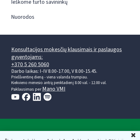
Ieškome turto savininkų
Nuorodos
Konsultacijos mokesčių klausimais ir paslaugos
gyventojams:
+370 5 260 5060
Darbo laikas: I-IV 8.00-17.00, V 8.00-15.45.
Prieššventinę dieną - viena valanda trumpiau.
Kiekvieno mėnesio antrą penktadienį 8.00 val. - 12.00 val.
Mano VMI
Paklausimas per
Valstybinė mokesčių inspekcija prie Lietuvos
U