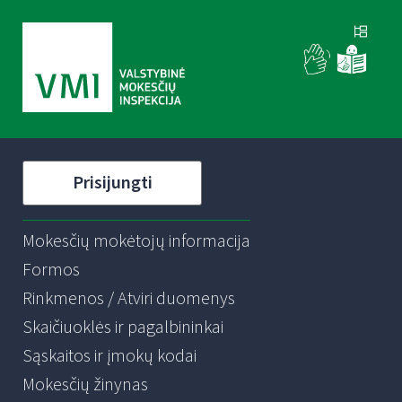
Prisijungti
Mokesčių mokėtojų informacija
Formos
Rinkmenos / Atviri duomenys
Skaičiuoklės ir pagalbininkai
Sąskaitos ir įmokų kodai
Mokesčių žinynas