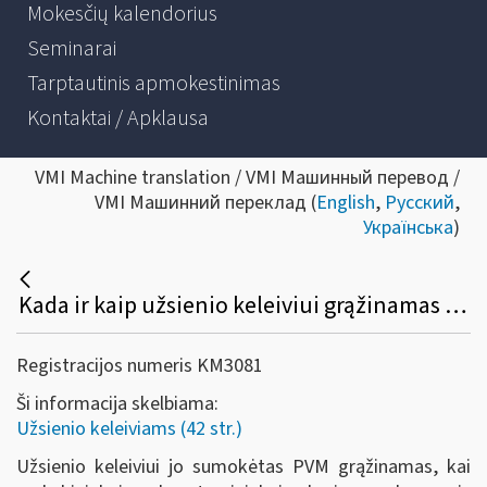
Mokesčių kalendorius
Seminarai
Tarptautinis apmokestinimas
Kontaktai / Apklausa
VMI Machine translation / VMI Машинный перевод /
VMI Машинний переклад (
English
,
Русский
,
Українська
)
Kada ir kaip užsienio keleiviui grąžinamas sumokėtas PVM?
Registracijos numeris KM3081
Ši informacija skelbiama:
Užsienio keleiviams (42 str.)
Užsienio keleiviui jo sumokėtas PVM grąžinamas, kai