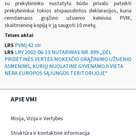
su prekybininku nustatytu būdu privalo pateikti
prekybininkui tokios atspausdintos deklaracijos, kuria
remdamasis grąžino užsienio keleiviui PVM,
skaitmeninę kopiją ir ją saugoti 10 metų.
Teises aktai
LRS
PVMĮ 42 str.
LRS
LRV 2002-06-13 NUTARIMAS NR. 899 „DĖL
PRIDĖTINĖS VERTĖS MOKESČIO GRĄŽINIMO UŽSIENIO
ASMENIMS, KURIŲ NUOLATINĖ GYVENAMOJI VIETA
NĖRA EUROPOS SĄJUNGOS TERITORIJOJE“
APIE VMI
Misija, Vizija ir Vertybės
Struktūra ir kontaktinė informacija