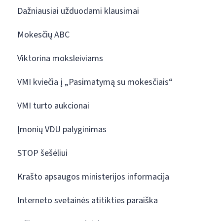
Dažniausiai užduodami klausimai
Mokesčių ABC
Viktorina moksleiviams
VMI kviečia į „Pasimatymą su mokesčiais“
VMI turto aukcionai
Įmonių VDU palyginimas
STOP šešėliui
Krašto apsaugos ministerijos informacija
Interneto svetainės atitikties paraiška