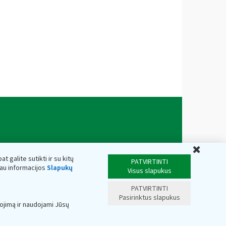
Uždar
t galite sutikti ir su kitų
PATVIRTINTI
iau informacijos
Slapukų
Visus slapukus
PATVIRTINTI
Pasirinktus slapukus
ojimą ir naudojami Jūsų