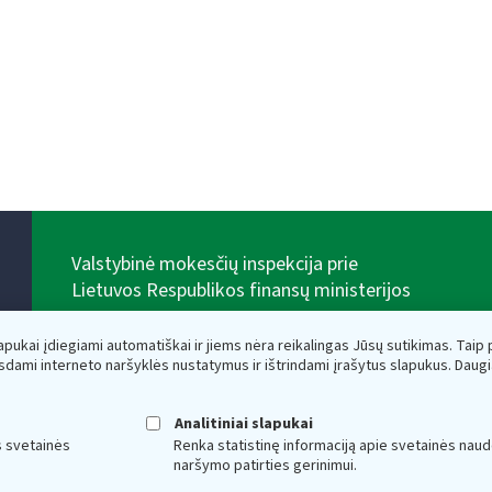
Valstybinė mokesčių inspekcija prie
Lietuvos Respublikos finansų ministerijos
Biudžetinė įstaiga. Juridinio asmens kodas — 188659752,
adresas: Vasario 16-osios g. 14, 01107 Vilnius, Lietuva,
lapukai įdiegiami automatiškai ir jiems nėra reikalingas Jūsų sutikimas. Taip pa
el.paštas:
vmi@vmi.lt
, E. pristatymo dėžutės adresas
sdami interneto naršyklės nustatymus ir ištrindami įrašytus slapukus. Daug
188659752
Duomenys apie Valstybinę mokesčių inspekciją prie
Lietuvos Respublikos finansų ministerijos kaupiami ir
Analitiniai slapukai
saugomi Juridinių asmenų registre
s svetainės
Renka statistinę informaciją apie svetainės naud
naršymo patirties gerinimui.