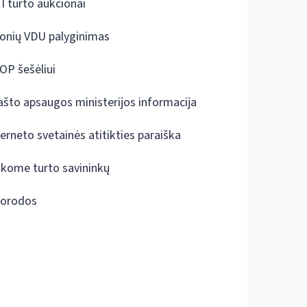
I turto aukcionai
onių VDU palyginimas
OP šešėliui
ašto apsaugos ministerijos informacija
terneto svetainės atitikties paraiška
škome turto savininkų
orodos