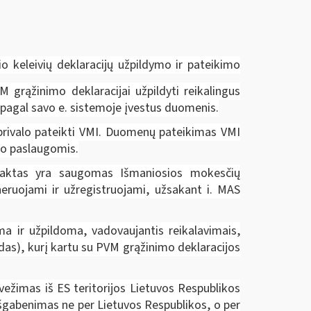
o keleivių deklaracijų užpildymo ir pateikimo
 grąžinimo deklaracijai užpildyti reikalingus
 pagal savo e. sistemoje įvestus duomenis.
 privalo pateikti VMI. Duomenų pateikimas VMI
io paslaugomis.
s raktas yra saugomas Išmaniosios mokesčių
neruojami ir užregistruojami, užsakant i. MAS
 ir užpildoma, vadovaujantis reikalavimais,
as), kurį kartu su PVM grąžinimo deklaracijos
švežimas iš ES teritorijos Lietuvos Respublikos
 išgabenimas ne per Lietuvos Respublikos, o per