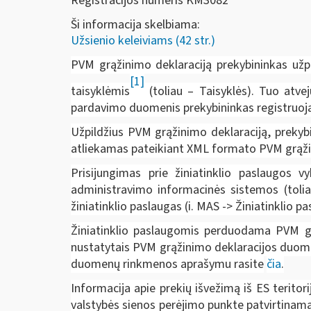
Registracijos numeris KM3082
Ši informacija skelbiama:
Užsienio keleiviams (42 str.)
PVM grąžinimo deklaraciją prekybininkas užpi
[1]
taisyklėmis
(toliau – Taisyklės). Tuo atvej
pardavimo duomenis prekybininkas registruoja 
Užpildžius PVM grąžinimo deklaraciją, prekyb
atliekamas pateikiant XML formato PVM grąži
Prisijungimas prie žiniatinklio paslaugos
administravimo informacinės sistemos (toliau
žiniatinklio paslaugas (i. MAS -> Žiniatinklio p
Žiniatinklio paslaugomis perduodama PVM gr
nustatytais PVM grąžinimo deklaracijos duome
duomenų rinkmenos aprašymu rasite
čia
.
Informacija apie prekių išvežimą iš ES teritor
valstybės sienos perėjimo punkte patvirtinamas