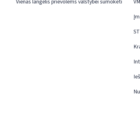
Vienas langelis prievolėms valstybei sumokėti
VM
Įm
ST
Kr
In
Ie
Nu