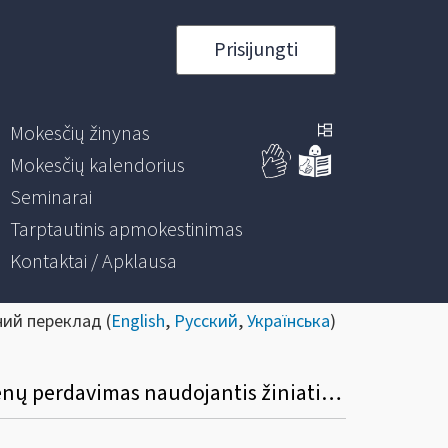
Prisijungti
Mokesčių žinynas
Mokesčių kalendorius
Seminarai
Tarptautinis apmokestinimas
Kontaktai / Apklausa
ний переклад (
English
,
Русский
,
Українська
)
Kaip atliekamas PVM grąžinimo deklaracijos duomenų pildymas e. sistemose ir duomenų perdavimas naudojantis žiniatinklio paslaugomis?