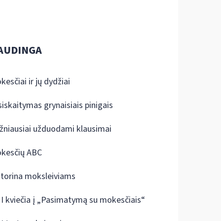
AUDINGA
kesčiai ir jų dydžiai
siskaitymas grynaisiais pinigais
žniausiai užduodami klausimai
kesčių ABC
ktorina moksleiviams
I kviečia į „Pasimatymą su mokesčiais“