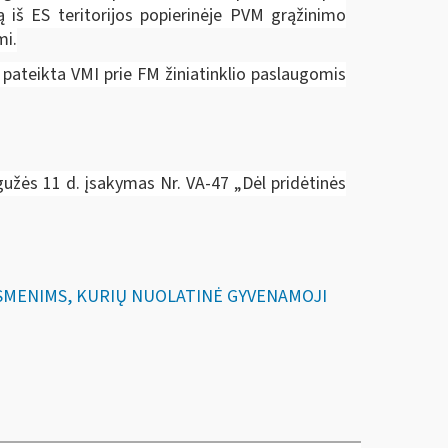
ą iš ES teritorijos popierinėje PVM grąžinimo
mi.
 pateikta VMI prie FM žiniatinklio paslaugomis
gužės 11 d. įsakymas Nr. VA-47 „Dėl pridėtinės
 ASMENIMS, KURIŲ NUOLATINĖ GYVENAMOJI