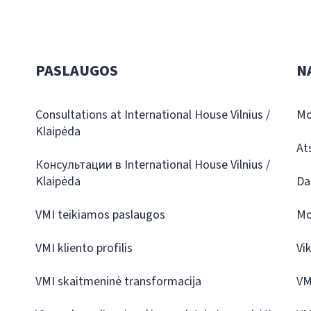
PASLAUGOS
N
Consultations at International House Vilnius /
Mo
Klaipėda
At
Консультации в International House Vilnius /
Klaipėda
Da
VMI teikiamos paslaugos
Mo
VMI kliento profilis
Vi
VMI skaitmeninė transformacija
VM