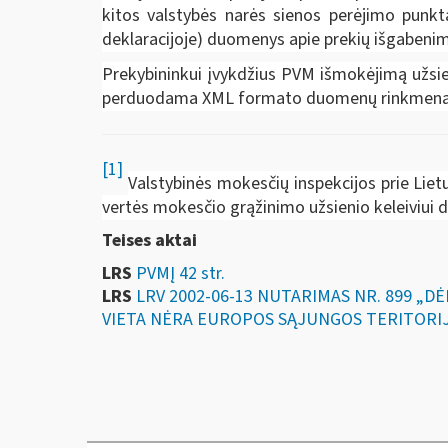
kitos valstybės narės sienos perėjimo punktą
deklaracijoje) duomenys apie prekių išgabenimą
Prekybininkui įvykdžius PVM išmokėjimą užsien
perduodama XML formato duomenų rinkmena
[1]
Valstybinės mokesčių inspekcijos prie Liet
vertės mokesčio grąžinimo užsienio keleiviui d
Teises aktai
LRS
PVMĮ 42 str.
LRS
LRV 2002-06-13 NUTARIMAS NR. 899 „
VIETA NĖRA EUROPOS SĄJUNGOS TERITORI