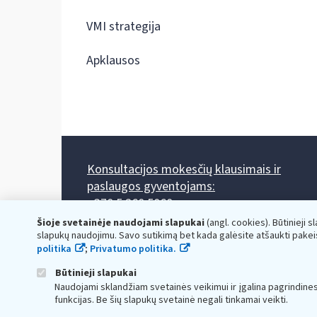
VMI strategija
Apklausos
Konsultacijos mokesčių klausimais ir
paslaugos gyventojams:
+370 5 260 5060
Darbo laikas: I-IV 8.00-17.00, V 8.00-15.45.
Šioje svetainėje naudojami slapukai
(angl. cookies). Būtinieji s
Prieššventinę dieną - viena valanda trumpiau.
slapukų naudojimu. Savo sutikimą bet kada galėsite atšaukti pakei
Kiekvieno mėnesio antrą penktadienį 8.00 val. - 12.00 val.
politika
;
Privatumo politika.
Mano VMI
Paklausimas per
Būtinieji slapukai
Naudojami sklandžiam svetainės veikimui ir įgalina pagrindine
funkcijas. Be šių slapukų svetainė negali tinkamai veikti.