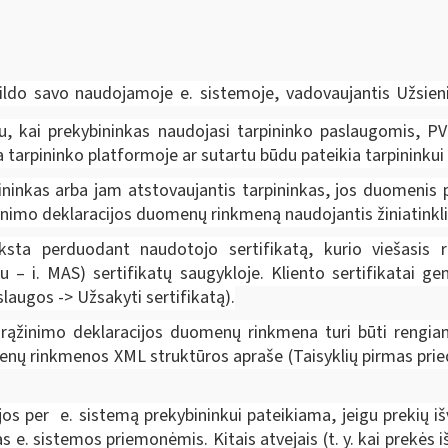
ldo savo naudojamoje e. sistemoje, vadovaujantis Užsieni
u, kai prekybininkas naudojasi tarpininko paslaugomis, PVM
tarpininko platformoje ar sutartu būdu pateikia tarpininkui
ininkas arba jam atstovaujantis tarpininkas, jos duomenis
nimo deklaracijos duomenų rinkmeną naudojantis žiniatinkl
 vyksta perduodant naudotojo sertifikatą, kurio viešasi
 – i. MAS) sertifikatų saugykloje. Kliento sertifikatai ge
aslaugos -> Užsakyti sertifikatą).
ąžinimo deklaracijos duomenų rinkmena turi būti rengiama
nų rinkmenos XML struktūros apraše (Taisyklių pirmas pried
ijos per e. sistemą prekybininkui pateikiama, jeigu prekių i
 e. sistemos priemonėmis. Kitais atvejais (t. y. kai prekės