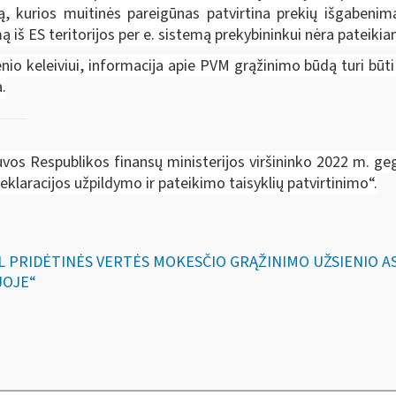
, kurios muitinės pareigūnas patvirtina prekių išgabenim
 iš ES teritorijos per e. sistemą prekybininkui nėra pateikia
io keleiviui, informacija apie PVM grąžinimo būdą turi būti
.
uvos Respublikos finansų ministerijos viršininko 2022 m. ge
eklaracijos užpildymo ir pateikimo taisyklių patvirtinimo“.
DĖL PRIDĖTINĖS VERTĖS MOKESČIO GRĄŽINIMO UŽSIENIO
JOJE“