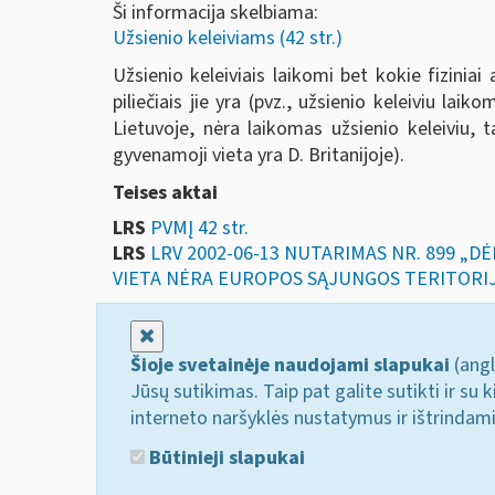
Ši informacija skelbiama:
Užsienio keleiviams (42 str.)
Užsienio keleiviais laikomi bet kokie fizinia
piliečiais jie yra (pvz., užsienio keleiviu lai
Lietuvoje, nėra laikomas užsienio keleiviu, t
gyvenamoji vieta yra D. Britanijoje).
Teises aktai
LRS
PVMĮ 42 str.
LRS
LRV 2002-06-13 NUTARIMAS NR. 899 „
VIETA NĖRA EUROPOS SĄJUNGOS TERITORI
Uždaryti
Šioje svetainėje naudojami slapukai
(angl
Jūsų sutikimas. Taip pat galite sutikti ir s
interneto naršyklės nustatymus ir ištrindam
Būtinieji slapukai