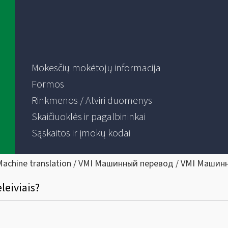
Mokesčių mokėtojų informacija
Formos
Rinkmenos / Atviri duomenys
Skaičiuoklės ir pagalbininkai
Sąskaitos ir įmokų kodai
Machine translation / VMI Машинный перевод / VMI Машин
leiviais?