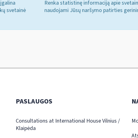
įgalina
Renka statistinę informaciją apie svetai
ukų svetainė
naudojami Jūsų naršymo patirties gerini
PASLAUGOS
N
Consultations at International House Vilnius /
Mo
Klaipėda
At