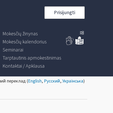
Prisijungti
Mokesčių žinynas
Mokesčių kalendorius
Seminarai
Tarptautinis apmokestinimas
Kontaktai / Apklausa
ний переклад (
English
,
Русский
,
Українська
)