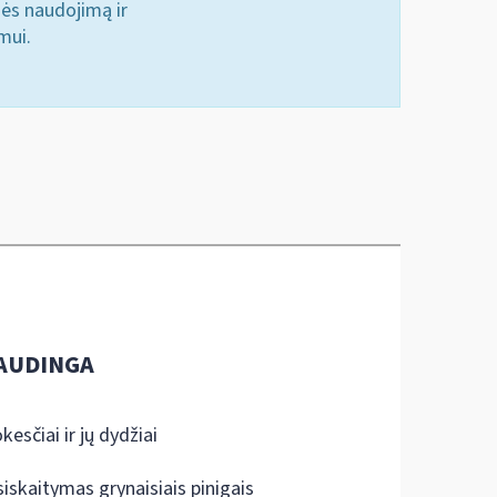
nės naudojimą ir
mui.
AUDINGA
kesčiai ir jų dydžiai
siskaitymas grynaisiais pinigais