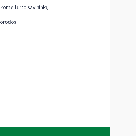
škome turto savininkų
orodos