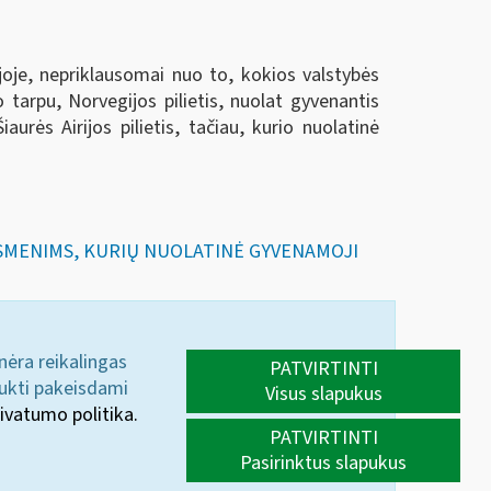
ijoje, nepriklausomai nuo to, kokios valstybės
uo tarpu, Norvegijos pilietis, nuolat gyvenantis
urės Airijos pilietis, tačiau, kurio nuolatinė
 ASMENIMS, KURIŲ NUOLATINĖ GYVENAMOJI
 nėra reikalingas
PATVIRTINTI
aukti pakeisdami
Visus slapukus
ivatumo politika.
PATVIRTINTI
Pasirinktus slapukus