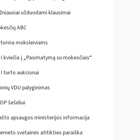
žniausiai užduodami klausimai
kesčių ABC
ktorina moksleiviams
I kviečia į „Pasimatymą su mokesčiais“
I turto aukcionai
onių VDU palyginimas
OP šešėliui
ašto apsaugos ministerijos informacija
terneto svetainės atitikties paraiška