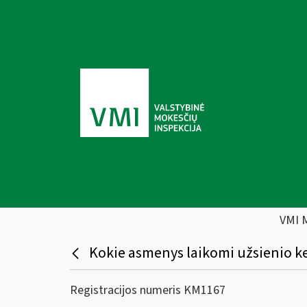
VMI 
Kokie asmenys laikomi užsienio ke
Registracijos numeris KM1167