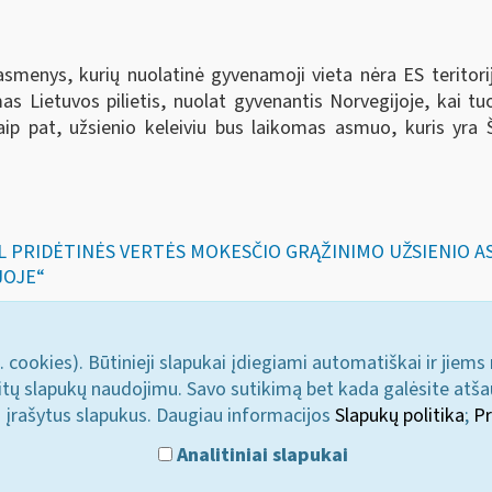
i asmenys, kurių nuolatinė gyvenamoji vieta nėra ES teritor
komas Lietuvos pilietis, nuolat gyvenantis Norvegijoje, kai t
aip pat, užsienio keleiviu bus laikomas asmuo, kuris yra Šia
DĖL PRIDĖTINĖS VERTĖS MOKESČIO GRĄŽINIMO UŽSIENIO
JOJE“
. cookies). Būtinieji slapukai įdiegiami automatiškai ir jiems
u kitų slapukų naudojimu. Savo sutikimą bet kada galėsite atš
i įrašytus slapukus. Daugiau informacijos
Slapukų politika
;
Pr
Analitiniai slapukai