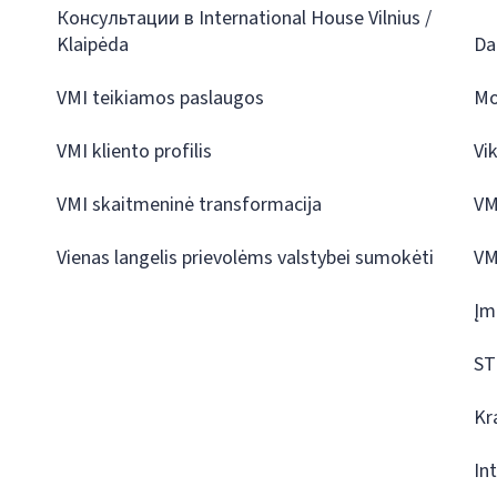
Консультации в International House Vilnius /
Klaipėda
Da
VMI teikiamos paslaugos
Mo
VMI kliento profilis
Vi
VMI skaitmeninė transformacija
VM
Vienas langelis prievolėms valstybei sumokėti
VM
Įm
ST
Kr
In