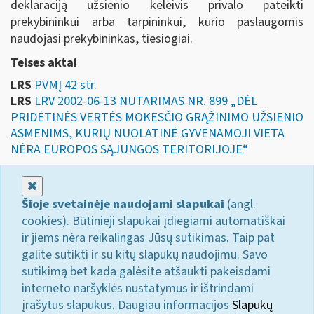
deklaraciją užsienio keleivis privalo pateikti
prekybininkui arba tarpininkui, kurio paslaugomis
naudojasi prekybininkas, tiesiogiai.
Teises aktai
LRS
PVMĮ 42 str.
LRS
LRV 2002-06-13 NUTARIMAS NR. 899 „DĖL
PRIDĖTINĖS VERTĖS MOKESČIO GRĄŽINIMO UŽSIENIO
ASMENIMS, KURIŲ NUOLATINĖ GYVENAMOJI VIETA
NĖRA EUROPOS SĄJUNGOS TERITORIJOJE“
Uždaryti
Šioje svetainėje naudojami slapukai
(angl.
cookies). Būtinieji slapukai įdiegiami automatiškai
ir jiems nėra reikalingas Jūsų sutikimas. Taip pat
galite sutikti ir su kitų slapukų naudojimu. Savo
sutikimą bet kada galėsite atšaukti pakeisdami
interneto naršyklės nustatymus ir ištrindami
įrašytus slapukus. Daugiau informacijos
Slapukų