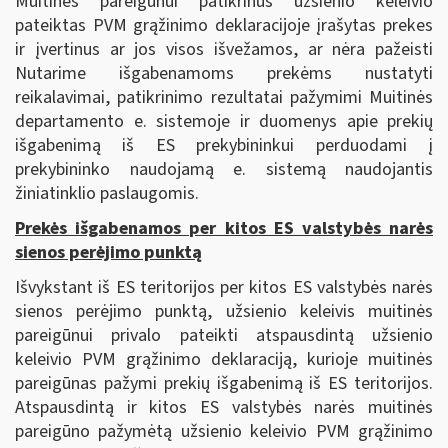
Muitinės pareigūnui patikrinus užsienio keleivio
pateiktas PVM grąžinimo deklaracijoje įrašytas prekes
ir įvertinus ar jos visos išvežamos, ar nėra pažeisti
Nutarime išgabenamoms prekėms nustatyti
reikalavimai, patikrinimo rezultatai pažymimi Muitinės
departamento e. sistemoje ir duomenys apie prekių
išgabenimą iš ES prekybininkui perduodami į
prekybininko naudojamą e. sistemą naudojantis
žiniatinklio paslaugomis.
Prekės išgabenamos per kitos ES valstybės narės
sienos perėjimo punktą
Išvykstant iš ES teritorijos per kitos ES valstybės narės
sienos perėjimo punktą, užsienio keleivis muitinės
pareigūnui privalo pateikti atspausdintą užsienio
keleivio PVM grąžinimo deklaraciją, kurioje muitinės
pareigūnas pažymi prekių išgabenimą iš ES teritorijos.
Atspausdintą ir kitos ES valstybės narės muitinės
pareigūno pažymėtą užsienio keleivio PVM grąžinimo