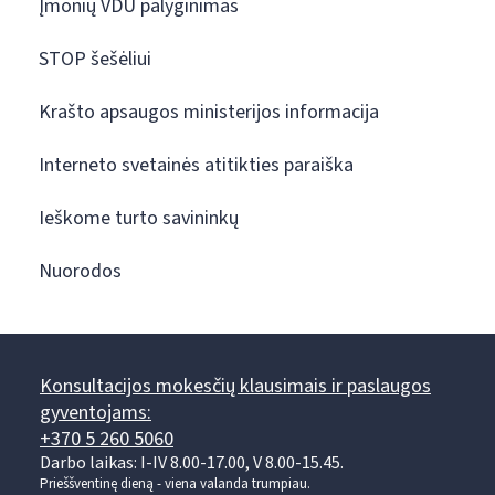
Įmonių VDU palyginimas
STOP šešėliui
Krašto apsaugos ministerijos informacija
Interneto svetainės atitikties paraiška
Ieškome turto savininkų
Nuorodos
Konsultacijos mokesčių klausimais ir paslaugos
gyventojams:
+370 5 260 5060
Darbo laikas: I-IV 8.00-17.00, V 8.00-15.45.
Prieššventinę dieną - viena valanda trumpiau.