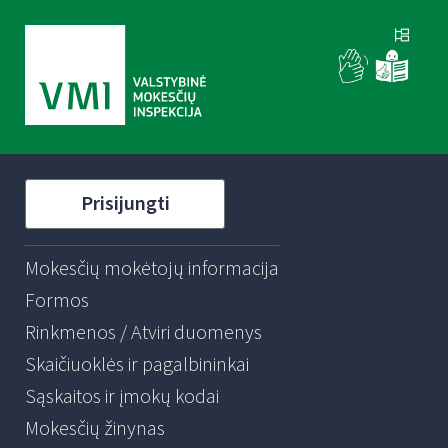
Prisijungti
Mokesčių mokėtojų informacija
Formos
Rinkmenos / Atviri duomenys
Skaičiuoklės ir pagalbininkai
Sąskaitos ir įmokų kodai
Mokesčių žinynas