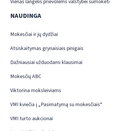
Vienas langelis prievolėms valstybei sumokėti
NAUDINGA
Mokesčiai ir jų dydžiai
Atsiskaitymas grynaisiais pinigais
Dažniausiai užduodami klausimai
Mokesčių ABC
Viktorina moksleiviams
VMI kviečia į „Pasimatymą su mokesčiais“
VMI turto aukcionai