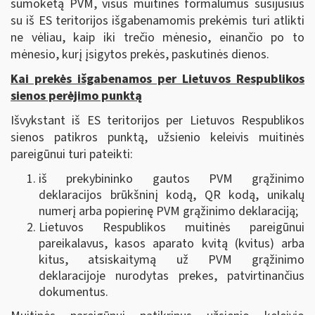
sumokėtą PVM, visus muitinės formalumus susijusius
su iš ES teritorijos išgabenamomis prekėmis turi atlikti
ne vėliau, kaip iki trečio mėnesio, einančio po to
mėnesio, kurį įsigytos prekės, paskutinės dienos.
Kai prekės išgabenamos per Lietuvos Respublikos
sienos perėjimo punktą
Išvykstant iš ES teritorijos per Lietuvos Respublikos
sienos patikros punktą, užsienio keleivis muitinės
pareigūnui turi pateikti:
iš prekybininko gautos PVM grąžinimo
deklaracijos brūkšninį kodą, QR kodą, unikalų
numerį arba popierinę PVM grąžinimo deklaraciją;
Lietuvos Respublikos muitinės pareigūnui
pareikalavus, kasos aparato kvitą (kvitus) arba
kitus, atsiskaitymą už PVM grąžinimo
deklaracijoje nurodytas prekes, patvirtinančius
dokumentus.