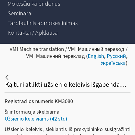
Mokesčių kalendorius
Seminarai
Tarptautinis apmokestinimas
Kontaktai / Apklausa
VMI Machine translation / VMI Машинный перевод /
VMI Машинний переклад (
English
,
Русский
,
Українська
)
Ką turi atlikti užsienio keleivis išgabendamas prekes iš ES teritorijos?
Registracijos numeris KM3080
Ši informacija skelbiama:
Užsienio keleiviams (42 str.)
Užsienio keleivis, siekiantis iš prekybininko susigrąžinti