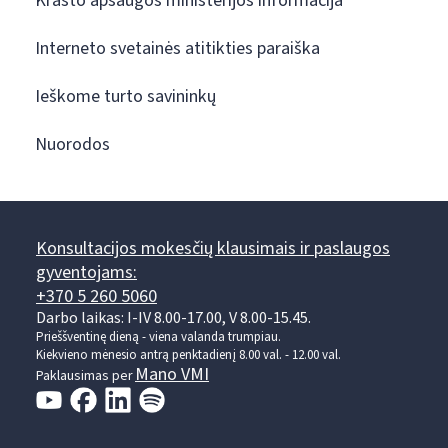
Krašto apsaugos ministerijos informacija
Interneto svetainės atitikties paraiška
Ieškome turto savininkų
Nuorodos
Konsultacijos mokesčių klausimais ir paslaugos
gyventojams:
+370 5 260 5060
Darbo laikas: I-IV 8.00-17.00, V 8.00-15.45.
Prieššventinę dieną - viena valanda trumpiau.
Kiekvieno mėnesio antrą penktadienį 8.00 val. - 12.00 val.
Mano VMI
Paklausimas per