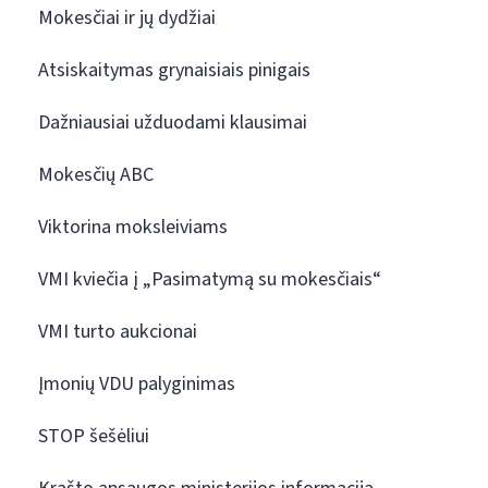
Mokesčiai ir jų dydžiai
Atsiskaitymas grynaisiais pinigais
Dažniausiai užduodami klausimai
Mokesčių ABC
Viktorina moksleiviams
VMI kviečia į „Pasimatymą su mokesčiais“
VMI turto aukcionai
Įmonių VDU palyginimas
STOP šešėliui