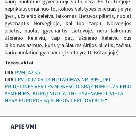
kurių nuolatinė gyvenamoji vieta nėra ES teritorijoje,
nepriklausomai nuo to, kokios valstybės piliečiais jie yra
(pvz., užsienio keleiviu laikomas Lietuvos pilietis, nuolat
gyvenantis Norvegijoje, kai tuo tarpu, Norvegijos
pilietis, nuolat gyvenantis Lietuvoje, nėra laikomas
užsienio keleiviu, taip pat, užsienio keleiviu bus
laikomas asmuo, kuris yra Šiaurės Airijos pilietis, tačiau,
kurio nuolatinė gyvenamoji vieta yra D. Britanijoje).
Teises aktai
LRS
PVMĮ 42 str.
LRS
LRV 2002-06-13 NUTARIMAS NR. 899 „DĖL
PRIDĖTINĖS VERTĖS MOKESČIO GRĄŽINIMO UŽSIENIO
ASMENIMS, KURIŲ NUOLATINĖ GYVENAMOJI VIETA
NĖRA EUROPOS SĄJUNGOS TERITORIJOJE“
APIE VMI