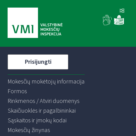
Prisijungti
Mokesčių mokėtojų informacija
Formos
Rinkmenos / Atviri duomenys
Skaičiuoklės ir pagalbininkai
Sąskaitos ir įmokų kodai
Mokesčių žinynas