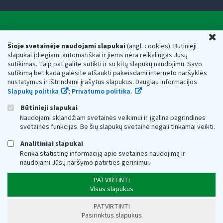
Valstybinė mokesčių inspekcija prie Lietuvos
U
Respublikos finansų ministerijos
Šioje svetainėje naudojami slapukai
(angl. cookies). Būtinieji
slapukai įdiegiami automatiškai ir jiems nėra reikalingas Jūsų
Biudžetinė įstaiga. Juridinio asmens kodas — 188659752,
sutikimas. Taip pat galite sutikti ir su kitų slapukų naudojimu. Savo
adresas: Vasario 16-osios g. 14, 01107 Vilnius, Lietuva, el.paštas:
sutikimą bet kada galėsite atšaukti pakeisdami interneto naršyklės
vmi@vmi.lt
, E. pristatymo dėžutės adresas 188659752
nustatymus ir ištrindami įrašytus slapukus. Daugiau informacijos
Duomenys apie Valstybinę mokesčių inspekciją prie Lietuvos
Slapukų politika
;
Privatumo politika.
Respublikos finansų ministerijos kaupiami ir saugomi Juridinių
asmenų registre
Būtinieji slapukai
Naudojami sklandžiam svetainės veikimui ir įgalina pagrindines
svetainės funkcijas. Be šių slapukų svetainė negali tinkamai veikti.
Analitiniai slapukai
Renka statistinę informaciją apie svetainės naudojimą ir
naudojami Jūsų naršymo patirties gerinimui.
PATVIRTINTI
Visus slapukus
PATVIRTINTI
Pasirinktus slapukus