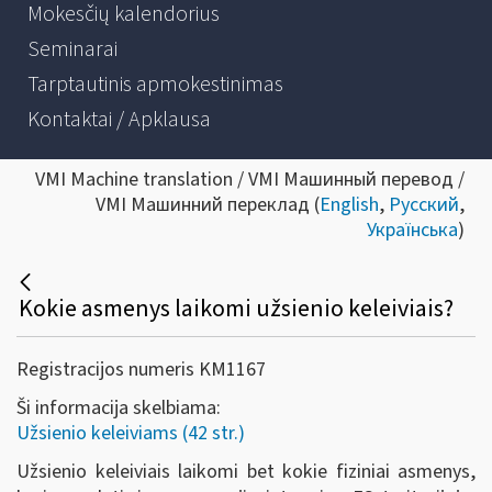
Mokesčių kalendorius
Seminarai
Tarptautinis apmokestinimas
Kontaktai / Apklausa
VMI Machine translation / VMI Машинный перевод /
VMI Машинний переклад (
English
,
Русский
,
Українська
)
Kokie asmenys laikomi užsienio keleiviais?
Registracijos numeris KM1167
Ši informacija skelbiama:
Užsienio keleiviams (42 str.)
Užsienio keleiviais laikomi bet kokie fiziniai asmenys,