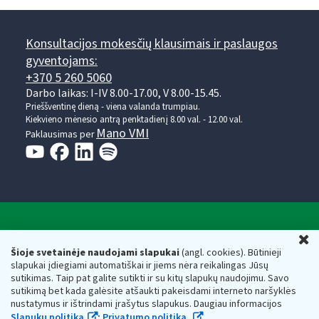
Konsultacijos mokesčių klausimais ir paslaugos
gyventojams:
+370 5 260 5060
Darbo laikas: I-IV 8.00-17.00, V 8.00-15.45.
Prieššventinę dieną - viena valanda trumpiau.
Kiekvieno mėnesio antrą penktadienį 8.00 val. - 12.00 val.
Mano VMI
Paklausimas per
Valstybinė mokesčių inspekcija prie Lietuvos
U
Respublikos finansų ministerijos
Šioje svetainėje naudojami slapukai
(angl. cookies). Būtinieji
slapukai įdiegiami automatiškai ir jiems nėra reikalingas Jūsų
Biudžetinė įstaiga. Juridinio asmens kodas — 188659752,
sutikimas. Taip pat galite sutikti ir su kitų slapukų naudojimu. Savo
adresas: Vasario 16-osios g. 14, 01107 Vilnius, Lietuva, el.paštas:
sutikimą bet kada galėsite atšaukti pakeisdami interneto naršyklės
vmi@vmi.lt
, E. pristatymo dėžutės adresas 188659752
nustatymus ir ištrindami įrašytus slapukus. Daugiau informacijos
Duomenys apie Valstybinę mokesčių inspekciją prie Lietuvos
Slapukų politika
;
Privatumo politika.