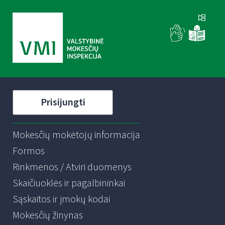
Prisijungti
Mokesčių mokėtojų informacija
Formos
Rinkmenos / Atviri duomenys
Skaičiuoklės ir pagalbininkai
Sąskaitos ir įmokų kodai
Mokesčių žinynas