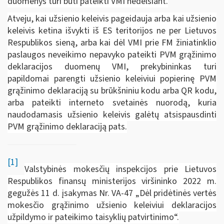
duomenys turi būti pateikti VMI nedelsiant.
Atveju, kai užsienio keleivis pageidauja arba kai užsienio
keleivis ketina išvykti iš ES teritorijos ne per Lietuvos
Respublikos sieną, arba kai dėl VMI prie FM žiniatinklio
paslaugos neveikimo nepavyko pateikti PVM grąžinimo
deklaracijos duomenų VMI, prekybininkas turi
papildomai parengti užsienio keleiviui popierinę PVM
grąžinimo deklaraciją su brūkšniniu kodu arba QR kodu,
arba pateikti interneto svetainės nuorodą, kuria
naudodamasis užsienio keleivis galėtų atsispausdinti
PVM grąžinimo deklaraciją pats.
[1]
Valstybinės mokesčių inspekcijos prie Lietuvos
Respublikos finansų ministerijos viršininko 2022 m.
gegužės 11 d. įsakymas Nr. VA-47 „Dėl pridėtinės vertės
mokesčio grąžinimo užsienio keleiviui deklaracijos
užpildymo ir pateikimo taisyklių patvirtinimo“.