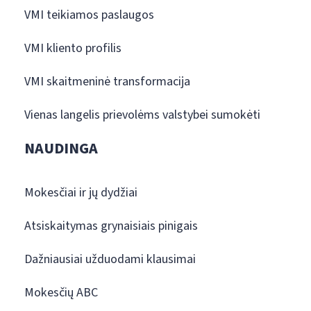
VMI teikiamos paslaugos
VMI kliento profilis
VMI skaitmeninė transformacija
Vienas langelis prievolėms valstybei sumokėti
NAUDINGA
Mokesčiai ir jų dydžiai
Atsiskaitymas grynaisiais pinigais
Dažniausiai užduodami klausimai
Mokesčių ABC