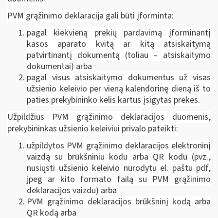
PVM grąžinimo deklaracija gali būti įforminta:
pagal kiekvieną prekių pardavimą įforminantį
kasos aparato kvitą ar kitą atsiskaitymą
patvirtinantį dokumentą (toliau – atsiskaitymo
dokumentai) arba
pagal visus atsiskaitymo dokumentus už visas
užsienio keleivio per vieną kalendorinę dieną iš to
paties prekybininko kelis kartus įsigytas prekes.
Užpildžius PVM grąžinimo deklaracijos duomenis,
prekybininkas užsienio keleiviui privalo pateikti:
užpildytos PVM grąžinimo deklaracijos elektroninį
vaizdą su brūkšniniu kodu arba QR kodu (pvz.,
nusiųsti užsienio keleivio nurodytu el. paštu pdf,
jpeg ar kito formato failą su PVM grąžinimo
deklaracijos vaizdu) arba
PVM grąžinimo deklaracijos brūkšninį kodą arba
QR kodą arba