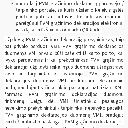
nuorodą į PVM grąžinimo deklaraciją pardavėjo /
tarpininko portale, su kuria užsienio keleivis galės
gauti ir pateikti Lietuvos Respublikos muitinės
pareigūnui PVM grąžinimo deklaracijos elektroninį
vaizdą su brūkšniniu kodu arba QR kodu.
Užpildytą PVM grąžinimo deklaraciją prekybininkas, taip
pat privalo perduoti VMI. PVM grąžinimo deklaracijos
duomenys VMI privalo būti pateikti iš karto po to, kai
įvyko pardavimas ir kai prekybininkas PVM grąžinimo
deklaracijai užpildyti reikalingus duomenis užregistravo
savo ar tarpininko e. sistemoje.
PVM grąžinimo
deklaracijos duomenys VMI perduodami elektroniniu
būdu, naudojantis žiniatinklio paslauga, pateikiant XML
formato PVM grąžinimo deklaracijos duomenų
rinkmeną. Jeigu dėl VMI žiniatinklio paslaugos
neveikimo prekybininkui / tarpininkui nepavyko pateikti
PVM grąžinimo deklaracijos duomenų VMI, pradėjus
veikti žiniatinklio paslaugai, PVM grąžinimo deklaracijos