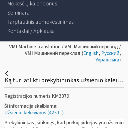
Mokesčių kalendorius
Seminarai
Tarptautinis apmokestinimas
Kontaktai / Apklausa
VMI Machine translation / VMI Машинный перевод /
VMI Машинний переклад (
English
,
Русский
,
Українська
)
Ką turi atlikti prekybininkas užsienio keleiviui paprašius taikyti „Tax free shopping“?
Registracijos numeris KM3079
Ši informacija skelbiama:
Užsienio keleiviams (42 str.)
Prekybininkas įsitikinęs, kad prekių pirkėjas yra užsienio