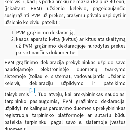
keleivis ir, kad jis perka prekių ne mažiau kaip už 40 eurų
(įskaitant PVM) užsienio keleivio, pageidaujančio
susigrąžinti PVM už prekes, prašymu privalo užpildyti ir
užsienio keleiviui pateikti:
PVM grąžinimo deklaraciją;
kasos aparato kvitą (kvitus) ar kitus atsiskaitymą
už PVM grąžinimo deklaracijoje nurodytas prekes
patvirtinančius dokumentus.
PVM grąžinimo deklaraciją prekybininkas užpildo savo
naudojamoje elektroninėje duomenų tvarkymo
sistemoje (toliau e. sistema), vadovaujantis Užsienio
keleivių deklaracijų užpildymo ir pateikimo
[1]
taisyklėmis
. Tuo atveju, kai prekybininkas naudojasi
tarpininko paslaugomis, PVM grąžinimo deklaracijai
užpildyti reikalingus pardavimo duomenis prekybininkas
registruoja tarpininko platformoje ar sutartu būdu
pateikia tarpininkui pagal savo e. sistemoje įvestus
duomenis.