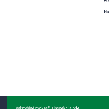
Ie
Nu
Valstybinė mokesčių inspekcija prie