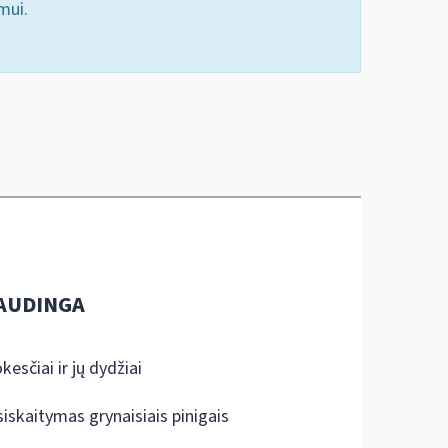
mui.
AUDINGA
kesčiai ir jų dydžiai
siskaitymas grynaisiais pinigais