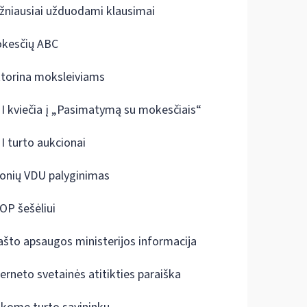
žniausiai užduodami klausimai
kesčių ABC
ktorina moksleiviams
I kviečia į „Pasimatymą su mokesčiais“
I turto aukcionai
onių VDU palyginimas
OP šešėliui
ašto apsaugos ministerijos informacija
terneto svetainės atitikties paraiška