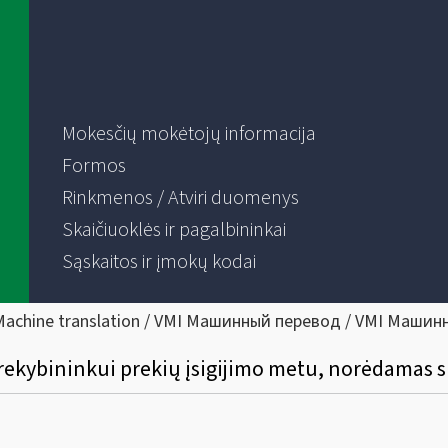
Mokesčių mokėtojų informacija
Formos
Rinkmenos / Atviri duomenys
Skaičiuoklės ir pagalbininkai
Sąskaitos ir įmokų kodai
Machine translation / VMI Машинный перевод / VMI Машин
 prekybininkui prekių įsigijimo metu, norėdamas 