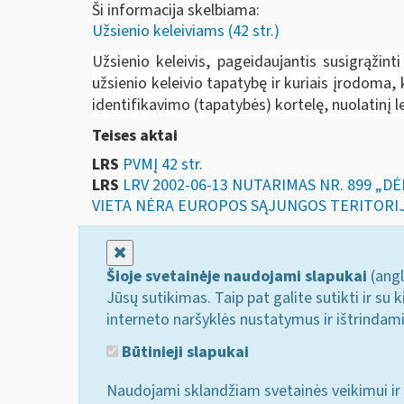
Ši informacija skelbiama:
Užsienio keleiviams (42 str.)
Užsienio keleivis, pageidaujantis susigrąžin
užsienio keleivio tapatybę ir kuriais įrodoma
identifikavimo (tapatybės) kortelę, nuolatinį le
Teises aktai
LRS
PVMĮ 42 str.
LRS
LRV 2002-06-13 NUTARIMAS NR. 899 „
VIETA NĖRA EUROPOS SĄJUNGOS TERITORI
Uždaryti
Šioje svetainėje naudojami slapukai
(angl
Jūsų sutikimas. Taip pat galite sutikti ir s
interneto naršyklės nustatymus ir ištrindam
Būtinieji slapukai
Naudojami sklandžiam svetainės veikimui ir 