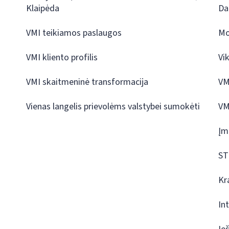
Klaipėda
Da
VMI teikiamos paslaugos
Mo
VMI kliento profilis
Vi
VMI skaitmeninė transformacija
VM
Vienas langelis prievolėms valstybei sumokėti
VM
Įm
ST
Kr
In