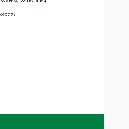
škome turto savininkų
orodos