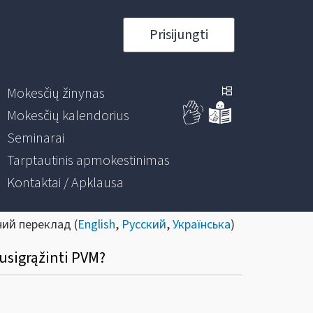
Prisijungti
Mokesčių žinynas
Mokesčių kalendorius
Seminarai
Tarptautinis apmokestinimas
Kontaktai / Apklausa
ний переклад (
English
,
Русский
,
Українська
)
susigrąžinti PVM?