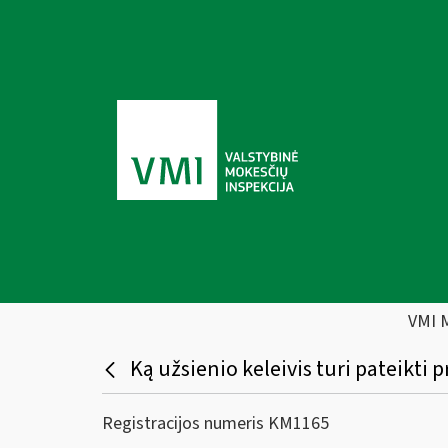
VMI 
Ką užsienio keleivis turi pateikti
Registracijos numeris KM1165