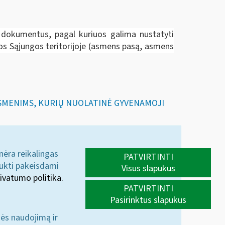
ti dokumentus, pagal kuriuos galima nustatyti
pos Sąjungos teritorijoje (asmens pasą, asmens
 ASMENIMS, KURIŲ NUOLATINĖ GYVENAMOJI
 nėra reikalingas
PATVIRTINTI
aukti pakeisdami
Visus slapukus
ivatumo politika.
PATVIRTINTI
Pasirinktus slapukus
nės naudojimą ir