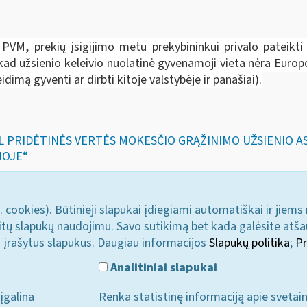
ti PVM, prekių įsigijimo metu prekybininkui privalo pateik
, kad užsienio keleivio nuolatinė gyvenamoji vieta nėra Euro
idimą gyventi ar dirbti kitoje valstybėje ir panašiai).
DĖL PRIDĖTINĖS VERTĖS MOKESČIO GRĄŽINIMO UŽSIENIO
JOJE“
. cookies). Būtinieji slapukai įdiegiami automatiškai ir jiems
u kitų slapukų naudojimu. Savo sutikimą bet kada galėsite atš
i įrašytus slapukus. Daugiau informacijos
Slapukų politika
;
Pr
Analitiniai slapukai
įgalina
Renka statistinę informaciją apie svetai