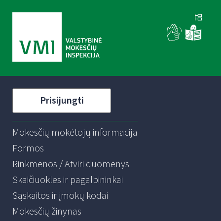
Prisijungti
Mokesčių mokėtojų informacija
Formos
Rinkmenos / Atviri duomenys
Skaičiuoklės ir pagalbininkai
Sąskaitos ir įmokų kodai
Mokesčių žinynas