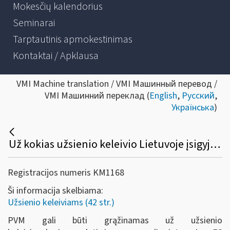
Mokesčių kalendorius
Seminarai
Tarptautinis apmokestinimas
Kontaktai / Apklausa
VMI Machine translation / VMI Машинный перевод /
VMI Машинний переклад (
English
,
Русский
,
Українська
)
Už kokias užsienio keleivio Lietuvoje įsigyjamas prekes sumokėtas PVM gali būti grąžinamas?
Registracijos numeris KM1168
Ši informacija skelbiama:
Užsienio keleiviams (42 str.)
PVM gali būti grąžinamas už užsienio