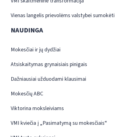
VMI skaitmeninė transformacija
Vienas langelis prievolėms valstybei sumokėti
NAUDINGA
Mokesčiai ir jų dydžiai
Atsiskaitymas grynaisiais pinigais
Dažniausiai užduodami klausimai
Mokesčių ABC
Viktorina moksleiviams
VMI kviečia į „Pasimatymą su mokesčiais“