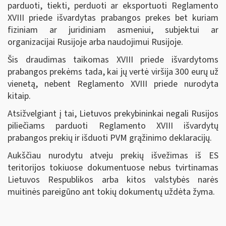
parduoti, tiekti, perduoti ar eksportuoti Reglamento
XVIII priede išvardytas prabangos prekes bet kuriam
fiziniam ar juridiniam asmeniui, subjektui ar
organizacijai Rusijoje arba naudojimui Rusijoje.
Šis draudimas taikomas XVIII priede išvardytoms
prabangos prekėms tada, kai jų vertė viršija 300 eurų už
vienetą, nebent Reglamento XVIII priede nurodyta
kitaip.
Atsižvelgiant į tai, Lietuvos prekybininkai negali Rusijos
piliečiams parduoti Reglamento XVIII išvardytų
prabangos prekių ir išduoti PVM grąžinimo deklaracijų.
Aukščiau nurodytu atveju prekių išvežimas iš ES
teritorijos tokiuose dokumentuose nebus tvirtinamas
Lietuvos Respublikos arba kitos valstybės narės
muitinės pareigūno ant tokių dokumentų uždėta žyma.