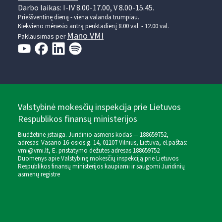
Darbo laikas: I-IV 8.00-17.00, V 8.00-15.45.
Prieššventinę dieną - viena valanda trumpiau.
Kiekvieno mėnesio antrą penktadienį 8.00 val. - 12.00 val.
Mano VMI
Paklausimas per
Valstybinė mokesčių inspekcija prie Lietuvos
Respublikos finansų ministerijos
Biudžetinė įstaiga. Juridinio asmens kodas — 188659752,
adresas: Vasario 16-osios g. 14, 01107 Vilnius, Lietuva, el.paštas:
vmi@vmi.lt
, E. pristatymo dėžutės adresas 188659752
Duomenys apie Valstybinę mokesčių inspekciją prie Lietuvos
Respublikos finansų ministerijos kaupiami ir saugomi Juridinių
asmenų registre