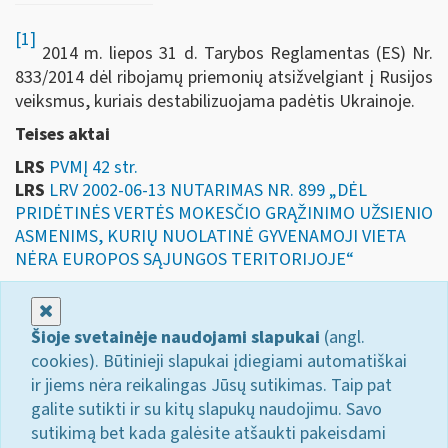
[1]
2014 m. liepos 31 d. Tarybos Reglamentas (ES) Nr.
833/2014 dėl ribojamų priemonių atsižvelgiant į Rusijos
veiksmus, kuriais destabilizuojama padėtis Ukrainoje.
Teises aktai
LRS
PVMĮ 42 str.
LRS
LRV 2002-06-13 NUTARIMAS NR. 899 „DĖL
PRIDĖTINĖS VERTĖS MOKESČIO GRĄŽINIMO UŽSIENIO
ASMENIMS, KURIŲ NUOLATINĖ GYVENAMOJI VIETA
NĖRA EUROPOS SĄJUNGOS TERITORIJOJE“
Uždaryti
Šioje svetainėje naudojami slapukai
(angl.
cookies). Būtinieji slapukai įdiegiami automatiškai
ir jiems nėra reikalingas Jūsų sutikimas. Taip pat
galite sutikti ir su kitų slapukų naudojimu. Savo
sutikimą bet kada galėsite atšaukti pakeisdami