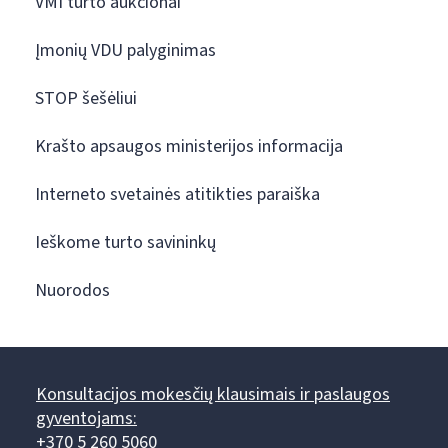
VMI turto aukcionai
Įmonių VDU palyginimas
STOP šešėliui
Krašto apsaugos ministerijos informacija
Interneto svetainės atitikties paraiška
Ieškome turto savininkų
Nuorodos
Konsultacijos mokesčių klausimais ir paslaugos
gyventojams:
+370 5 260 5060