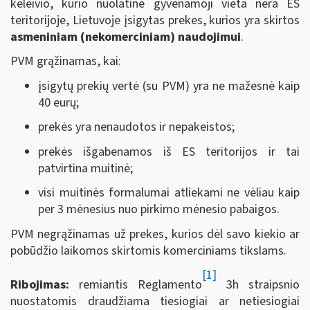
keleivio, kurio nuolatinė gyvenamoji vieta nėra ES
teritorijoje, Lietuvoje įsigytas prekes, kurios yra skirtos
asmeniniam (nekomerciniam) naudojimui
.
PVM grąžinamas, kai:
įsigytų prekių vertė (su PVM) yra ne mažesnė kaip
40 eurų;
prekės yra nenaudotos ir nepakeistos;
prekės išgabenamos iš ES teritorijos ir tai
patvirtina muitinė;
visi muitinės formalumai atliekami ne vėliau kaip
per 3 mėnesius nuo pirkimo mėnesio pabaigos.
PVM negrąžinamas už prekes, kurios dėl savo kiekio ar
pobūdžio laikomos skirtomis komerciniams tikslams.
[1]
Ribojimas:
remiantis Reglamento
3h straipsnio
nuostatomis draudžiama tiesiogiai ar netiesiogiai