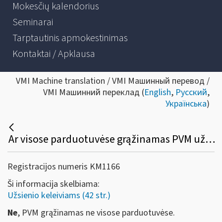
Mokesčių kalendorius
Seminarai
Tarptautinis apmokestinimas
Kontaktai / Apklausa
VMI Machine translation / VMI Машинный перевод /
VMI Машинний переклад (
English
,
Русский
,
Українська
)
Ar visose parduotuvėse grąžinamas PVM už užsienio keleivio įsigytas prekes?
Registracijos numeris KM1166
Ši informacija skelbiama:
Užsienio keleiviams (42 str.)
Ne
, PVM grąžinamas ne visose parduotuvėse.