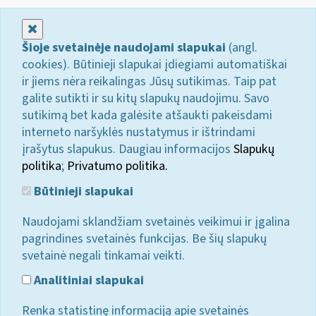
Uždaryti
Šioje svetainėje naudojami slapukai
(angl.
cookies). Būtinieji slapukai įdiegiami automatiškai
ir jiems nėra reikalingas Jūsų sutikimas. Taip pat
galite sutikti ir su kitų slapukų naudojimu. Savo
sutikimą bet kada galėsite atšaukti pakeisdami
interneto naršyklės nustatymus ir ištrindami
įrašytus slapukus. Daugiau informacijos
Slapukų
politika
;
Privatumo politika.
Būtinieji slapukai
Naudojami sklandžiam svetainės veikimui ir įgalina
pagrindines svetainės funkcijas. Be šių slapukų
svetainė negali tinkamai veikti.
Analitiniai slapukai
Renka statistinę informaciją apie svetainės