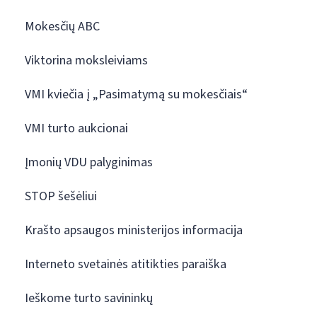
Mokesčių ABC
Viktorina moksleiviams
VMI kviečia į „Pasimatymą su mokesčiais“
VMI turto aukcionai
Įmonių VDU palyginimas
STOP šešėliui
Krašto apsaugos ministerijos informacija
Interneto svetainės atitikties paraiška
Ieškome turto savininkų