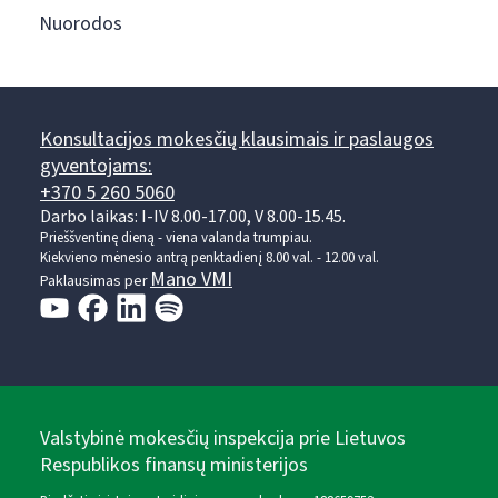
Nuorodos
Konsultacijos mokesčių klausimais ir paslaugos
gyventojams:
+370 5 260 5060
Darbo laikas: I-IV 8.00-17.00, V 8.00-15.45.
Prieššventinę dieną - viena valanda trumpiau.
Kiekvieno mėnesio antrą penktadienį 8.00 val. - 12.00 val.
Mano VMI
Paklausimas per
Valstybinė mokesčių inspekcija prie Lietuvos
Respublikos finansų ministerijos