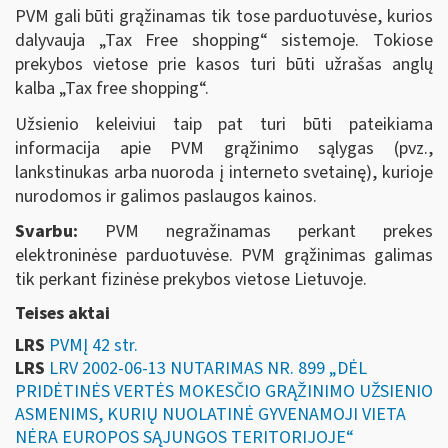
PVM gali būti grąžinamas tik tose parduotuvėse, kurios
dalyvauja „Tax Free shopping“ sistemoje. Tokiose
prekybos vietose prie kasos turi būti užrašas anglų
kalba „Tax free shopping“.
Užsienio keleiviui taip pat turi būti pateikiama
informacija apie PVM grąžinimo sąlygas (pvz.,
lankstinukas arba nuoroda į interneto svetainę), kurioje
nurodomos ir galimos paslaugos kainos.
Svarbu:
PVM negražinamas perkant prekes
elektroninėse parduotuvėse. PVM grąžinimas galimas
tik perkant fizinėse prekybos vietose Lietuvoje.
Teises aktai
LRS
PVMĮ 42 str.
LRS
LRV 2002-06-13 NUTARIMAS NR. 899 „DĖL
PRIDĖTINĖS VERTĖS MOKESČIO GRĄŽINIMO UŽSIENIO
ASMENIMS, KURIŲ NUOLATINĖ GYVENAMOJI VIETA
NĖRA EUROPOS SĄJUNGOS TERITORIJOJE“