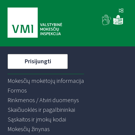
Prisijungti
Mokesčių mokėtojų informacija
Formos
Rinkmenos / Atviri duomenys
Skaičiuoklės ir pagalbininkai
Sąskaitos ir įmokų kodai
Mokesčių žinynas