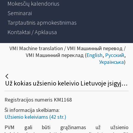
Mokesčių kalendorius
Seminarai
Tarptautinis apmokestinimas
Kontaktai / Apklausa
VMI Machine translation / VMI Машинный перевод /
VMI Машинний переклад (
English
,
Русский
,
Українська
)
Už kokias užsienio keleivio Lietuvoje įsigyjamas prekes sumokėtas PVM gali būti grąžinamas?
Registracijos numeris KM1168
Ši informacija skelbiama:
Užsienio keleiviams (42 str.)
PVM gali būti grąžinamas už užsienio