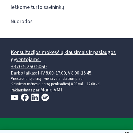
Ieškome turto savininkų
Nuorodos
Konsultacijos mokesčių klausimais ir paslaugos
gyventojams:
+370 5 260 5060
Darbo laikas: I-IV 8.00-17.00, V 8.00-15.45.
Prieššventinę dieną - viena valanda trumpiau.
Kiekvieno mėnesio antrą penktadienį 8.00 val. - 12.00 val.
Mano VMI
Paklausimas per
Valstybinė mokesčių inspekcija prie Lietuvos
U