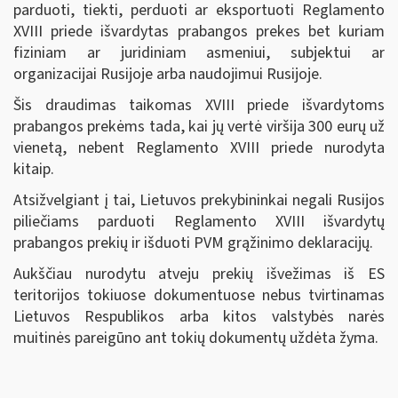
parduoti, tiekti, perduoti ar eksportuoti Reglamento
XVIII priede išvardytas prabangos prekes bet kuriam
fiziniam ar juridiniam asmeniui, subjektui ar
organizacijai Rusijoje arba naudojimui Rusijoje.
Šis draudimas taikomas XVIII priede išvardytoms
prabangos prekėms tada, kai jų vertė viršija 300 eurų už
vienetą, nebent Reglamento XVIII priede nurodyta
kitaip.
Atsižvelgiant į tai, Lietuvos prekybininkai negali Rusijos
piliečiams parduoti Reglamento XVIII išvardytų
prabangos prekių ir išduoti PVM grąžinimo deklaracijų.
Aukščiau nurodytu atveju prekių išvežimas iš ES
teritorijos tokiuose dokumentuose nebus tvirtinamas
Lietuvos Respublikos arba kitos valstybės narės
muitinės pareigūno ant tokių dokumentų uždėta žyma.