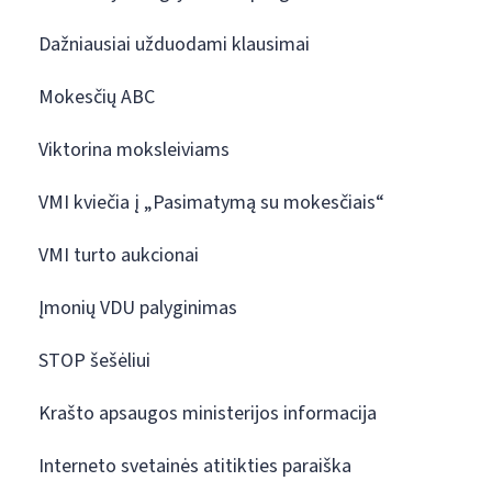
Dažniausiai užduodami klausimai
Mokesčių ABC
Viktorina moksleiviams
VMI kviečia į „Pasimatymą su mokesčiais“
VMI turto aukcionai
Įmonių VDU palyginimas
STOP šešėliui
Krašto apsaugos ministerijos informacija
Interneto svetainės atitikties paraiška