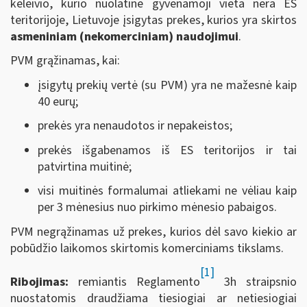
keleivio, kurio nuolatinė gyvenamoji vieta nėra ES
teritorijoje, Lietuvoje įsigytas prekes, kurios yra skirtos
asmeniniam (nekomerciniam) naudojimui
.
PVM grąžinamas, kai:
įsigytų prekių vertė (su PVM) yra ne mažesnė kaip
40 eurų;
prekės yra nenaudotos ir nepakeistos;
prekės išgabenamos iš ES teritorijos ir tai
patvirtina muitinė;
visi muitinės formalumai atliekami ne vėliau kaip
per 3 mėnesius nuo pirkimo mėnesio pabaigos.
PVM negrąžinamas už prekes, kurios dėl savo kiekio ar
pobūdžio laikomos skirtomis komerciniams tikslams.
[1]
Ribojimas:
remiantis Reglamento
3h straipsnio
nuostatomis draudžiama tiesiogiai ar netiesiogiai