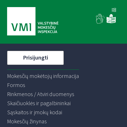
Prisijungti
Mokesčių mokėtojų informacija
Formos
Rinkmenos / Atviri duomenys
Skaičiuoklės ir pagalbininkai
Sąskaitos ir įmokų kodai
Mokesčių žinynas