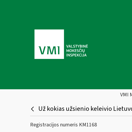
VMI 
Už kokias užsienio keleivio Lietu
Registracijos numeris KM1168