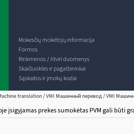
Mokesčių mokėtojų informacija
Formos
Rinkmenos / Atviri duomenys
Skaičiuoklės ir pagalbininkai
Sąskaitos ir įmokų kodai
Machine translation / VMI Машинный перевод / VMI Машин
voje įsigyjamas prekes sumokėtas PVM gali būti g