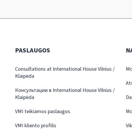
PASLAUGOS
N
Consultations at International House Vilnius /
Mo
Klaipėda
At
Консультации в International House Vilnius /
Klaipėda
Da
VMI teikiamos paslaugos
Mo
VMI kliento profilis
Vi