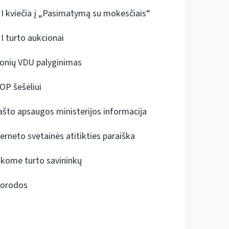
I kviečia į „Pasimatymą su mokesčiais“
I turto aukcionai
onių VDU palyginimas
OP šešėliui
ašto apsaugos ministerijos informacija
terneto svetainės atitikties paraiška
škome turto savininkų
orodos