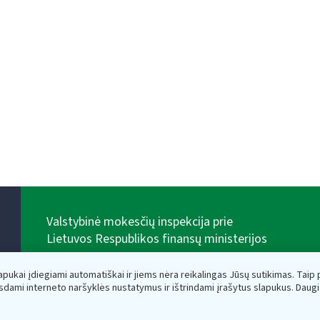
Valstybinė mokesčių inspekcija prie
Lietuvos Respublikos finansų ministerijos
Biudžetinė įstaiga. Juridinio asmens kodas — 188659752,
adresas: Vasario 16-osios g. 14, 01107 Vilnius, Lietuva,
lapukai įdiegiami automatiškai ir jiems nėra reikalingas Jūsų sutikimas. Taip pa
el.paštas:
vmi@vmi.lt
, E. pristatymo dėžutės adresas
sdami interneto naršyklės nustatymus ir ištrindami įrašytus slapukus. Daug
188659752
Duomenys apie Valstybinę mokesčių inspekciją prie
Lietuvos Respublikos finansų ministerijos kaupiami ir