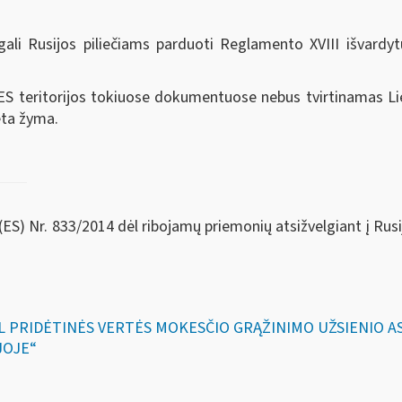
negali Rusijos piliečiams parduoti Reglamento XVIII išvard
 ES teritorijos tokiuose dokumentuose nebus tvirtinamas Li
ėta žyma.
ES) Nr. 833/2014 dėl ribojamų priemonių atsižvelgiant į Rusi
DĖL PRIDĖTINĖS VERTĖS MOKESČIO GRĄŽINIMO UŽSIENIO
JOJE“