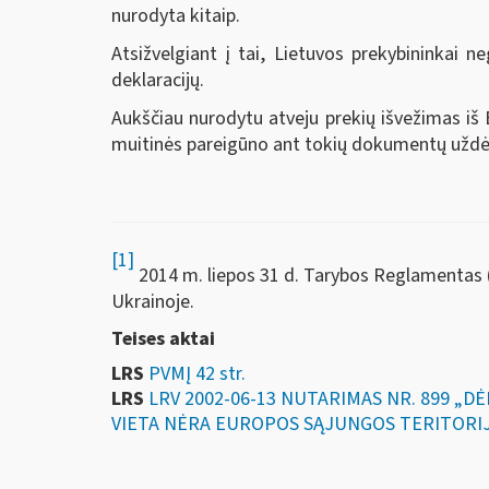
nurodyta kitaip.
Atsižvelgiant į tai, Lietuvos prekybininkai 
deklaracijų.
Aukščiau nurodytu atveju prekių išvežimas iš
muitinės pareigūno ant tokių dokumentų užd
[1]
2014 m. liepos 31 d. Tarybos Reglamentas (
Ukrainoje.
Teises aktai
LRS
PVMĮ 42 str.
LRS
LRV 2002-06-13 NUTARIMAS NR. 899 „
VIETA NĖRA EUROPOS SĄJUNGOS TERITORI