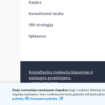
Karjera
Konsultacinė taryba
VMI strategija
Apklausos
Konsultacijos mokesčių klausimais ir
paslaugos gyventojams:
+370 5 260 5060
Darbo laikas: I-IV 8.00-17.00, V 8.00-15.45.
Šioje svetainėje naudojami slapukai
(angl. cookies). Būtinieji s
Prieššventinę dieną - viena valanda trumpiau.
slapukų naudojimu. Savo sutikimą bet kada galėsite atšaukti pakei
Kiekvieno mėnesio antrą penktadienį 8.00 val. - 12.00 val.
politika
;
Privatumo politika.
Mano VMI
Paklausimas per