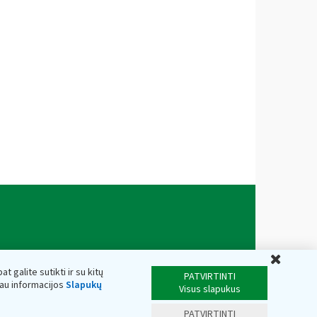
Uždar
t galite sutikti ir su kitų
PATVIRTINTI
iau informacijos
Slapukų
Visus slapukus
PATVIRTINTI