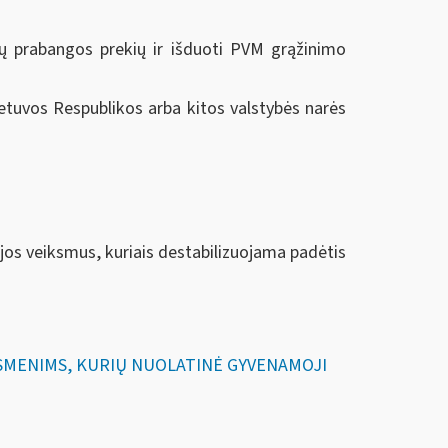
ytų prabangos prekių ir išduoti PVM grąžinimo
etuvos Respublikos arba kitos valstybės narės
jos veiksmus, kuriais destabilizuojama padėtis
 ASMENIMS, KURIŲ NUOLATINĖ GYVENAMOJI