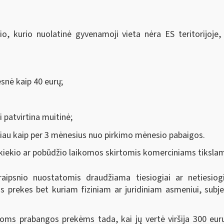
o, kurio nuolatinė gyvenamoji vieta nėra ES teritorijoje, 
snė kaip 40 eurų;
i patvirtina muitinė;
liau kaip per 3 mėnesius nuo pirkimo mėnesio pabaigos.
kiekio ar pobūdžio laikomos skirtomis komerciniams tiksla
aipsnio nuostatomis draudžiama tiesiogiai ar netiesiogia
 prekes bet kuriam fiziniam ar juridiniam asmeniui, subjek
toms prabangos prekėms tada, kai jų vertė viršija 300 eur