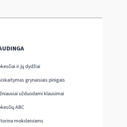
AUDINGA
kesčiai ir jų dydžiai
siskaitymas grynaisiais pinigais
žniausiai užduodami klausimai
kesčių ABC
ktorina moksleiviams