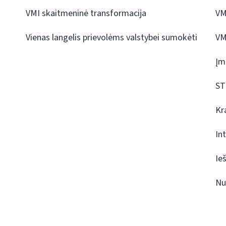
VMI skaitmeninė transformacija
VM
Vienas langelis prievolėms valstybei sumokėti
VM
Įm
ST
Kr
In
Ie
Nu