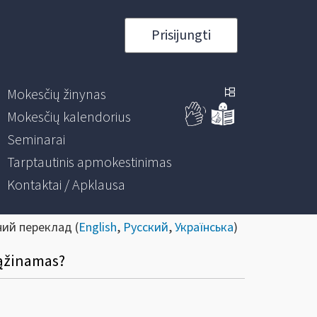
Prisijungti
Mokesčių žinynas
Mokesčių kalendorius
Seminarai
Tarptautinis apmokestinimas
Kontaktai / Apklausa
ний переклад (
English
,
Русский
,
Українська
)
rąžinamas?