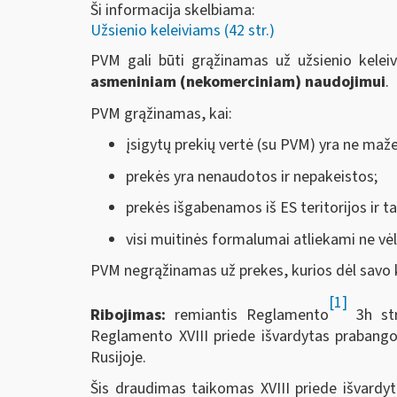
Ši informacija skelbiama:
Užsienio keleiviams (42 str.)
PVM gali būti grąžinamas už užsienio keleivi
asmeniniam (nekomerciniam) naudojimui
.
PVM grąžinamas, kai:
įsigytų prekių vertė (su PVM) yra ne maže
prekės yra nenaudotos ir nepakeistos;
prekės išgabenamos iš ES teritorijos ir ta
visi muitinės formalumai atliekami ne vė
PVM negrąžinamas už prekes, kurios dėl savo 
[1]
Ribojimas:
remiantis Reglamento
3h str
Reglamento XVIII priede išvardytas prabangos
Rusijoje.
Šis draudimas taikomas XVIII priede išvardy