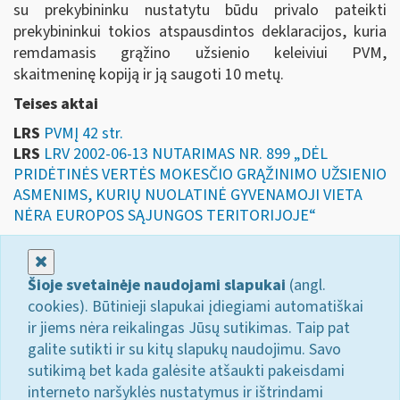
su prekybininku nustatytu būdu privalo pateikti
prekybininkui tokios atspausdintos deklaracijos, kuria
remdamasis grąžino užsienio keleiviui PVM,
skaitmeninę kopiją ir ją saugoti 10 metų.
Teises aktai
LRS
PVMĮ 42 str.
LRS
LRV 2002-06-13 NUTARIMAS NR. 899 „DĖL
PRIDĖTINĖS VERTĖS MOKESČIO GRĄŽINIMO UŽSIENIO
ASMENIMS, KURIŲ NUOLATINĖ GYVENAMOJI VIETA
NĖRA EUROPOS SĄJUNGOS TERITORIJOJE“
Uždaryti
Šioje svetainėje naudojami slapukai
(angl.
cookies). Būtinieji slapukai įdiegiami automatiškai
ir jiems nėra reikalingas Jūsų sutikimas. Taip pat
galite sutikti ir su kitų slapukų naudojimu. Savo
sutikimą bet kada galėsite atšaukti pakeisdami
interneto naršyklės nustatymus ir ištrindami