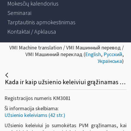
Mokesčių kalendorius
Seminarai
Tarptautinis apmokestinimas
Kontaktai / Apklausa
VMI Machine translation / VMI Машинный перевод /
VMI Машинний переклад (
English
,
Русский
,
Українська
)
Kada ir kaip užsienio keleiviui grąžinamas sumokėtas PVM?
Registracijos numeris KM3081
Ši informacija skelbiama:
Užsienio keleiviams (42 str.)
Užsienio keleiviui jo sumokėtas PVM grąžinamas, kai