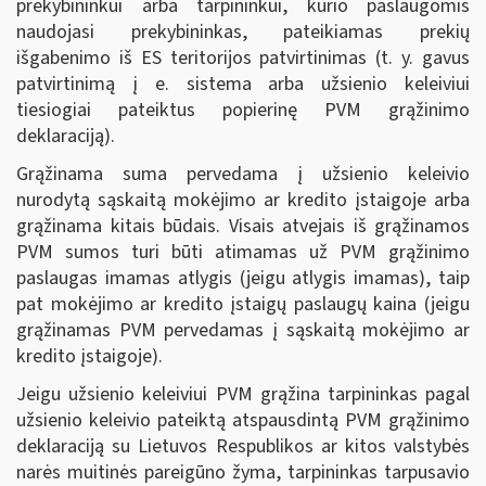
prekybininkui arba tarpininkui, kurio paslaugomis
naudojasi prekybininkas, pateikiamas prekių
išgabenimo iš ES teritorijos patvirtinimas (t. y. gavus
patvirtinimą į e. sistema arba užsienio keleiviui
tiesiogiai pateiktus popierinę PVM grąžinimo
deklaraciją).
Grąžinama suma pervedama į užsienio keleivio
nurodytą sąskaitą mokėjimo ar kredito įstaigoje arba
grąžinama kitais būdais. Visais atvejais iš grąžinamos
PVM sumos turi būti atimamas už PVM grąžinimo
paslaugas imamas atlygis (jeigu atlygis imamas), taip
pat mokėjimo ar kredito įstaigų paslaugų kaina (jeigu
grąžinamas PVM pervedamas į sąskaitą mokėjimo ar
kredito įstaigoje).
Jeigu užsienio keleiviui PVM grąžina tarpininkas pagal
užsienio keleivio pateiktą atspausdintą PVM grąžinimo
deklaraciją su Lietuvos Respublikos ar kitos valstybės
narės muitinės pareigūno žyma, tarpininkas tarpusavio