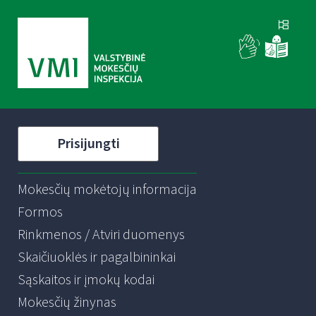
Prisijungti
Mokesčių mokėtojų informacija
Formos
Rinkmenos / Atviri duomenys
Skaičiuoklės ir pagalbininkai
Sąskaitos ir įmokų kodai
Mokesčių žinynas