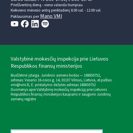
Prieššventinę dieną - viena valanda trumpiau.
Kiekvieno mėnesio antrą penktadienį 8.00 val. - 12.00 val.
Mano VMI
Paklausimas per
Valstybinė mokesčių inspekcija prie Lietuvos
Respublikos finansų ministerijos
Biudžetinė įstaiga. Juridinio asmens kodas — 188659752,
adresas: Vasario 16-osios g. 14, 01107 Vilnius, Lietuva, el.paštas:
vmi@vmi.lt
, E. pristatymo dėžutės adresas 188659752
Duomenys apie Valstybinę mokesčių inspekciją prie Lietuvos
Respublikos finansų ministerijos kaupiami ir saugomi Juridinių
asmenų registre