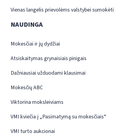
Vienas langelis prievolėms valstybei sumokėti
NAUDINGA
Mokesčiai ir jų dydžiai
Atsiskaitymas grynaisiais pinigais
Dažniausiai užduodami klausimai
Mokesčių ABC
Viktorina moksleiviams
VMI kviečia į „Pasimatymą su mokesčiais“
VMI turto aukcionai