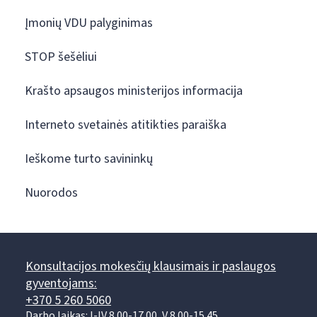
Įmonių VDU palyginimas
STOP šešėliui
Krašto apsaugos ministerijos informacija
Interneto svetainės atitikties paraiška
Ieškome turto savininkų
Nuorodos
Konsultacijos mokesčių klausimais ir paslaugos
gyventojams:
+370 5 260 5060
Darbo laikas: I-IV 8.00-17.00, V 8.00-15.45.