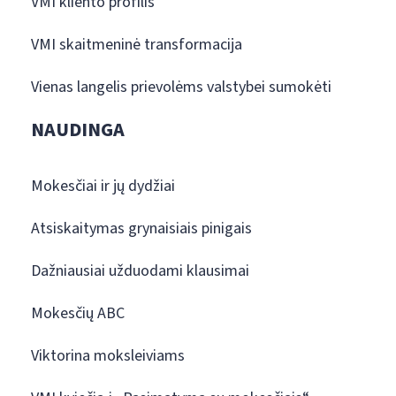
VMI kliento profilis
VMI skaitmeninė transformacija
Vienas langelis prievolėms valstybei sumokėti
NAUDINGA
Mokesčiai ir jų dydžiai
Atsiskaitymas grynaisiais pinigais
Dažniausiai užduodami klausimai
Mokesčių ABC
Viktorina moksleiviams