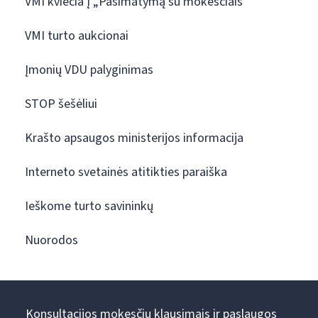
VMI kviečia į „Pasimatymą su mokesčiais“
VMI turto aukcionai
Įmonių VDU palyginimas
STOP šešėliui
Krašto apsaugos ministerijos informacija
Interneto svetainės atitikties paraiška
Ieškome turto savininkų
Nuorodos
Konsultacijos mokesčių klausimais ir paslaugos