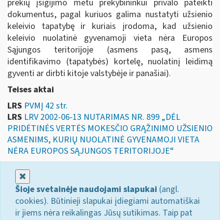
prekių įsigijimo metu prekybininkui privalo pateikti
dokumentus, pagal kuriuos galima nustatyti užsienio
keleivio tapatybę ir kuriais įrodoma, kad užsienio
keleivio nuolatinė gyvenamoji vieta nėra Europos
Sąjungos teritorijoje (asmens pasą, asmens
identifikavimo (tapatybės) kortelę, nuolatinį leidimą
gyventi ar dirbti kitoje valstybėje ir panašiai).
Teises aktai
LRS
PVMĮ 42 str.
LRS
LRV 2002-06-13 NUTARIMAS NR. 899 „DĖL
PRIDĖTINĖS VERTĖS MOKESČIO GRĄŽINIMO UŽSIENIO
ASMENIMS, KURIŲ NUOLATINĖ GYVENAMOJI VIETA
NĖRA EUROPOS SĄJUNGOS TERITORIJOJE“
Uždaryti
Šioje svetainėje naudojami slapukai
(angl.
cookies). Būtinieji slapukai įdiegiami automatiškai
ir jiems nėra reikalingas Jūsų sutikimas. Taip pat