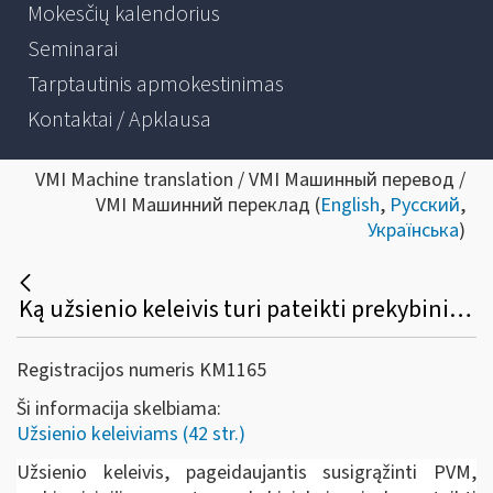
Mokesčių kalendorius
Seminarai
Tarptautinis apmokestinimas
Kontaktai / Apklausa
VMI Machine translation / VMI Машинный перевод /
VMI Машинний переклад (
English
,
Русский
,
Українська
)
Ką užsienio keleivis turi pateikti prekybininkui prekių įsigijimo metu, norėdamas susigrąžinti PVM?
Registracijos numeris KM1165
Ši informacija skelbiama:
Užsienio keleiviams (42 str.)
Užsienio keleivis, pageidaujantis susigrąžinti PVM,