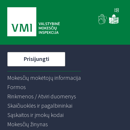
Prisijungti
Mokesčių mokėtojų informacija
Formos
Rinkmenos / Atviri duomenys
Skaičiuoklės ir pagalbininkai
Sąskaitos ir įmokų kodai
Mokesčių žinynas