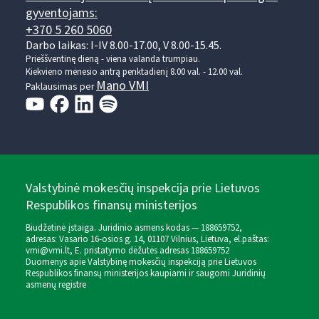
gyventojams:
+370 5 260 5060
Darbo laikas: I-IV 8.00-17.00, V 8.00-15.45.
Prieššventinę dieną - viena valanda trumpiau.
Kiekvieno mėnesio antrą penktadienį 8.00 val. - 12.00 val.
Mano VMI
Paklausimas per
Valstybinė mokesčių inspekcija prie Lietuvos
Respublikos finansų ministerijos
Biudžetinė įstaiga. Juridinio asmens kodas — 188659752,
adresas: Vasario 16-osios g. 14, 01107 Vilnius, Lietuva, el.paštas:
vmi@vmi.lt
, E. pristatymo dėžutės adresas 188659752
Duomenys apie Valstybinę mokesčių inspekciją prie Lietuvos
Respublikos finansų ministerijos kaupiami ir saugomi Juridinių
asmenų registre