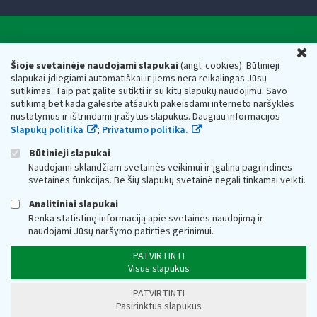
Valstybinė mokesčių inspekcija prie Lietuvos
U
Respublikos finansų ministerijos
Šioje svetainėje naudojami slapukai
(angl. cookies). Būtinieji
slapukai įdiegiami automatiškai ir jiems nėra reikalingas Jūsų
Biudžetinė įstaiga. Juridinio asmens kodas — 188659752,
sutikimas. Taip pat galite sutikti ir su kitų slapukų naudojimu. Savo
adresas: Vasario 16-osios g. 14, 01107 Vilnius, Lietuva, el.paštas:
sutikimą bet kada galėsite atšaukti pakeisdami interneto naršyklės
vmi@vmi.lt
, E. pristatymo dėžutės adresas 188659752
nustatymus ir ištrindami įrašytus slapukus. Daugiau informacijos
Duomenys apie Valstybinę mokesčių inspekciją prie Lietuvos
Slapukų politika
;
Privatumo politika.
Respublikos finansų ministerijos kaupiami ir saugomi Juridinių
asmenų registre
Būtinieji slapukai
Naudojami sklandžiam svetainės veikimui ir įgalina pagrindines
svetainės funkcijas. Be šių slapukų svetainė negali tinkamai veikti.
Analitiniai slapukai
Renka statistinę informaciją apie svetainės naudojimą ir
naudojami Jūsų naršymo patirties gerinimui.
PATVIRTINTI
Visus slapukus
PATVIRTINTI
Pasirinktus slapukus