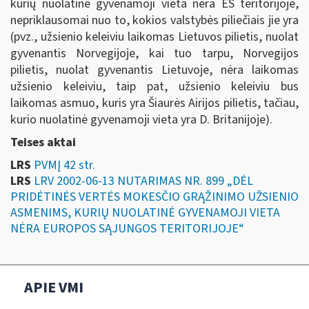
kurių nuolatinė gyvenamoji vieta nėra ES teritorijoje,
nepriklausomai nuo to, kokios valstybės piliečiais jie yra
(pvz., užsienio keleiviu laikomas Lietuvos pilietis, nuolat
gyvenantis Norvegijoje, kai tuo tarpu, Norvegijos
pilietis, nuolat gyvenantis Lietuvoje, nėra laikomas
užsienio keleiviu, taip pat, užsienio keleiviu bus
laikomas asmuo, kuris yra Šiaurės Airijos pilietis, tačiau,
kurio nuolatinė gyvenamoji vieta yra D. Britanijoje).
Teises aktai
LRS
PVMĮ 42 str.
LRS
LRV 2002-06-13 NUTARIMAS NR. 899 „DĖL
PRIDĖTINĖS VERTĖS MOKESČIO GRĄŽINIMO UŽSIENIO
ASMENIMS, KURIŲ NUOLATINĖ GYVENAMOJI VIETA
NĖRA EUROPOS SĄJUNGOS TERITORIJOJE“
APIE VMI