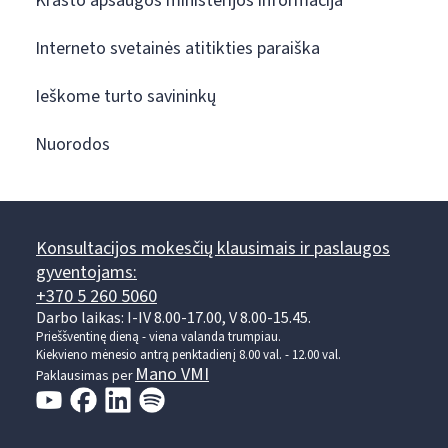
Krašto apsaugos ministerijos informacija
Interneto svetainės atitikties paraiška
Ieškome turto savininkų
Nuorodos
Konsultacijos mokesčių klausimais ir paslaugos
gyventojams:
+370 5 260 5060
Darbo laikas: I-IV 8.00-17.00, V 8.00-15.45.
Prieššventinę dieną - viena valanda trumpiau.
Kiekvieno mėnesio antrą penktadienį 8.00 val. - 12.00 val.
Mano VMI
Paklausimas per