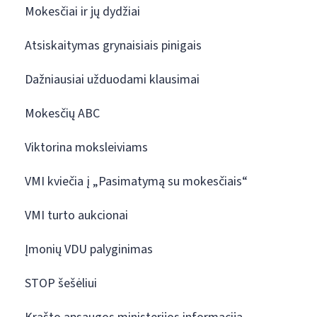
Mokesčiai ir jų dydžiai
Atsiskaitymas grynaisiais pinigais
Dažniausiai užduodami klausimai
Mokesčių ABC
Viktorina moksleiviams
VMI kviečia į „Pasimatymą su mokesčiais“
VMI turto aukcionai
Įmonių VDU palyginimas
STOP šešėliui