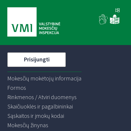
Prisijungti
Mokesčių mokėtojų informacija
Formos
Rinkmenos / Atviri duomenys
Skaičiuoklės ir pagalbininkai
Sąskaitos ir įmokų kodai
Mokesčių žinynas