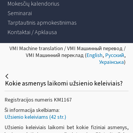
Mokesčių kalendorius
Seminarai
Tarptautinis apmokestinimas
Kontaktai / Apklausa
VMI Machine translation / VMI Машинный перевод /
VMI Машинний переклад (
English
,
Русский
,
Українська
)
Kokie asmenys laikomi užsienio keleiviais?
Registracijos numeris KM1167
Ši informacija skelbiama:
Užsienio keleiviams (42 str.)
Užsienio keleiviais laikomi bet kokie fiziniai asmenys,