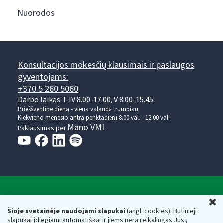
Nuorodos
Konsultacijos mokesčių klausimais ir paslaugos
gyventojams:
+370 5 260 5060
Darbo laikas: I-IV 8.00-17.00, V 8.00-15.45.
Prieššventinę dieną - viena valanda trumpiau.
Kiekvieno mėnesio antrą penktadienį 8.00 val. - 12.00 val.
Mano VMI
Paklausimas per
Valstybinė mokesčių inspekcija prie Lietuvos
U
Respublikos finansų ministerijos
Šioje svetainėje naudojami slapukai
(angl. cookies). Būtinieji
slapukai įdiegiami automatiškai ir jiems nėra reikalingas Jūsų