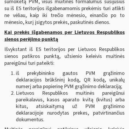
sumokėtą PVM, visus muitinės formalumus susijusius
su iš ES teritorijos išgabenamomis prekėmis turi atlikti
ne vėliau, kaip iki trečio mėnesio, einančio po to
mėnesio, kurį įsigytos prekės, paskutinės dienos.
Kai prekės išgabenamos per Lietuvos Respublikos
sienos perėjimo punktą
Išvykstant iš ES teritorijos per Lietuvos Respublikos
sienos patikros punktą, užsienio keleivis muitinės
pareigūnui turi pateikti:
iš prekybininko gautos PVM grąžinimo
deklaracijos brūkšninį kodą, QR kodą, unikalų
numerį arba popierinę PVM grąžinimo deklaraciją;
Lietuvos Respublikos muitinės pareigūnui
pareikalavus, kasos aparato kvitą (kvitus) arba
kitus, atsiskaitymą už PVM grąžinimo
deklaracijoje nurodytas prekes, patvirtinančius
dokumentus.