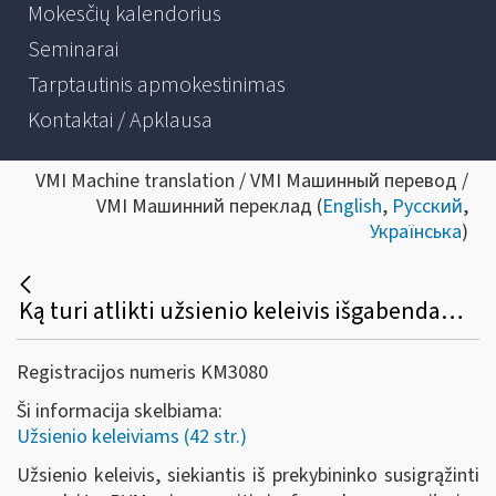
Mokesčių kalendorius
Seminarai
Tarptautinis apmokestinimas
Kontaktai / Apklausa
VMI Machine translation / VMI Машинный перевод /
VMI Машинний переклад (
English
,
Русский
,
Українська
)
Ką turi atlikti užsienio keleivis išgabendamas prekes iš ES teritorijos?
Registracijos numeris KM3080
Ši informacija skelbiama:
Užsienio keleiviams (42 str.)
Užsienio keleivis, siekiantis iš prekybininko susigrąžinti