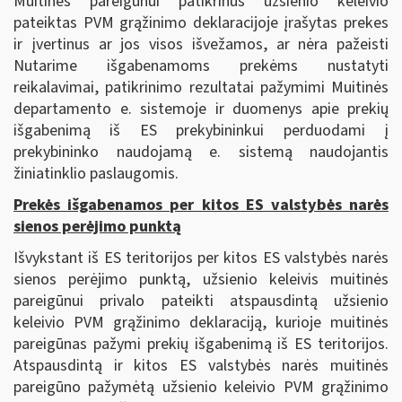
Muitinės pareigūnui patikrinus užsienio keleivio
pateiktas PVM grąžinimo deklaracijoje įrašytas prekes
ir įvertinus ar jos visos išvežamos, ar nėra pažeisti
Nutarime išgabenamoms prekėms nustatyti
reikalavimai, patikrinimo rezultatai pažymimi Muitinės
departamento e. sistemoje ir duomenys apie prekių
išgabenimą iš ES prekybininkui perduodami į
prekybininko naudojamą e. sistemą naudojantis
žiniatinklio paslaugomis.
Prekės išgabenamos per kitos ES valstybės narės
sienos perėjimo punktą
Išvykstant iš ES teritorijos per kitos ES valstybės narės
sienos perėjimo punktą, užsienio keleivis muitinės
pareigūnui privalo pateikti atspausdintą užsienio
keleivio PVM grąžinimo deklaraciją, kurioje muitinės
pareigūnas pažymi prekių išgabenimą iš ES teritorijos.
Atspausdintą ir kitos ES valstybės narės muitinės
pareigūno pažymėtą užsienio keleivio PVM grąžinimo