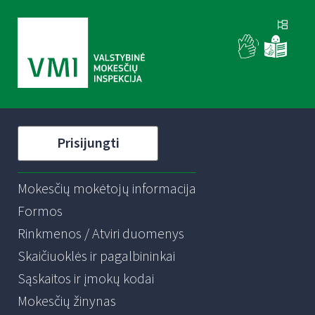
Prisijungti
Mokesčių mokėtojų informacija
Formos
Rinkmenos / Atviri duomenys
Skaičiuoklės ir pagalbininkai
Sąskaitos ir įmokų kodai
Mokesčių žinynas