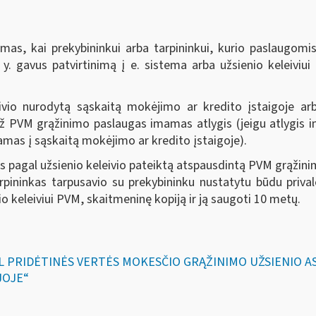
as, kai prekybininkui arba tarpininkui, kurio paslaugomi
. y. gavus patvirtinimą į e. sistema arba užsienio keleiviu
io nurodytą sąskaitą mokėjimo ar kredito įstaigoje arba 
PVM grąžinimo paslaugas imamas atlygis (jeigu atlygis i
mas į sąskaitą mokėjimo ar kredito įstaigoje).
as pagal užsienio keleivio pateiktą atspausdintą PVM grąžini
pininkas tarpusavio su prekybininku nustatytu būdu prival
o keleiviui PVM, skaitmeninę kopiją ir ją saugoti 10 metų.
DĖL PRIDĖTINĖS VERTĖS MOKESČIO GRĄŽINIMO UŽSIENIO
JOJE“