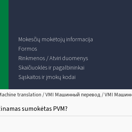
Mokesčių mokėtojų informacija
Formos
Rinkmenos / Atviri duomenys
Skaičiuoklės ir pagalbininkai
Sąskaitos ir įmokų kodai
Machine translation / VMI Машинный перевод / VMI Машин
rąžinamas sumokėtas PVM?