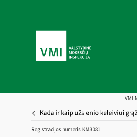
VMI 
Kada ir kaip užsienio keleiviui g
Registracijos numeris KM3081