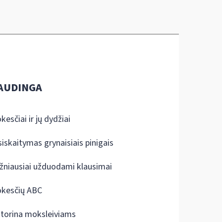
AUDINGA
kesčiai ir jų dydžiai
siskaitymas grynaisiais pinigais
žniausiai užduodami klausimai
kesčių ABC
ktorina moksleiviams