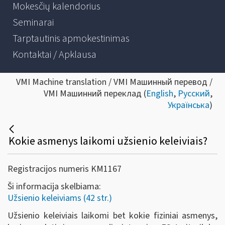
Mokesčių kalendorius
Seminarai
Tarptautinis apmokestinimas
Kontaktai / Apklausa
VMI Machine translation / VMI Машинный перевод /
VMI Машинний переклад (
English
,
Русский
,
Українська
)
Kokie asmenys laikomi užsienio keleiviais?
Registracijos numeris KM1167
Ši informacija skelbiama:
Užsienio keleiviams (42 str.)
Užsienio keleiviais laikomi bet kokie fiziniai asmenys,