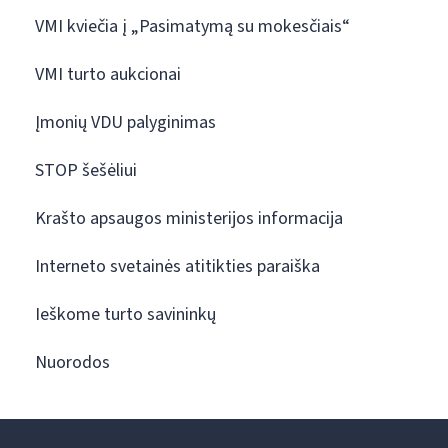
VMI kviečia į „Pasimatymą su mokesčiais“
VMI turto aukcionai
Įmonių VDU palyginimas
STOP šešėliui
Krašto apsaugos ministerijos informacija
Interneto svetainės atitikties paraiška
Ieškome turto savininkų
Nuorodos