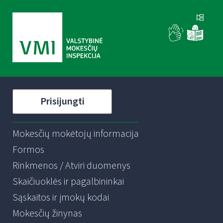
Prisijungti
Mokesčių mokėtojų informacija
Formos
Rinkmenos / Atviri duomenys
Skaičiuoklės ir pagalbininkai
Sąskaitos ir įmokų kodai
Mokesčių žinynas