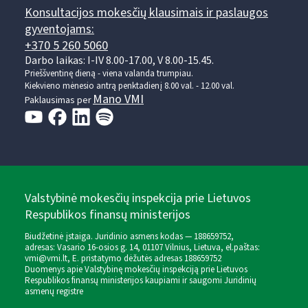
Konsultacijos mokesčių klausimais ir paslaugos
gyventojams:
+370 5 260 5060
Darbo laikas: I-IV 8.00-17.00, V 8.00-15.45.
Prieššventinę dieną - viena valanda trumpiau.
Kiekvieno mėnesio antrą penktadienį 8.00 val. - 12.00 val.
Mano VMI
Paklausimas per
Valstybinė mokesčių inspekcija prie Lietuvos
Respublikos finansų ministerijos
Biudžetinė įstaiga. Juridinio asmens kodas — 188659752,
adresas: Vasario 16-osios g. 14, 01107 Vilnius, Lietuva, el.paštas:
vmi@vmi.lt
, E. pristatymo dėžutės adresas 188659752
Duomenys apie Valstybinę mokesčių inspekciją prie Lietuvos
Respublikos finansų ministerijos kaupiami ir saugomi Juridinių
asmenų registre