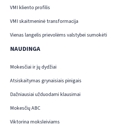
VMI kliento profilis
VMI skaitmeninė transformacija
Vienas langelis prievolėms valstybei sumokėti
NAUDINGA
Mokesčiai ir jų dydžiai
Atsiskaitymas grynaisiais pinigais
Dažniausiai užduodami klausimai
Mokesčių ABC
Viktorina moksleiviams