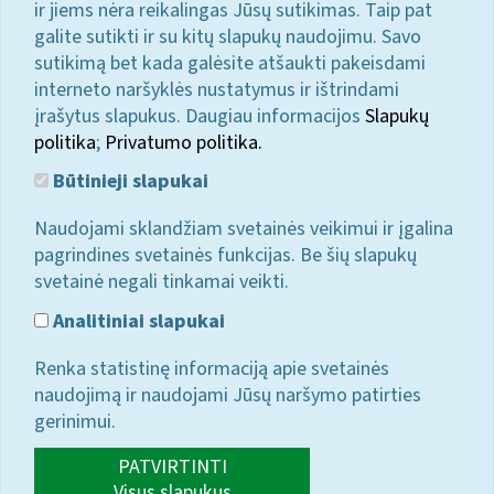
ir jiems nėra reikalingas Jūsų sutikimas. Taip pat
galite sutikti ir su kitų slapukų naudojimu. Savo
sutikimą bet kada galėsite atšaukti pakeisdami
interneto naršyklės nustatymus ir ištrindami
įrašytus slapukus. Daugiau informacijos
Slapukų
politika
;
Privatumo politika.
Būtinieji slapukai
Naudojami sklandžiam svetainės veikimui ir įgalina
pagrindines svetainės funkcijas. Be šių slapukų
svetainė negali tinkamai veikti.
Analitiniai slapukai
Renka statistinę informaciją apie svetainės
naudojimą ir naudojami Jūsų naršymo patirties
gerinimui.
PATVIRTINTI
Visus slapukus