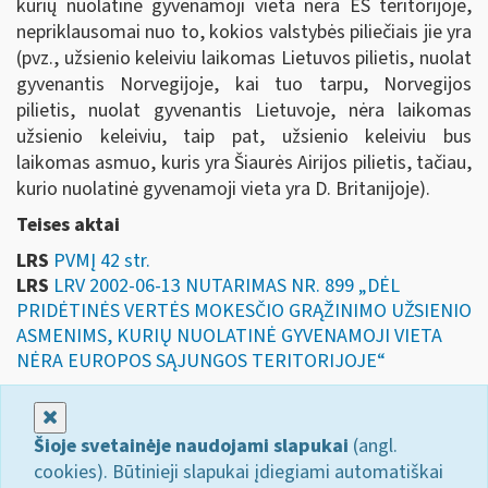
kurių nuolatinė gyvenamoji vieta nėra ES teritorijoje,
nepriklausomai nuo to, kokios valstybės piliečiais jie yra
(pvz., užsienio keleiviu laikomas Lietuvos pilietis, nuolat
gyvenantis Norvegijoje, kai tuo tarpu, Norvegijos
pilietis, nuolat gyvenantis Lietuvoje, nėra laikomas
užsienio keleiviu, taip pat, užsienio keleiviu bus
laikomas asmuo, kuris yra Šiaurės Airijos pilietis, tačiau,
kurio nuolatinė gyvenamoji vieta yra D. Britanijoje).
Teises aktai
LRS
PVMĮ 42 str.
LRS
LRV 2002-06-13 NUTARIMAS NR. 899 „DĖL
PRIDĖTINĖS VERTĖS MOKESČIO GRĄŽINIMO UŽSIENIO
ASMENIMS, KURIŲ NUOLATINĖ GYVENAMOJI VIETA
NĖRA EUROPOS SĄJUNGOS TERITORIJOJE“
Uždaryti
Šioje svetainėje naudojami slapukai
(angl.
cookies). Būtinieji slapukai įdiegiami automatiškai