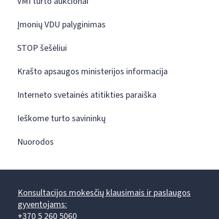
VMI turto aukcionai
Įmonių VDU palyginimas
STOP šešėliui
Krašto apsaugos ministerijos informacija
Interneto svetainės atitikties paraiška
Ieškome turto savininkų
Nuorodos
Konsultacijos mokesčių klausimais ir paslaugos
gyventojams:
+370 5 260 5060