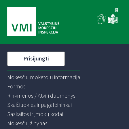
Prisijungti
Mokesčių mokėtojų informacija
Formos
Rinkmenos / Atviri duomenys
Skaičiuoklės ir pagalbininkai
Sąskaitos ir įmokų kodai
Mokesčių žinynas