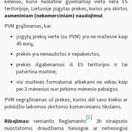
keleivio, kurio nuolatinė gyvenamoji vieta nėra ES
teritorijoje, Lietuvoje įsigytas prekes, kurios yra skirtos
asmeniniam (nekomerciniam) naudojimui
.
PVM grąžinamas, kai:
įsigytų prekių vertė (su PVM) yra ne mažesnė kaip
40 eurų;
prekės yra nenaudotos ir nepakeistos;
prekės išgabenamos iš ES teritorijos ir tai
patvirtina muitinė;
visi muitinės formalumai atliekami ne vėliau kaip
per 3 mėnesius nuo pirkimo mėnesio pabaigos.
PVM negrąžinamas už prekes, kurios dėl savo kiekio ar
pobūdžio laikomos skirtomis komerciniams tikslams.
[1]
Ribojimas:
remiantis Reglamento
3h straipsnio
nuostatomis draudžiama tiesiogiai ar netiesiogiai