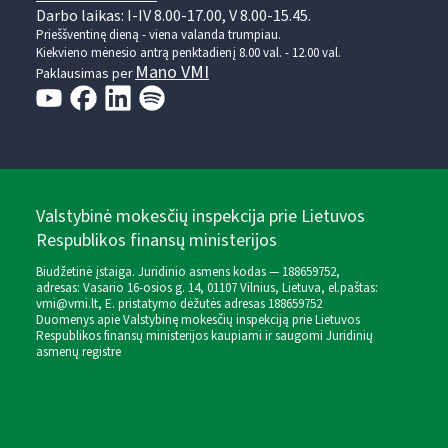
Darbo laikas: I-IV 8.00-17.00, V 8.00-15.45.
Prieššventinę dieną - viena valanda trumpiau.
Kiekvieno mėnesio antrą penktadienį 8.00 val. - 12.00 val.
Mano VMI
Paklausimas per
Valstybinė mokesčių inspekcija prie Lietuvos
Respublikos finansų ministerijos
Biudžetinė įstaiga. Juridinio asmens kodas — 188659752,
adresas: Vasario 16-osios g. 14, 01107 Vilnius, Lietuva, el.paštas:
vmi@vmi.lt
, E. pristatymo dėžutės adresas 188659752
Duomenys apie Valstybinę mokesčių inspekciją prie Lietuvos
Respublikos finansų ministerijos kaupiami ir saugomi Juridinių
asmenų registre