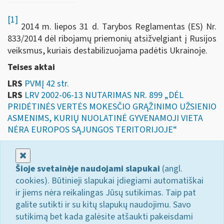
[1]
2014 m. liepos 31 d. Tarybos Reglamentas (ES) Nr.
833/2014 dėl ribojamų priemonių atsižvelgiant į Rusijos
veiksmus, kuriais destabilizuojama padėtis Ukrainoje.
Teises aktai
LRS
PVMĮ 42 str.
LRS
LRV 2002-06-13 NUTARIMAS NR. 899 „DĖL
PRIDĖTINĖS VERTĖS MOKESČIO GRĄŽINIMO UŽSIENIO
ASMENIMS, KURIŲ NUOLATINĖ GYVENAMOJI VIETA
NĖRA EUROPOS SĄJUNGOS TERITORIJOJE“
Uždaryti
Šioje svetainėje naudojami slapukai
(angl.
cookies). Būtinieji slapukai įdiegiami automatiškai
ir jiems nėra reikalingas Jūsų sutikimas. Taip pat
galite sutikti ir su kitų slapukų naudojimu. Savo
sutikimą bet kada galėsite atšaukti pakeisdami