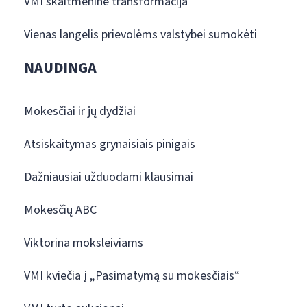
VMI skaitmeninė transformacija
Vienas langelis prievolėms valstybei sumokėti
NAUDINGA
Mokesčiai ir jų dydžiai
Atsiskaitymas grynaisiais pinigais
Dažniausiai užduodami klausimai
Mokesčių ABC
Viktorina moksleiviams
VMI kviečia į „Pasimatymą su mokesčiais“