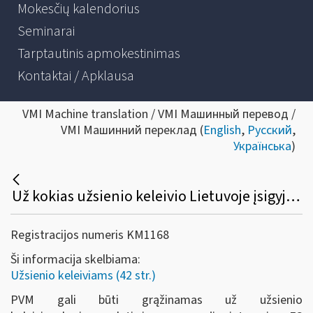
Mokesčių kalendorius
Seminarai
Tarptautinis apmokestinimas
Kontaktai / Apklausa
VMI Machine translation / VMI Машинный перевод /
VMI Машинний переклад (
English
,
Русский
,
Українська
)
Už kokias užsienio keleivio Lietuvoje įsigyjamas prekes sumokėtas PVM gali būti grąžinamas?
Registracijos numeris KM1168
Ši informacija skelbiama:
Užsienio keleiviams (42 str.)
PVM gali būti grąžinamas už užsienio