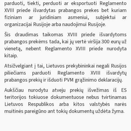
parduoti, tiekti, perduoti ar eksportuoti Reglamento
XVIII priede išvardytas prabangos prekes bet kuriam
fiziniam ar juridiniam asmeniui, subjektui ar
organizacijai Rusijoje arba naudojimui Rusijoje.
Šis draudimas taikomas XVIII priede išvardytoms
prabangos prekėms tada, kai jų vertė viršija 300 eurų už
vienetą, nebent Reglamento XVIII priede nurodyta
kitaip.
Atsižvelgiant į tai, Lietuvos prekybininkai negali Rusijos
piliečiams parduoti Reglamento XVIII išvardytų
prabangos prekių ir išduoti PVM grąžinimo deklaracijų.
Aukščiau nurodytu atveju prekių išvežimas iš ES
teritorijos tokiuose dokumentuose nebus tvirtinamas
Lietuvos Respublikos arba kitos valstybės narės
muitinės pareigūno ant tokių dokumentų uždėta žyma.