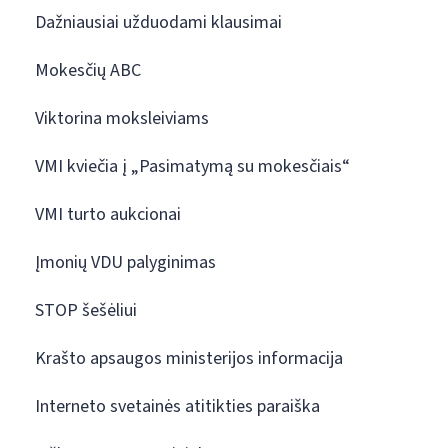
Dažniausiai užduodami klausimai
Mokesčių ABC
Viktorina moksleiviams
VMI kviečia į „Pasimatymą su mokesčiais“
VMI turto aukcionai
Įmonių VDU palyginimas
STOP šešėliui
Krašto apsaugos ministerijos informacija
Interneto svetainės atitikties paraiška