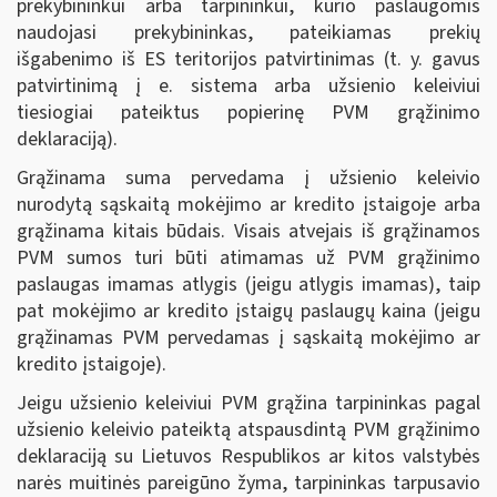
prekybininkui arba tarpininkui, kurio paslaugomis
naudojasi prekybininkas, pateikiamas prekių
išgabenimo iš ES teritorijos patvirtinimas (t. y. gavus
patvirtinimą į e. sistema arba užsienio keleiviui
tiesiogiai pateiktus popierinę PVM grąžinimo
deklaraciją).
Grąžinama suma pervedama į užsienio keleivio
nurodytą sąskaitą mokėjimo ar kredito įstaigoje arba
grąžinama kitais būdais. Visais atvejais iš grąžinamos
PVM sumos turi būti atimamas už PVM grąžinimo
paslaugas imamas atlygis (jeigu atlygis imamas), taip
pat mokėjimo ar kredito įstaigų paslaugų kaina (jeigu
grąžinamas PVM pervedamas į sąskaitą mokėjimo ar
kredito įstaigoje).
Jeigu užsienio keleiviui PVM grąžina tarpininkas pagal
užsienio keleivio pateiktą atspausdintą PVM grąžinimo
deklaraciją su Lietuvos Respublikos ar kitos valstybės
narės muitinės pareigūno žyma, tarpininkas tarpusavio