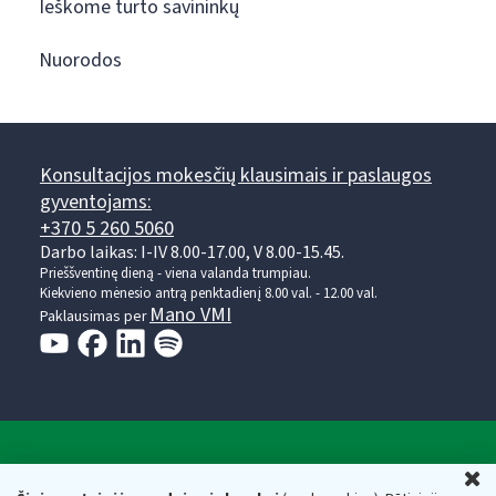
Ieškome turto savininkų
Nuorodos
Konsultacijos mokesčių klausimais ir paslaugos
gyventojams:
+370 5 260 5060
Darbo laikas: I-IV 8.00-17.00, V 8.00-15.45.
Prieššventinę dieną - viena valanda trumpiau.
Kiekvieno mėnesio antrą penktadienį 8.00 val. - 12.00 val.
Mano VMI
Paklausimas per
Valstybinė mokesčių inspekcija prie Lietuvos
U