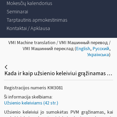
Mokesčių kalendorius
Seminarai
Tarptautinis apmokestinimas
Kontaktai / Apklausa
VMI Machine translation / VMI Машинный перевод /
VMI Машинний переклад (
English
,
Русский
,
Українська
)
Kada ir kaip užsienio keleiviui grąžinamas sumokėtas PVM?
Registracijos numeris KM3081
Ši informacija skelbiama:
Užsienio keleiviams (42 str.)
Užsienio keleiviui jo sumokėtas PVM grąžinamas, kai