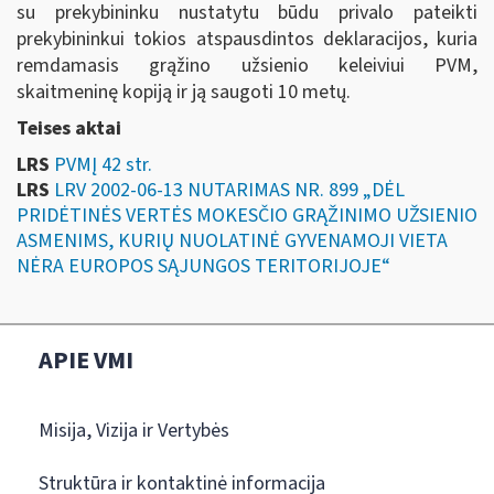
su prekybininku nustatytu būdu privalo pateikti
prekybininkui tokios atspausdintos deklaracijos, kuria
remdamasis grąžino užsienio keleiviui PVM,
skaitmeninę kopiją ir ją saugoti 10 metų.
Teises aktai
LRS
PVMĮ 42 str.
LRS
LRV 2002-06-13 NUTARIMAS NR. 899 „DĖL
PRIDĖTINĖS VERTĖS MOKESČIO GRĄŽINIMO UŽSIENIO
ASMENIMS, KURIŲ NUOLATINĖ GYVENAMOJI VIETA
NĖRA EUROPOS SĄJUNGOS TERITORIJOJE“
APIE VMI
Misija, Vizija ir Vertybės
Struktūra ir kontaktinė informacija