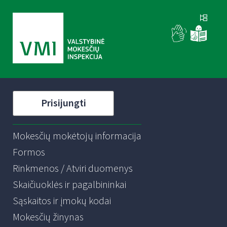
Prisijungti
Mokesčių mokėtojų informacija
Formos
Rinkmenos / Atviri duomenys
Skaičiuoklės ir pagalbininkai
Sąskaitos ir įmokų kodai
Mokesčių žinynas