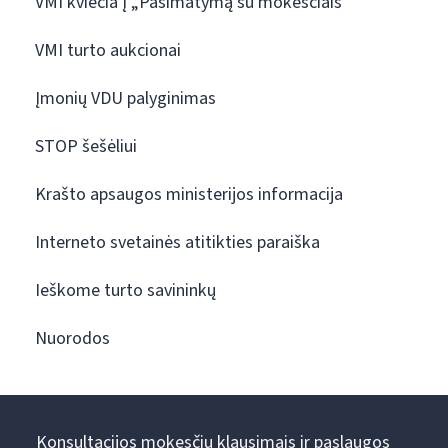
VMI kviečia į „Pasimatymą su mokesčiais“
VMI turto aukcionai
Įmonių VDU palyginimas
STOP šešėliui
Krašto apsaugos ministerijos informacija
Interneto svetainės atitikties paraiška
Ieškome turto savininkų
Nuorodos
Konsultacijos mokesčių klausimais ir paslaugos