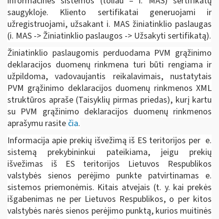
informacinės sistemos (toliau – i. MAS) sertifikatų
saugykloje. Kliento sertifikatai generuojami ir
užregistruojami, užsakant i. MAS žiniatinklio paslaugas
(i. MAS -> Žiniatinklio paslaugos -> Užsakyti sertifikatą).
Žiniatinklio paslaugomis perduodama PVM grąžinimo
deklaracijos duomenų rinkmena turi būti rengiama ir
užpildoma, vadovaujantis reikalavimais, nustatytais
PVM grąžinimo deklaracijos duomenų rinkmenos XML
struktūros apraše (Taisyklių pirmas priedas), kurį kartu
su PVM grąžinimo deklaracijos duomenų rinkmenos
aprašymu rasite
čia
.
Informacija apie prekių išvežimą iš ES teritorijos per e.
sistemą prekybininkui pateikiama, jeigu prekių
išvežimas iš ES teritorijos Lietuvos Respublikos
valstybės sienos perėjimo punkte patvirtinamas e.
sistemos priemonėmis. Kitais atvejais (t. y. kai prekės
išgabenimas ne per Lietuvos Respublikos, o per kitos
valstybės narės sienos perėjimo punktą, kurios muitinės