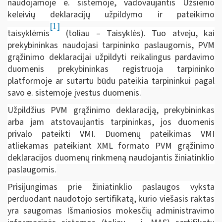
naudojamoje e. sistemoje, vadovaujantis Užsienio
keleivių deklaracijų užpildymo ir pateikimo
[1]
taisyklėmis
(toliau – Taisyklės). Tuo atveju, kai
prekybininkas naudojasi tarpininko paslaugomis, PVM
grąžinimo deklaracijai užpildyti reikalingus pardavimo
duomenis prekybininkas registruoja tarpininko
platformoje ar sutartu būdu pateikia tarpininkui pagal
savo e. sistemoje įvestus duomenis.
Užpildžius PVM grąžinimo deklaraciją, prekybininkas
arba jam atstovaujantis tarpininkas, jos duomenis
privalo pateikti VMI. Duomenų pateikimas VMI
atliekamas pateikiant XML formato PVM grąžinimo
deklaracijos duomenų rinkmeną naudojantis žiniatinklio
paslaugomis.
Prisijungimas prie žiniatinklio paslaugos vyksta
perduodant naudotojo sertifikatą, kurio viešasis raktas
yra saugomas Išmaniosios mokesčių administravimo