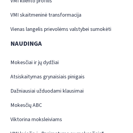
VMI kliento profilis
VMI skaitmeninė transformacija
Vienas langelis prievolėms valstybei sumokėti
NAUDINGA
Mokesčiai ir jų dydžiai
Atsiskaitymas grynaisiais pinigais
Dažniausiai užduodami klausimai
Mokesčių ABC
Viktorina moksleiviams