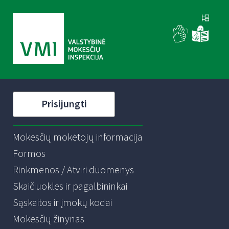
Prisijungti
Mokesčių mokėtojų informacija
Formos
Rinkmenos / Atviri duomenys
Skaičiuoklės ir pagalbininkai
Sąskaitos ir įmokų kodai
Mokesčių žinynas