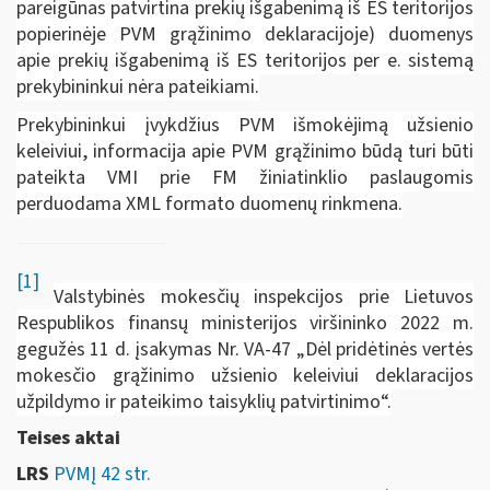
pareigūnas patvirtina prekių išgabenimą iš ES teritorijos
popierinėje PVM grąžinimo deklaracijoje) duomenys
apie prekių išgabenimą iš ES teritorijos per e. sistemą
prekybininkui nėra pateikiami.
Prekybininkui įvykdžius PVM išmokėjimą užsienio
keleiviui, informacija apie PVM grąžinimo būdą turi būti
pateikta VMI prie FM žiniatinklio paslaugomis
perduodama XML formato duomenų rinkmena.
[1]
Valstybinės mokesčių inspekcijos prie Lietuvos
Respublikos finansų ministerijos viršininko 2022 m.
gegužės 11 d. įsakymas Nr. VA-47 „Dėl pridėtinės vertės
mokesčio grąžinimo užsienio keleiviui deklaracijos
užpildymo ir pateikimo taisyklių patvirtinimo“.
Teises aktai
LRS
PVMĮ 42 str.