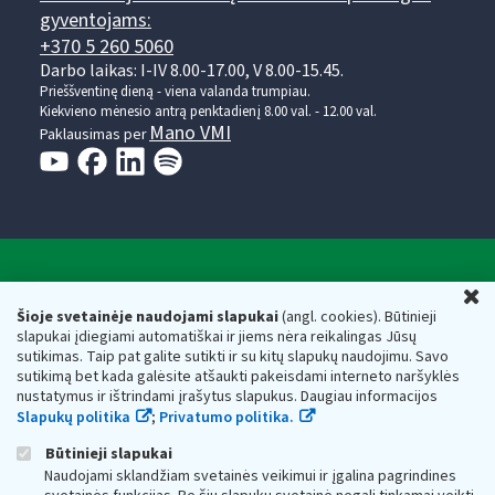
gyventojams:
+370 5 260 5060
Darbo laikas: I-IV 8.00-17.00, V 8.00-15.45.
Prieššventinę dieną - viena valanda trumpiau.
Kiekvieno mėnesio antrą penktadienį 8.00 val. - 12.00 val.
Mano VMI
Paklausimas per
Valstybinė mokesčių inspekcija prie Lietuvos
U
Respublikos finansų ministerijos
Šioje svetainėje naudojami slapukai
(angl. cookies). Būtinieji
slapukai įdiegiami automatiškai ir jiems nėra reikalingas Jūsų
Biudžetinė įstaiga. Juridinio asmens kodas — 188659752,
sutikimas. Taip pat galite sutikti ir su kitų slapukų naudojimu. Savo
adresas: Vasario 16-osios g. 14, 01107 Vilnius, Lietuva, el.paštas:
sutikimą bet kada galėsite atšaukti pakeisdami interneto naršyklės
vmi@vmi.lt
, E. pristatymo dėžutės adresas 188659752
nustatymus ir ištrindami įrašytus slapukus. Daugiau informacijos
Duomenys apie Valstybinę mokesčių inspekciją prie Lietuvos
Slapukų politika
;
Privatumo politika.
Respublikos finansų ministerijos kaupiami ir saugomi Juridinių
asmenų registre
Būtinieji slapukai
Naudojami sklandžiam svetainės veikimui ir įgalina pagrindines