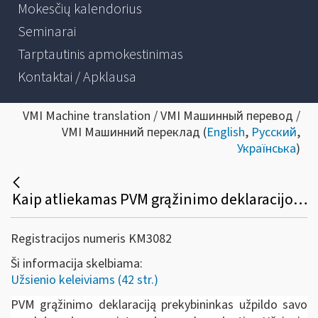
Mokesčių kalendorius
Seminarai
Tarptautinis apmokestinimas
Kontaktai / Apklausa
VMI Machine translation / VMI Машинный перевод /
VMI Машинний переклад (
English
,
Русский
,
Українська
)
Kaip atliekamas PVM grąžinimo deklaracijos duomenų pildymas e. sistemose ir duomenų perdavimas naudojantis žiniatinklio paslaugomis?
Registracijos numeris KM3082
Ši informacija skelbiama:
Užsienio keleiviams (42 str.)
PVM grąžinimo deklaraciją prekybininkas užpildo savo