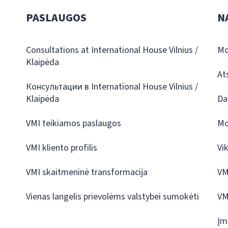
PASLAUGOS
N
Consultations at International House Vilnius /
Mo
Klaipėda
At
Консультации в International House Vilnius /
Klaipėda
Da
VMI teikiamos paslaugos
Mo
VMI kliento profilis
Vi
VMI skaitmeninė transformacija
VM
Vienas langelis prievolėms valstybei sumokėti
VM
Įm