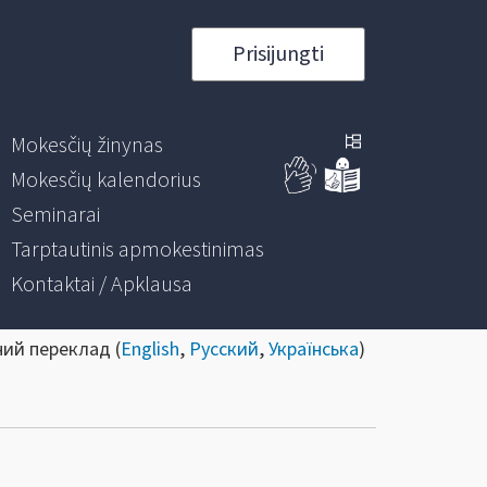
Prisijungti
Mokesčių žinynas
Mokesčių kalendorius
Seminarai
Tarptautinis apmokestinimas
Kontaktai / Apklausa
ний переклад (
English
,
Русский
,
Українська
)