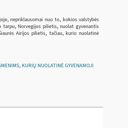
ijoje, nepriklausomai nuo to, kokios valstybės
uo tarpu, Norvegijos pilietis, nuolat gyvenantis
urės Airijos pilietis, tačiau, kurio nuolatinė
 ASMENIMS, KURIŲ NUOLATINĖ GYVENAMOJI