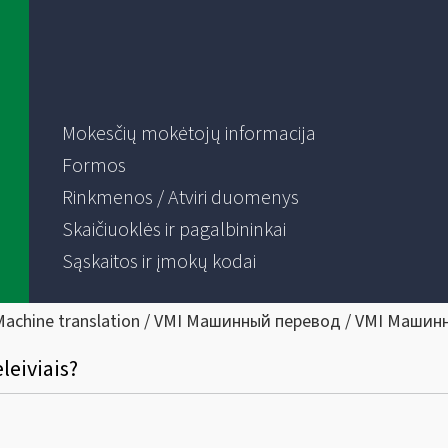
Mokesčių mokėtojų informacija
Formos
Rinkmenos / Atviri duomenys
Skaičiuoklės ir pagalbininkai
Sąskaitos ir įmokų kodai
Machine translation / VMI Машинный перевод / VMI Машин
leiviais?