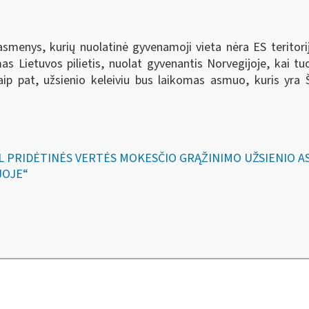
i asmenys, kurių nuolatinė gyvenamoji vieta nėra ES teritor
komas Lietuvos pilietis, nuolat gyvenantis Norvegijoje, kai t
aip pat, užsienio keleiviu bus laikomas asmuo, kuris yra Šia
DĖL PRIDĖTINĖS VERTĖS MOKESČIO GRĄŽINIMO UŽSIENIO
JOJE“