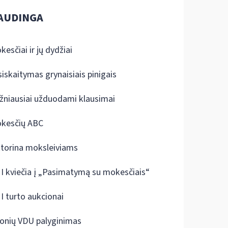
AUDINGA
kesčiai ir jų dydžiai
siskaitymas grynaisiais pinigais
žniausiai užduodami klausimai
kesčių ABC
ktorina moksleiviams
I kviečia į „Pasimatymą su mokesčiais“
I turto aukcionai
onių VDU palyginimas