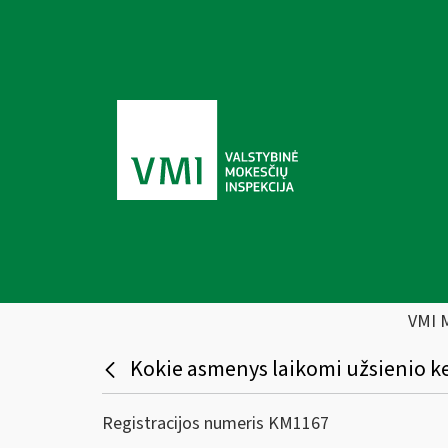
VMI 
Kokie asmenys laikomi užsienio ke
Registracijos numeris KM1167