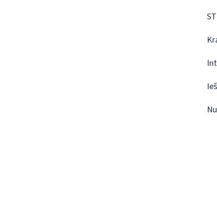
ST
Kr
In
Ie
Nu