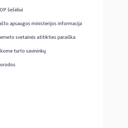
OP šešėliui
ašto apsaugos ministerijos informacija
terneto svetainės atitikties paraiška
škome turto savininkų
orodos