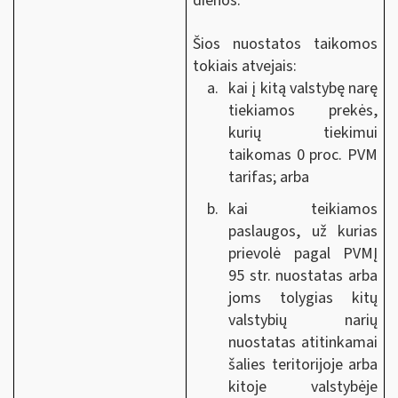
dienos.
Šios nuostatos taikomos
tokiais atvejais:
kai į kitą valstybę narę
tiekiamos prekės,
kurių tiekimui
taikomas 0 proc. PVM
tarifas; arba
kai teikiamos
paslaugos, už kurias
prievolė pagal PVMĮ
95 str. nuostatas arba
joms tolygias kitų
valstybių narių
nuostatas atitinkamai
šalies teritorijoje arba
kitoje valstybėje