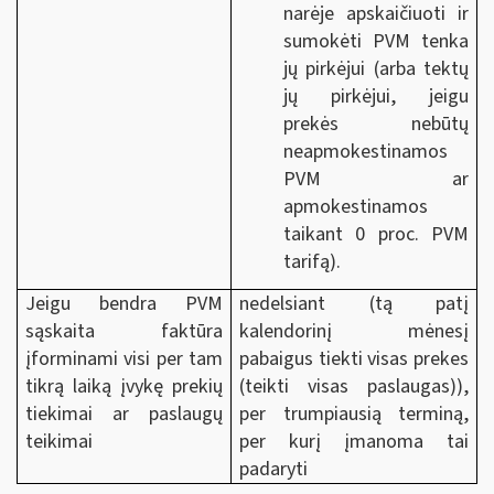
narėje apskaičiuoti ir
sumokėti PVM tenka
jų pirkėjui (arba tektų
jų pirkėjui, jeigu
prekės nebūtų
neapmokestinamos
PVM ar
apmokestinamos
taikant 0 proc. PVM
tarifą).
Jeigu bendra PVM
nedelsiant (tą patį
sąskaita faktūra
kalendorinį mėnesį
įforminami visi per tam
pabaigus tiekti visas prekes
tikrą laiką įvykę prekių
(teikti visas paslaugas)),
tiekimai ar paslaugų
per trumpiausią terminą,
teikimai
per kurį įmanoma tai
padaryti