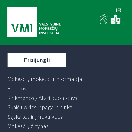
Prisijungti
Mokesčių mokėtojų informacija
Formos
Rinkmenos / Atviri duomenys
Skaičiuoklės ir pagalbininkai
Sąskaitos ir įmokų kodai
Mokesčių žinynas