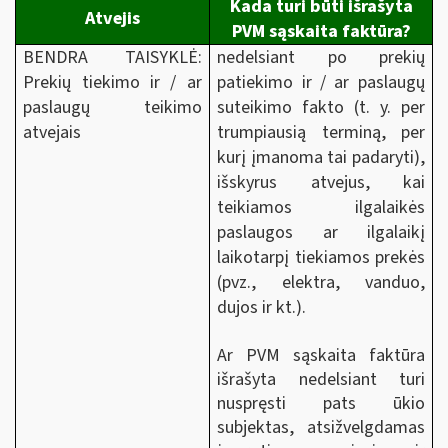
Kada turi būti išrašyta
Atvejis
PVM sąskaita faktūra?
BENDRA TAISYKLĖ:
nedelsiant po prekių
Prekių tiekimo ir / ar
patiekimo ir / ar paslaugų
paslaugų teikimo
suteikimo fakto (t. y. per
atvejais
trumpiausią terminą, per
kurį įmanoma tai padaryti),
išskyrus atvejus, kai
teikiamos ilgalaikės
paslaugos ar ilgalaikį
laikotarpį tiekiamos prekės
(pvz., elektra, vanduo,
dujos ir kt.).
Ar PVM sąskaita faktūra
išrašyta nedelsiant turi
nuspręsti pats ūkio
subjektas, atsižvelgdamas