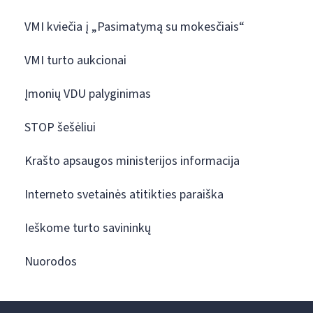
VMI kviečia į „Pasimatymą su mokesčiais“
VMI turto aukcionai
Įmonių VDU palyginimas
STOP šešėliui
Krašto apsaugos ministerijos informacija
Interneto svetainės atitikties paraiška
Ieškome turto savininkų
Nuorodos