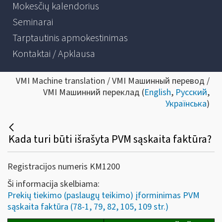
Mokesčių kalendorius
Seminarai
Tarptautinis apmokestinimas
Kontaktai / Apklausa
VMI Machine translation / VMI Машинный перевод /
VMI Машинний переклад (
English
,
Русский
,
Українська
)
Kada turi būti išrašyta PVM sąskaita faktūra?
Registracijos numeris KM1200
Ši informacija skelbiama:
Prekių tiekimo (paslaugų teikimo) įforminimas PVM
sąskaita faktūra (78-1, 79, 82, 105, 109 str.)