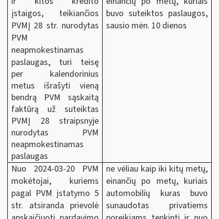
ir kitos kredito
einančių po metų, kuriais
įstaigos, teikiančios
buvo suteiktos paslaugos,
PVMĮ 28 str. nurodytas
sausio mėn. 10 dienos
PVM
neapmokestinamas
paslaugas,
turi teisę
per kalendorinius
metus išrašyti vieną
bendrą PVM sąskaitą
faktūrą už suteiktas
PVMĮ 28 straipsnyje
nurodytas PVM
neapmokestinamas
paslaugas
Nuo 2024-03-20 PVM
ne vėliau kaip iki kitų metų,
mokėtojai, kuriems
einančių po metų, kuriais
pagal PVM įstatymo 5
automobilių kuras buvo
str. atsiranda prievolė
sunaudotas privatiems
apskaičiuoti pardavimo
poreikiams tenkinti ir nuo