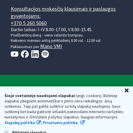
Konsultacijos mokesčių klausimais ir paslaugos
gyventojams:
+370 5 260 5060
Darbo laikas: I-IV 8.00-17.00, V 8.00-15.45.
Prieššventinę dieną - viena valanda trumpiau.
Kiekvieno mėnesio antrą penktadienį 8.00 val. - 12.00 val.
Mano VMI
Paklausimas per
Valstybinė mokesčių inspekcija prie Lietuvos
U
Respublikos finansų ministerijos
Šioje svetainėje naudojami slapukai
(angl. cookies). Būtinieji
slapukai įdiegiami automatiškai ir jiems nėra reikalingas Jūsų
Biudžetinė įstaiga. Juridinio asmens kodas — 188659752,
sutikimas. Taip pat galite sutikti ir su kitų slapukų naudojimu. Savo
adresas: Vasario 16-osios g. 14, 01107 Vilnius, Lietuva, el.paštas:
sutikimą bet kada galėsite atšaukti pakeisdami interneto naršyklės
vmi@vmi.lt
, E. pristatymo dėžutės adresas 188659752
nustatymus ir ištrindami įrašytus slapukus. Daugiau informacijos
Duomenys apie Valstybinę mokesčių inspekciją prie Lietuvos
Slapukų politika
;
Privatumo politika.
Respublikos finansų ministerijos kaupiami ir saugomi Juridinių
asmenų registre
Būtinieji slapukai