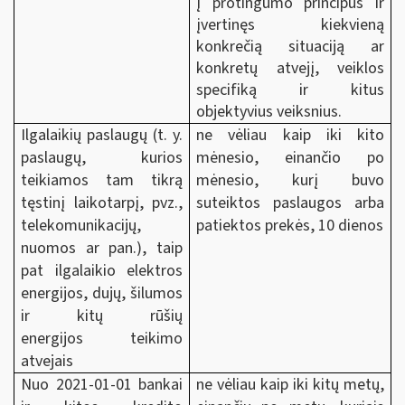
į protingumo principus ir
įvertinęs kiekvieną
konkrečią situaciją ar
konkretų atvejį, veiklos
specifiką ir kitus
objektyvius veiksnius.
Ilgalaikių paslaugų (t. y.
ne vėliau kaip iki kito
paslaugų, kurios
mėnesio, einančio po
teikiamos tam tikrą
mėnesio, kurį buvo
tęstinį laikotarpį, pvz.,
suteiktos paslaugos
arba
telekomunikacijų,
patiektos prekės
, 10 dienos
nuomos ar pan.), taip
pat ilgalaikio elektros
energijos, dujų, šilumos
ir kitų rūšių
energijos teikimo
atvejais
Nuo 2021-01-01 bankai
ne vėliau kaip iki kitų metų,