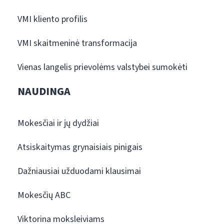
VMI kliento profilis
VMI skaitmeninė transformacija
Vienas langelis prievolėms valstybei sumokėti
NAUDINGA
Mokesčiai ir jų dydžiai
Atsiskaitymas grynaisiais pinigais
Dažniausiai užduodami klausimai
Mokesčių ABC
Viktorina moksleiviams