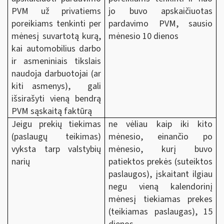
PVM už privatiems
jo buvo apskaičiuotas
poreikiams tenkinti per
pardavimo PVM, sausio
mėnesį suvartotą kurą,
mėnesio 10 dienos
kai automobilius darbo
ir asmeniniais tikslais
naudoja darbuotojai (ar
kiti asmenys), gali
išsirašyti vieną bendrą
PVM sąskaitą faktūrą
Jeigu prekių tiekimas
ne vėliau kaip iki kito
(paslaugų teikimas)
mėnesio, einančio po
vyksta tarp valstybių
mėnesio, kurį buvo
narių
patiektos prekės (suteiktos
paslaugos), įskaitant ilgiau
negu vieną kalendorinį
mėnesį tiekiamas prekes
(teikiamas paslaugas), 15