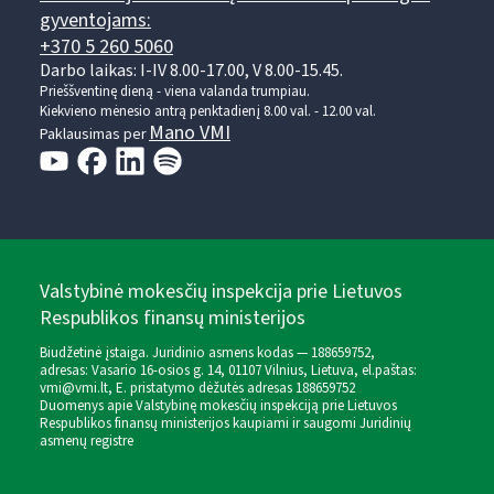
gyventojams:
+370 5 260 5060
Darbo laikas: I-IV 8.00-17.00, V 8.00-15.45.
Prieššventinę dieną - viena valanda trumpiau.
Kiekvieno mėnesio antrą penktadienį 8.00 val. - 12.00 val.
Mano VMI
Paklausimas per
Valstybinė mokesčių inspekcija prie Lietuvos
Respublikos finansų ministerijos
Biudžetinė įstaiga. Juridinio asmens kodas — 188659752,
adresas: Vasario 16-osios g. 14, 01107 Vilnius, Lietuva, el.paštas:
vmi@vmi.lt
, E. pristatymo dėžutės adresas 188659752
Duomenys apie Valstybinę mokesčių inspekciją prie Lietuvos
Respublikos finansų ministerijos kaupiami ir saugomi Juridinių
asmenų registre