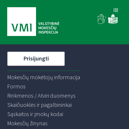
Prisijungti
Mokesčių mokėtojų informacija
Formos
Rinkmenos / Atviri duomenys
Skaičiuoklės ir pagalbininkai
Sąskaitos ir įmokų kodai
Mokesčių žinynas