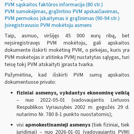
PVM sąskaitos faktūros informacija (80 str.)
PVM sumokėjimas, grąžintino PVM apskaičiavimas,
PVM permokos įskaitymas ir grąžinimas (90-94 str.)
Įsiregistravusio PVM mokėtoju asmens
Taip, asmuo, viršijęs 45 000 eurų ribą, bet
neįsiregistravęs PVM mokėtoju, gali apskaitos
dokumente išskirti mokėtiną PVM, o pirkėjas, kuris yra
PVM mokėtojas ir atitinka PVMĮ nustatytas sąlygas, turi
teisę tokį PVM atskaityti įprasta tvarka.
Pažymėtina, kad išskirti PVM sumą apskaitos
dokumentuose privalo:
fiziniai asmenys, vykdantys ekonominę veiklą
– nuo 2022-05-01 (vadovaujantis Lietuvos
Respublikos Vyriausybės 2002 m. gegužės 29 d.
nutarimo Nr. 780 8-1 punkto nuostatomis);
visi
apmokestinamieji asmenys
(tiek fiziniai, tiek
juridiniai) – nuo 2026-01-01 (vadovaujantis PVMĮ