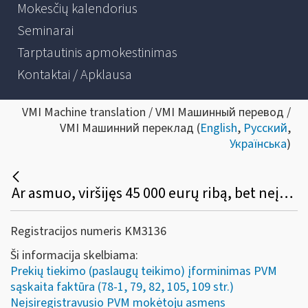
Mokesčių kalendorius
Seminarai
Tarptautinis apmokestinimas
Kontaktai / Apklausa
VMI Machine translation / VMI Машинный перевод /
VMI Машинний переклад (
English
,
Русский
,
Українська
)
Ar asmuo, viršijęs 45 000 eurų ribą, bet neįsiregistravęs PVM mokėtoju, gali (privalo) apskaitos dokumente išskirti PVM, o pirkėjas turi teisę tokį PVM atskaityti įprasta tvarka?
Registracijos numeris KM3136
Ši informacija skelbiama:
Prekių tiekimo (paslaugų teikimo) įforminimas PVM
sąskaita faktūra (78-1, 79, 82, 105, 109 str.)
Neįsiregistravusio PVM mokėtoju asmens