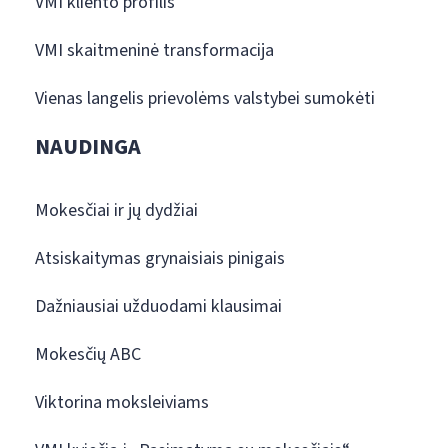
VMI kliento profilis
VMI skaitmeninė transformacija
Vienas langelis prievolėms valstybei sumokėti
NAUDINGA
Mokesčiai ir jų dydžiai
Atsiskaitymas grynaisiais pinigais
Dažniausiai užduodami klausimai
Mokesčių ABC
Viktorina moksleiviams