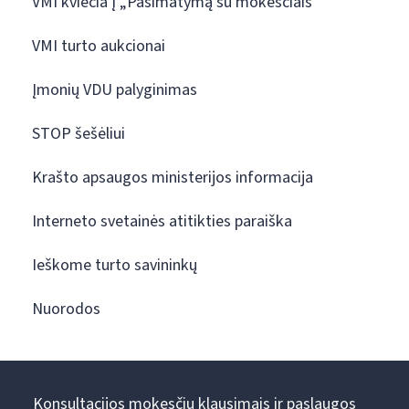
VMI kviečia į „Pasimatymą su mokesčiais“
VMI turto aukcionai
Įmonių VDU palyginimas
STOP šešėliui
Krašto apsaugos ministerijos informacija
Interneto svetainės atitikties paraiška
Ieškome turto savininkų
Nuorodos
Konsultacijos mokesčių klausimais ir paslaugos