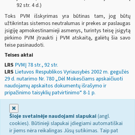
92 str. 4 d.)
Toks PVM išskyrimas yra būtinas tam, jog būtų
užtikrintas sistemos neutralumas ir prekes ar paslaugas
įsigiję apmokestinamieji asmenys, turintys teisę įsigytą
pirkimo PVM įtraukti į PVM atskaitą, galėtų šia savo
teise pasinaudoti.
Teises aktai
LRS
PVMĮ 78 str., 92 str.
LRS
Lietuvos Respublikos Vyriausybės 2002 m. gegužės
29 d. nutarimo Nr. 780 „Dėl Mokesčiams apskaičiuoti
naudojamų apskaitos dokumentų išrašymo ir
pripažinimo taisyklių patvirtinimo“ 8-1 p.
Uždaryti
Šioje svetainėje naudojami slapukai
(angl.
cookies). Būtinieji slapukai įdiegiami automatiškai
ir jiems nėra reikalingas Jūsų sutikimas. Taip pat