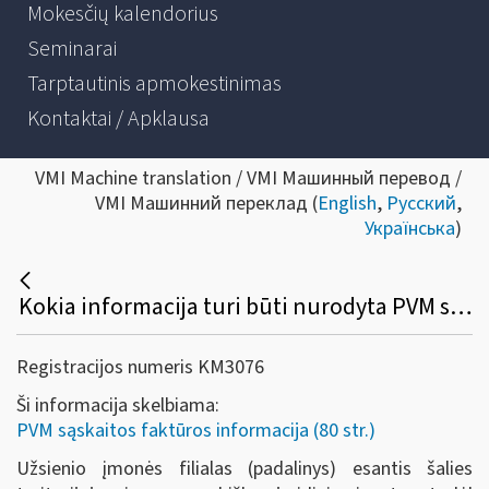
Mokesčių kalendorius
Seminarai
Tarptautinis apmokestinimas
Kontaktai / Apklausa
VMI Machine translation / VMI Машинный перевод /
VMI Машинний переклад (
English
,
Русский
,
Українська
)
Kokia informacija turi būti nurodyta PVM sąskaitoje faktūroje, išrašytoje užsienio įmonei, veikiančiai per Lietuvoje įkurtą filialą (padalinį)?
Registracijos numeris KM3076
Ši informacija skelbiama:
PVM sąskaitos faktūros informacija (80 str.)
Užsienio įmonės filialas (padalinys) esantis šalies