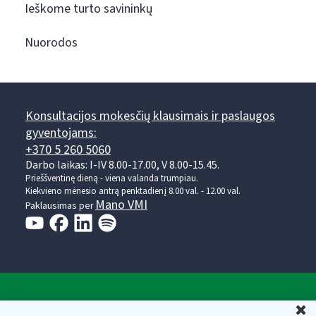
Ieškome turto savininkų
Nuorodos
Konsultacijos mokesčių klausimais ir paslaugos
gyventojams:
+370 5 260 5060
Darbo laikas: I-IV 8.00-17.00, V 8.00-15.45.
Prieššventinę dieną - viena valanda trumpiau.
Kiekvieno mėnesio antrą penktadienį 8.00 val. - 12.00 val.
Mano VMI
Paklausimas per
Valstybinė mokesčių inspekcija prie Lietuvos
U