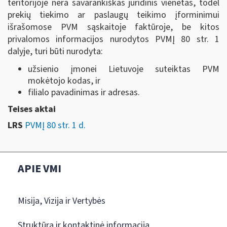
teritorijoje nėra savarankiškas juridinis vienetas, todėl
prekių tiekimo ar paslaugų teikimo įforminimui
išrašomose PVM sąskaitoje faktūroje, be kitos
privalomos informacijos nurodytos PVMĮ 80 str. 1
dalyje, turi būti nurodyta:
užsienio įmonei Lietuvoje suteiktas PVM
mokėtojo kodas, ir
filialo pavadinimas ir adresas.
Teises aktai
LRS
PVMĮ 80 str. 1 d.
APIE VMI
Misija, Vizija ir Vertybės
Struktūra ir kontaktinė informacija