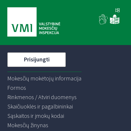
Prisijungti
Mokesčių mokėtojų informacija
Formos
Rinkmenos / Atviri duomenys
Skaičiuoklės ir pagalbininkai
Sąskaitos ir įmokų kodai
Mokesčių žinynas