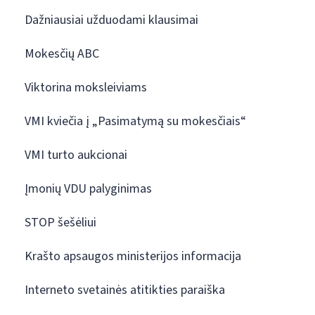
Dažniausiai užduodami klausimai
Mokesčių ABC
Viktorina moksleiviams
VMI kviečia į „Pasimatymą su mokesčiais“
VMI turto aukcionai
Įmonių VDU palyginimas
STOP šešėliui
Krašto apsaugos ministerijos informacija
Interneto svetainės atitikties paraiška