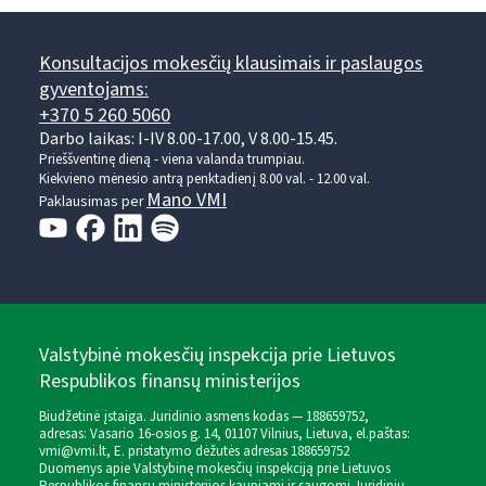
Konsultacijos mokesčių klausimais ir paslaugos
gyventojams:
+370 5 260 5060
Darbo laikas: I-IV 8.00-17.00, V 8.00-15.45.
Prieššventinę dieną - viena valanda trumpiau.
Kiekvieno mėnesio antrą penktadienį 8.00 val. - 12.00 val.
Mano VMI
Paklausimas per
Valstybinė mokesčių inspekcija prie Lietuvos
Respublikos finansų ministerijos
Biudžetinė įstaiga. Juridinio asmens kodas — 188659752,
adresas: Vasario 16-osios g. 14, 01107 Vilnius, Lietuva, el.paštas:
vmi@vmi.lt
, E. pristatymo dėžutės adresas 188659752
Duomenys apie Valstybinę mokesčių inspekciją prie Lietuvos
Respublikos finansų ministerijos kaupiami ir saugomi Juridinių