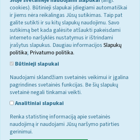
Šioje svetainėje naudojami slapukai
(angl.
cookies). Būtinieji slapukai įdiegiami automatiškai
ir jiems nėra reikalingas Jūsų sutikimas. Taip pat
galite sutikti ir su kitų slapukų naudojimu. Savo
sutikimą bet kada galėsite atšaukti pakeisdami
interneto naršyklės nustatymus ir ištrindami
įrašytus slapukus. Daugiau informacijos
Slapukų
politika
;
Privatumo politika.
Būtinieji slapukai
Naudojami sklandžiam svetainės veikimui ir įgalina
pagrindines svetainės funkcijas. Be šių slapukų
svetainė negali tinkamai veikti.
Analitiniai slapukai
Renka statistinę informaciją apie svetainės
naudojimą ir naudojami Jūsų naršymo patirties
gerinimui.