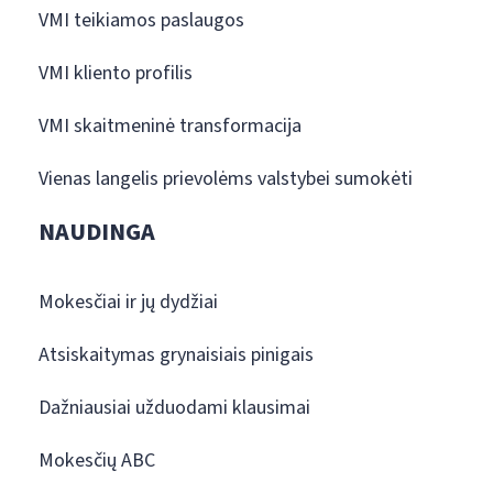
VMI teikiamos paslaugos
VMI kliento profilis
VMI skaitmeninė transformacija
Vienas langelis prievolėms valstybei sumokėti
NAUDINGA
Mokesčiai ir jų dydžiai
Atsiskaitymas grynaisiais pinigais
Dažniausiai užduodami klausimai
Mokesčių ABC