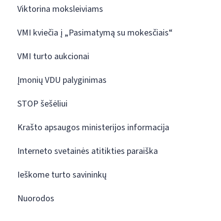
Viktorina moksleiviams
VMI kviečia į „Pasimatymą su mokesčiais“
VMI turto aukcionai
Įmonių VDU palyginimas
STOP šešėliui
Krašto apsaugos ministerijos informacija
Interneto svetainės atitikties paraiška
Ieškome turto savininkų
Nuorodos