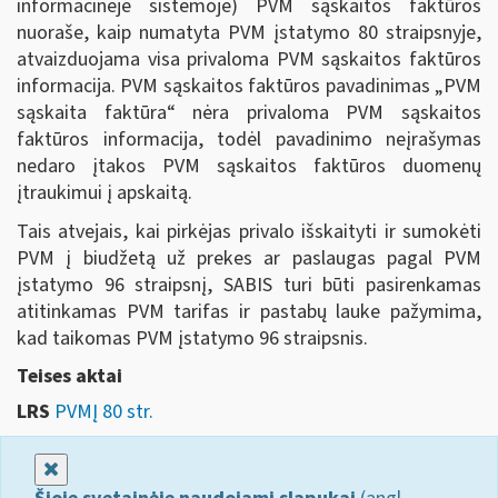
informacinėje sistemoje) PVM sąskaitos faktūros
nuoraše, kaip numatyta PVM įstatymo 80 straipsnyje,
atvaizduojama visa privaloma PVM sąskaitos faktūros
informacija. PVM sąskaitos faktūros pavadinimas „PVM
sąskaita faktūra“ nėra privaloma PVM sąskaitos
faktūros informacija, todėl pavadinimo neįrašymas
nedaro įtakos PVM sąskaitos faktūros duomenų
įtraukimui į apskaitą.
Tais atvejais, kai pirkėjas privalo išskaityti ir sumokėti
PVM į biudžetą už prekes ar paslaugas pagal PVM
įstatymo 96 straipsnį, SABIS turi būti pasirenkamas
atitinkamas PVM tarifas ir pastabų lauke pažymima,
kad taikomas PVM įstatymo 96 straipsnis.
Teises aktai
LRS
PVMĮ 80 str.
Uždaryti