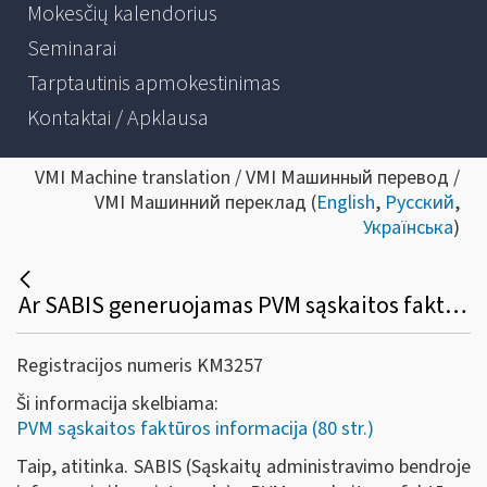
Mokesčių kalendorius
Seminarai
Tarptautinis apmokestinimas
Kontaktai / Apklausa
VMI Machine translation / VMI Машинный перевод /
VMI Машинний переклад (
English
,
Русский
,
Українська
)
Ar SABIS generuojamas PVM sąskaitos faktūros duomenų nuorašas atitinka PVM įstatyme nustatytus PVM sąskaitai faktūrai keliamus reikalavimus?
Registracijos numeris KM3257
Ši informacija skelbiama:
PVM sąskaitos faktūros informacija (80 str.)
Taip, atitinka. SABIS (Sąskaitų administravimo bendroje