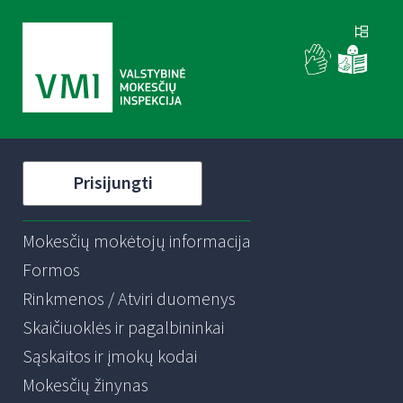
Prisijungti
Mokesčių mokėtojų informacija
Formos
Rinkmenos / Atviri duomenys
Skaičiuoklės ir pagalbininkai
Sąskaitos ir įmokų kodai
Mokesčių žinynas