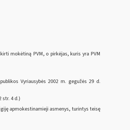
kirti mokėtiną PVM, o pirkėjas, kuris yra PVM
publikos Vyriausybės 2002 m. gegužės 29 d.
 str. 4 d.)
igiję apmokestinamieji asmenys, turintys teisę