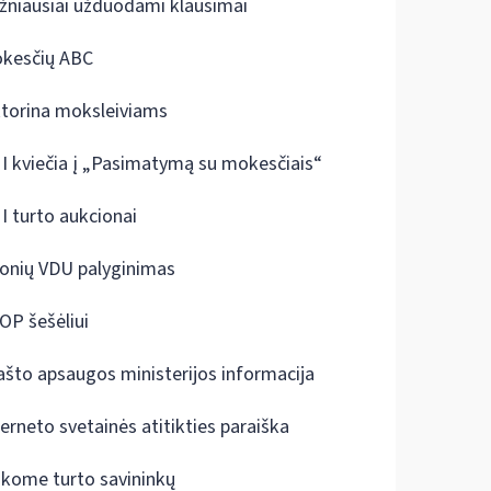
žniausiai užduodami klausimai
kesčių ABC
ktorina moksleiviams
I kviečia į „Pasimatymą su mokesčiais“
I turto aukcionai
onių VDU palyginimas
OP šešėliui
ašto apsaugos ministerijos informacija
terneto svetainės atitikties paraiška
škome turto savininkų