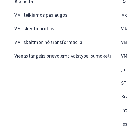
Klaipėda
Da
VMI teikiamos paslaugos
Mo
VMI kliento profilis
Vi
VMI skaitmeninė transformacija
VM
Vienas langelis prievolėms valstybei sumokėti
VM
Įm
ST
Kr
In
Ie