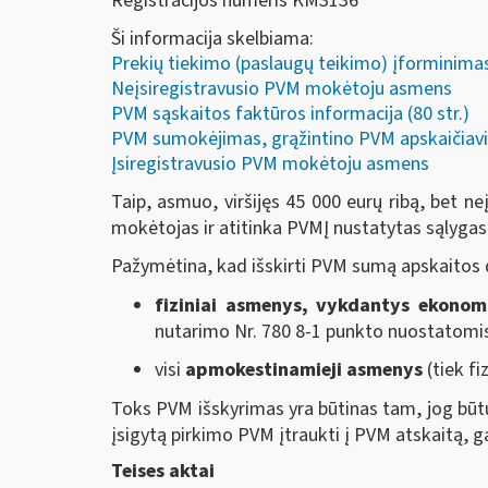
Registracijos numeris KM3136
Ši informacija skelbiama:
Prekių tiekimo (paslaugų teikimo) įforminimas 
Neįsiregistravusio PVM mokėtoju asmens
PVM sąskaitos faktūros informacija (80 str.)
PVM sumokėjimas, grąžintino PVM apskaičiavi
Įsiregistravusio PVM mokėtoju asmens
Taip, asmuo, viršijęs 45 000 eurų ribą, bet 
mokėtojas ir atitinka PVMĮ nustatytas sąlygas, 
Pažymėtina, kad išskirti PVM sumą apskaitos
fiziniai asmenys, vykdantys ekonom
nutarimo Nr. 780 8-1 punkto nuostatomis
visi
apmokestinamieji asmenys
(tiek fi
Toks PVM išskyrimas yra būtinas tam, jog būtų
įsigytą pirkimo PVM įtraukti į PVM atskaitą, ga
Teises aktai