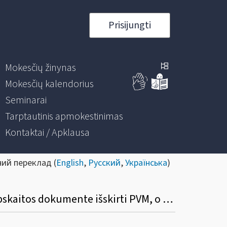
Prisijungti
Mokesčių žinynas
Mokesčių kalendorius
Seminarai
Tarptautinis apmokestinimas
Kontaktai / Apklausa
ний переклад (
English
,
Русский
,
Українська
)
Ar asmuo, viršijęs 45 000 eurų ribą, bet neįsiregistravęs PVM mokėtoju, gali (privalo) apskaitos dokumente išskirti PVM, o pirkėjas turi teisę tokį PVM atskaityti įprasta tvarka?