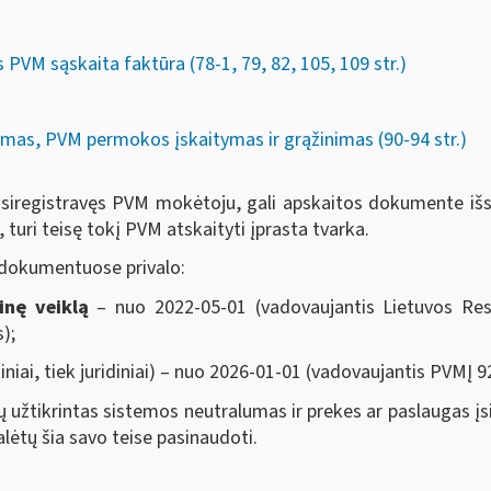
PVM sąskaita faktūra (78-1, 79, 82, 105, 109 str.)
mas, PVM permokos įskaitymas ir grąžinimas (90-94 str.)
neįsiregistravęs PVM mokėtoju, gali apskaitos dokumente išs
turi teisę tokį PVM atskaityti įprasta tvarka.
 dokumentuose privalo:
inę veiklą
– nuo 2022-05-01 (vadovaujantis Lietuvos Res
);
ziniai, tiek juridiniai) – nuo 2026-01-01 (vadovaujantis PVMĮ 92
 užtikrintas sistemos neutralumas ir prekes ar paslaugas įs
lėtų šia savo teise pasinaudoti.