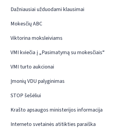
Dažniausiai užduodami klausimai
Mokesčių ABC
Viktorina moksleiviams
VMI kviečia į „Pasimatymą su mokesčiais“
VMI turto aukcionai
Įmonių VDU palyginimas
STOP šešėliui
Krašto apsaugos ministerijos informacija
Interneto svetainės atitikties paraiška