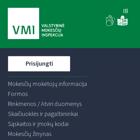
Prisijungti
Mokesčių mokėtojų informacija
Formos
Rinkmenos / Atviri duomenys
Skaičiuoklės ir pagalbininkai
Sąskaitos ir įmokų kodai
Mokesčių žinynas