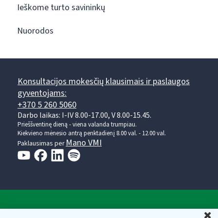
Ieškome turto savininkų
Nuorodos
Konsultacijos mokesčių klausimais ir paslaugos
gyventojams:
+370 5 260 5060
Darbo laikas: I-IV 8.00-17.00, V 8.00-15.45.
Prieššventinę dieną - viena valanda trumpiau.
Kiekvieno mėnesio antrą penktadienį 8.00 val. - 12.00 val.
Mano VMI
Paklausimas per
Valstybinė mokesčių inspekcija prie Lietuvos
U