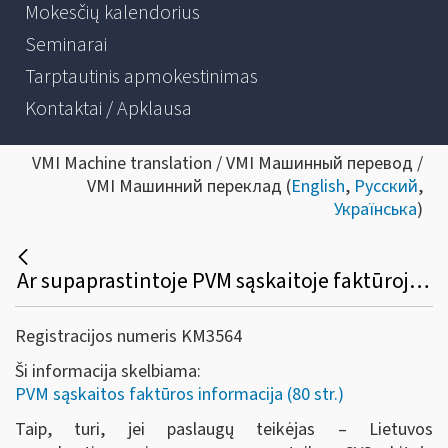
Mokesčių kalendorius
Seminarai
Tarptautinis apmokestinimas
Kontaktai / Apklausa
VMI Machine translation / VMI Машинный перевод /
VMI Машинний переклад (
English
,
Русский
,
Українська
)
Ar supaprastintoje PVM sąskaitoje faktūroje turi būti nurodyta „atvirkštinis apmokestinimas“, jei paslaugas į kitas ES valstybes teikia PVM mokėtojas, taikantis SVS Lietuvoje?
Registracijos numeris KM3564
Ši informacija skelbiama:
PVM sąskaitos faktūros informacija (80 str.)
Taip, turi, jei paslaugų teikėjas – Lietuvos