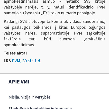
apmokestinamasis asmuo – netaiko SVS kitoje
valstybėje narėje, t. y. neturi identifikacinio PVM
numerio su žymeniu „EX“ tokio numerio pabaigoje.
Kadangi SVS Lietuvoje taikoma tik vidaus sandoriams,
kai paslaugos teikiamos į kitas Europos Sąjungos
valstybes nares, supaprastintoje PVM sąskaitoje
faktūroje turi būti nuoroda „atvirkštinis
apmokestinimas.
Teises aktai
LRS
PVMĮ 80 str. 1 d.
APIE VMI
Misija, Vizija ir Vertybės
Struktūra ir kontaktinė informacija