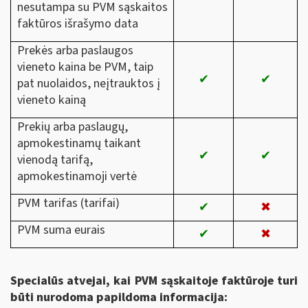
nesutampa su PVM sąskaitos
faktūros išrašymo data
Prekės arba paslaugos
vieneto kaina be PVM, taip
✔
✔
pat nuolaidos, neįtrauktos į
vieneto kainą
Prekių arba paslaugų,
apmokestinamų taikant
✔
✔
vienodą tarifą,
apmokestinamoji vertė
PVM tarifas (tarifai)
✔
✖
PVM suma eurais
✔
✖
Specialūs atvejai, kai PVM sąskaitoje faktūroje turi
būti nurodoma papildoma informacija: