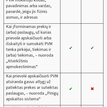
PVM mokėtojo kodas,
pavadinimas arba vardas,
pavardė, jeigu jis fizinis
asmuo, ir adresas
Kai įforminamas prekių ir
(arba) paslaugų, už kurias
prievolė apskaičiuoti arba
išskaityti ir sumokėti PVM
✔
✔
tenka pirkėjui, tiekimas ir
(arba) teikimas, – nuoroda
„Atvirkštinis
apmokestinimas“
Kai prievolė apskaičiuoti PVM
atsiranda gavus atlygį už
patiektas prekes ar suteiktas
✔
✖
paslaugas, – nuoroda „Pinigų
apskaitos sistema“