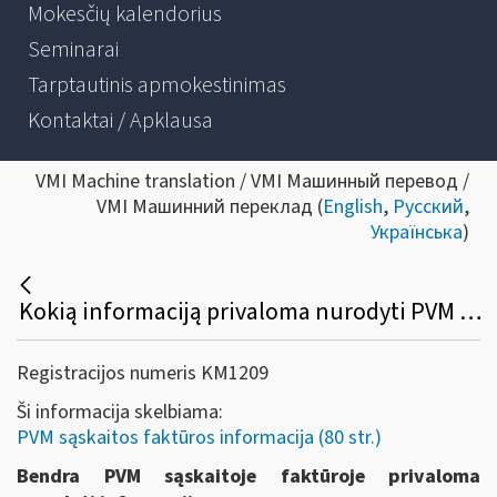
Mokesčių kalendorius
Seminarai
Tarptautinis apmokestinimas
Kontaktai / Apklausa
VMI Machine translation / VMI Машинный перевод /
VMI Машинний переклад (
English
,
Русский
,
Українська
)
Kokią informaciją privaloma nurodyti PVM sąskaitoje faktūroje?
Registracijos numeris KM1209
Ši informacija skelbiama:
PVM sąskaitos faktūros informacija (80 str.)
Bendra PVM sąskaitoje faktūroje privaloma