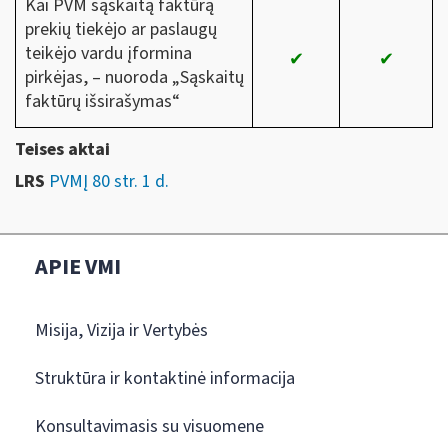
Kai PVM sąskaitą faktūrą
prekių tiekėjo ar paslaugų
teikėjo vardu įformina
✔
✔
pirkėjas, – nuoroda „Sąskaitų
faktūrų išsirašymas“
Teises aktai
LRS
PVMĮ 80 str. 1 d.
APIE VMI
Misija, Vizija ir Vertybės
Struktūra ir kontaktinė informacija
Konsultavimasis su visuomene