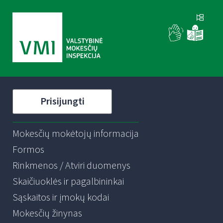
Prisijungti
Mokesčių mokėtojų informacija
Formos
Rinkmenos / Atviri duomenys
Skaičiuoklės ir pagalbininkai
Sąskaitos ir įmokų kodai
Mokesčių žinynas