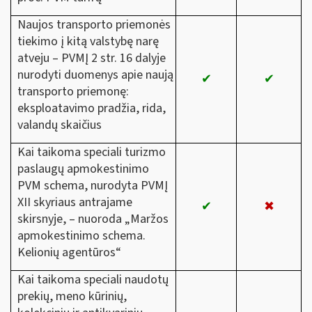
Naujos transporto priemonės
tiekimo į kitą valstybę narę
atveju – PVMĮ 2 str. 16 dalyje
nurodyti duomenys apie naują
✔
✔
transporto priemonę:
eksploatavimo pradžia, rida,
valandų skaičius
Kai taikoma speciali turizmo
paslaugų apmokestinimo
PVM schema, nurodyta PVMĮ
XII skyriaus antrajame
✔
✖
skirsnyje, – nuoroda „Maržos
apmokestinimo schema.
Kelionių agentūros“
Kai taikoma speciali naudotų
prekių, meno kūrinių,