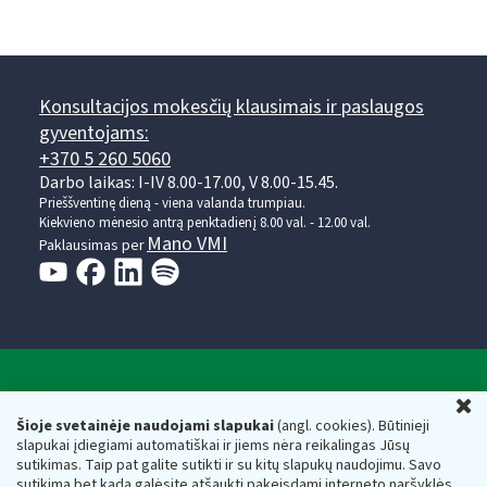
Konsultacijos mokesčių klausimais ir paslaugos
gyventojams:
+370 5 260 5060
Darbo laikas: I-IV 8.00-17.00, V 8.00-15.45.
Prieššventinę dieną - viena valanda trumpiau.
Kiekvieno mėnesio antrą penktadienį 8.00 val. - 12.00 val.
Mano VMI
Paklausimas per
Valstybinė mokesčių inspekcija prie Lietuvos
U
Respublikos finansų ministerijos
Šioje svetainėje naudojami slapukai
(angl. cookies). Būtinieji
slapukai įdiegiami automatiškai ir jiems nėra reikalingas Jūsų
Biudžetinė įstaiga. Juridinio asmens kodas — 188659752,
sutikimas. Taip pat galite sutikti ir su kitų slapukų naudojimu. Savo
adresas: Vasario 16-osios g. 14, 01107 Vilnius, Lietuva, el.paštas:
sutikimą bet kada galėsite atšaukti pakeisdami interneto naršyklės