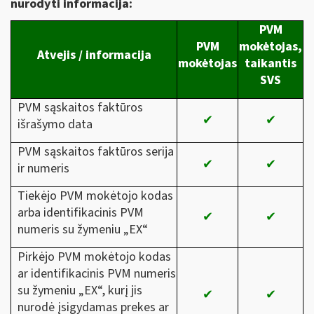
nurodyti informacija:
PVM
PVM
mokėtojas,
Atvejis / informacija
mokėtojas
taikantis
SVS
PVM sąskaitos faktūros
✔
✔
išrašymo data
PVM sąskaitos faktūros serija
✔
✔
ir numeris
Tiekėjo PVM mokėtojo kodas
arba identifikacinis PVM
✔
✔
numeris su žymeniu „EX“
Pirkėjo PVM mokėtojo kodas
ar identifikacinis PVM numeris
su žymeniu „EX“, kurį jis
✔
✔
nurodė įsigydamas prekes ar