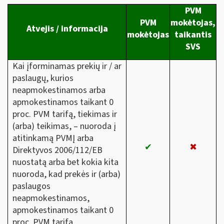
PVM
PVM
mokėtojas,
Atvejis / informacija
mokėtojas
taikantis
SVS
Kai įforminamas prekių ir / ar
paslaugų, kurios
neapmokestinamos arba
apmokestinamos taikant 0
proc. PVM tarifą, tiekimas ir
(arba) teikimas, – nuoroda į
atitinkamą PVMĮ arba
✔
✖
Direktyvos 2006/112/EB
nuostatą arba bet kokia kita
nuoroda, kad prekės ir (arba)
paslaugos
neapmokestinamos,
apmokestinamos taikant 0
proc. PVM tarifą