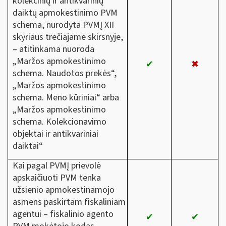
kolekcinių ir antikvarinių
daiktų apmokestinimo PVM
schema, nurodyta PVMĮ XII
skyriaus trečiajame skirsnyje,
– atitinkama nuoroda
„Maržos apmokestinimo
✔
✖
schema. Naudotos prekės“,
„Maržos apmokestinimo
schema. Meno kūriniai“ arba
„Maržos apmokestinimo
schema. Kolekcionavimo
objektai ir antikvariniai
daiktai“
Kai pagal PVMĮ prievolė
apskaičiuoti PVM tenka
užsienio apmokestinamojo
asmens paskirtam fiskaliniam
agentui – fiskalinio agento
✔
✔