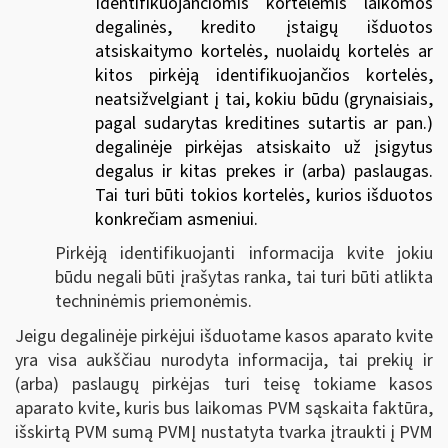
I
dentifikuojančiomis kortelėmis laikomos
degalinės, kredito įstaigų išduotos
atsiskaitymo kortelės, nuolaidų kortelės ar
kitos pirkėją identifikuojančios kortelės,
neatsižvelgiant į tai, kokiu būdu (grynaisiais,
pagal sudarytas kreditines sutartis ar pan.)
degalinėje pirkėjas atsiskaito už įsigytus
degalus ir kitas prekes ir (arba) paslaugas.
Tai turi būti tokios kortelės, kurios išduotos
konkrečiam asmeniui.
Pirkėją identifikuojanti informacija kvite jokiu
būdu negali būti įrašytas ranka, tai turi būti atlikta
techninėmis priemonėmis.
Jeigu degalinėje pirkėjui išduotame kasos aparato kvite
yra visa aukščiau nurodyta informacija, tai prekių ir
(arba) paslaugų pirkėjas turi teisę tokiame kasos
aparato kvite, kuris bus laikomas PVM sąskaita faktūra,
išskirtą PVM sumą PVMĮ nustatyta tvarka įtraukti į PVM