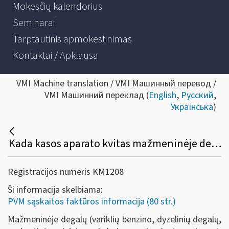
Mokesčių kalendorius
Seminarai
Tarptautinis apmokestinimas
Kontaktai / Apklausa
VMI Machine translation / VMI Машинный перевод /
VMI Машинний переклад (
English
,
Русский
,
Українська
)
Kada kasos aparato kvitas mažmeninėje degalų prekyboje pripažįstamas PVM sąskaita faktūra?
Registracijos numeris KM1208
Ši informacija skelbiama:
PVM sąskaitos faktūros informacija (80 str.)
Mažmeninėje degalų (variklių benzino, dyzelinių degalų,