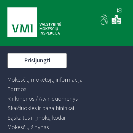
Prisijungti
Mokesčių mokėtojų informacija
Formos
Rinkmenos / Atviri duomenys
Skaičiuoklės ir pagalbininkai
Sąskaitos ir įmokų kodai
Mokesčių žinynas