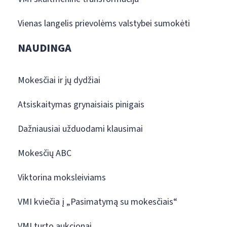
Vienas langelis prievolėms valstybei sumokėti
NAUDINGA
Mokesčiai ir jų dydžiai
Atsiskaitymas grynaisiais pinigais
Dažniausiai užduodami klausimai
Mokesčių ABC
Viktorina moksleiviams
VMI kviečia į „Pasimatymą su mokesčiais“
VMI turto aukcionai