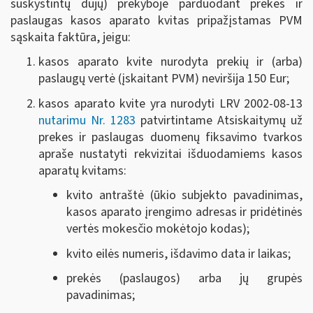
suskystintų dujų) prekyboje parduodant prekes ir
paslaugas kasos aparato kvitas pripažįstamas PVM
sąskaita faktūra, jeigu:
kasos aparato kvite nurodyta prekių ir (arba)
paslaugų vertė (įskaitant PVM) neviršija 150 Eur;
kasos aparato kvite yra nurodyti LRV 2002-08-13
nutarimu Nr. 1283
patvirtintame
Atsiskaitymų už
prekes ir paslaugas duomenų fiksavimo tvarkos
apraše
nustatyti rekvizitai išduodamiems kasos
aparatų kvitams:
kvito antraštė (ūkio subjekto pavadinimas,
kasos aparato įrengimo adresas ir pridėtinės
vertės mokesčio mokėtojo kodas);
kvito eilės numeris, išdavimo data ir laikas;
prekės (paslaugos) arba jų grupės
pavadinimas;