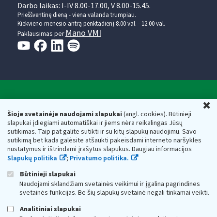
Darbo laikas: I-IV 8.00-17.00, V 8.00-15.45.
Prieššventinę dieną - viena valanda trumpiau.
Kiekvieno mėnesio antrą penktadienį 8.00 val. - 12.00 val.
Mano VMI
Paklausimas per
Valstybinė mokesčių inspekcija prie Lietuvos
U
Respublikos finansų ministerijos
Šioje svetainėje naudojami slapukai
(angl. cookies). Būtinieji
slapukai įdiegiami automatiškai ir jiems nėra reikalingas Jūsų
Biudžetinė įstaiga. Juridinio asmens kodas — 188659752,
sutikimas. Taip pat galite sutikti ir su kitų slapukų naudojimu. Savo
adresas: Vasario 16-osios g. 14, 01107 Vilnius, Lietuva, el.paštas:
sutikimą bet kada galėsite atšaukti pakeisdami interneto naršyklės
vmi@vmi.lt
, E. pristatymo dėžutės adresas 188659752
nustatymus ir ištrindami įrašytus slapukus. Daugiau informacijos
Duomenys apie Valstybinę mokesčių inspekciją prie Lietuvos
Slapukų politika
;
Privatumo politika.
Respublikos finansų ministerijos kaupiami ir saugomi Juridinių
asmenų registre
Būtinieji slapukai
Naudojami sklandžiam svetainės veikimui ir įgalina pagrindines
svetainės funkcijas. Be šių slapukų svetainė negali tinkamai veikti.
Analitiniai slapukai