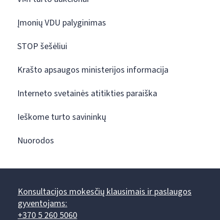
Įmonių VDU palyginimas
STOP šešėliui
Krašto apsaugos ministerijos informacija
Interneto svetainės atitikties paraiška
Ieškome turto savininkų
Nuorodos
Konsultacijos mokesčių klausimais ir paslaugos
gyventojams:
+370 5 260 5060