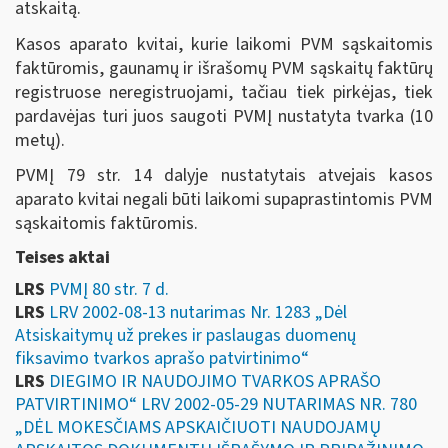
atskaitą.
Kasos aparato kvitai, kurie laikomi PVM sąskaitomis
faktūromis, gaunamų ir išrašomų PVM sąskaitų faktūrų
registruose neregistruojami, tačiau tiek pirkėjas, tiek
pardavėjas turi juos saugoti PVMĮ nustatyta tvarka (10
metų).
PVMĮ 79 str. 14 dalyje nustatytais atvejais kasos
aparato kvitai negali būti laikomi
supaprastintomis PVM
sąskaitomis faktūromis.
Teises aktai
LRS
PVMĮ 80 str. 7 d.
LRS
LRV 2002-08-13 nutarimas Nr. 1283 „Dėl
Atsiskaitymų už prekes ir paslaugas duomenų
fiksavimo tvarkos aprašo patvirtinimo“
LRS
DIEGIMO IR NAUDOJIMO TVARKOS APRAŠO
PATVIRTINIMO“ LRV 2002-05-29 NUTARIMAS NR. 780
„DĖL MOKESČIAMS APSKAIČIUOTI NAUDOJAMŲ