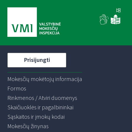
Prisijungti
Mokesčių mokėtojų informacija
Formos
Rinkmenos / Atviri duomenys
Skaičiuoklės ir pagalbininkai
Sąskaitos ir įmokų kodai
Mokesčių žinynas