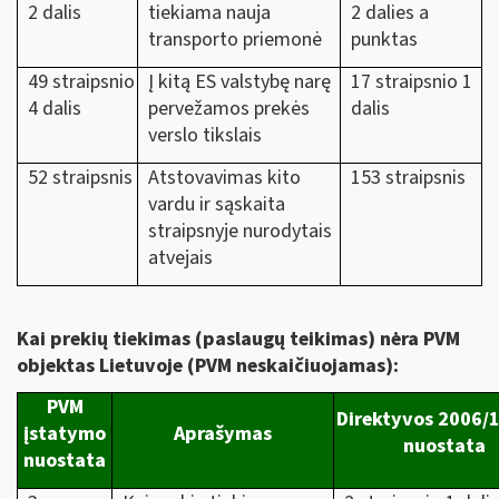
2 dalis
tiekiama nauja
2 dalies a
transporto priemonė
punktas
49 straipsnio
Į kitą ES valstybę narę
17 straipsnio 1
4 dalis
pervežamos prekės
dalis
verslo tikslais
52 straipsnis
Atstovavimas kito
153 straipsnis
vardu ir sąskaita
straipsnyje nurodytais
atvejais
Kai prekių tiekimas (paslaugų teikimas)
nėra PVM
objektas Lietuvoje (PVM neskaičiuojamas):
PVM
Direktyvos 2006/
įstatymo
Aprašymas
nuostata
nuostata