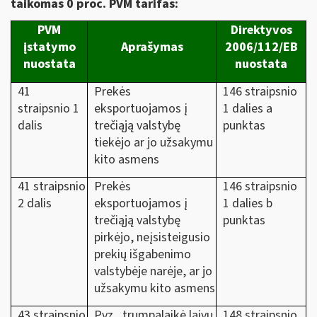
taikomas
0 proc. PVM tarifas
:
PVM
Direktyvos
įstatymo
Aprašymas
2006/112/EB
nuostata
nuostata
41
Prekės
146 straipsnio
straipsnio 1
eksportuojamos į
1 dalies a
dalis
trečiąją valstybę
punktas
tiekėjo ar jo užsakymu
kito asmens
41 straipsnio
Prekės
146 straipsnio
2 dalis
eksportuojamos į
1 dalies b
trečiąją valstybę
punktas
pirkėjo, neįsisteigusio
prekių išgabenimo
valstybėje narėje, ar jo
užsakymu kito asmens
43 straipsnio
Pvz., trumpalaikė laivų
148 straipsnio