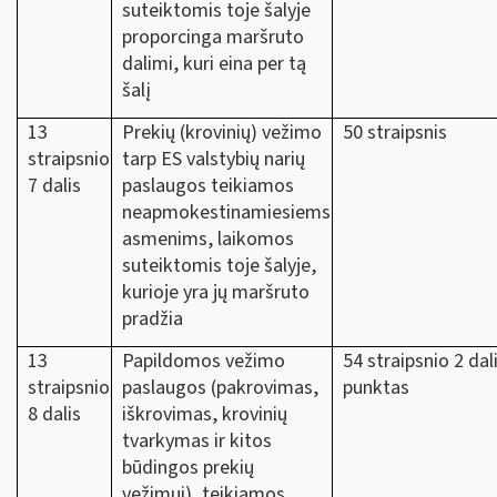
suteiktomis toje šalyje
proporcinga maršruto
dalimi, kuri eina per tą
šalį
13
Prekių (krovinių) vežimo
50 straipsnis
straipsnio
tarp ES valstybių narių
7 dalis
paslaugos teikiamos
neapmokestinamiesiems
asmenims, laikomos
suteiktomis toje šalyje,
kurioje yra jų maršruto
pradžia
13
Papildomos vežimo
54 straipsnio 2 dal
straipsnio
paslaugos (pakrovimas,
punktas
8 dalis
iškrovimas, krovinių
tvarkymas ir kitos
būdingos prekių
vežimui), teikiamos