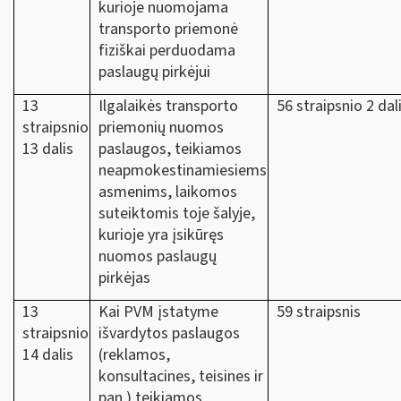
kurioje nuomojama
transporto priemonė
fiziškai perduodama
paslaugų pirkėjui
13
Ilgalaikės transporto
56 straipsnio 2 dal
straipsnio
priemonių nuomos
13 dalis
paslaugos, teikiamos
neapmokestinamiesiems
asmenims, laikomos
suteiktomis toje šalyje,
kurioje yra įsikūręs
nuomos paslaugų
pirkėjas
13
Kai PVM įstatyme
59 straipsnis
straipsnio
išvardytos paslaugos
14 dalis
(reklamos,
konsultacines, teisines ir
pan.) teikiamos