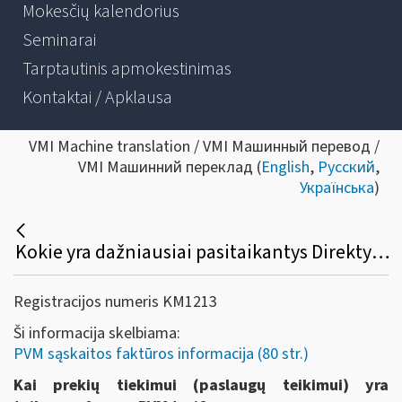
Mokesčių kalendorius
Seminarai
Tarptautinis apmokestinimas
Kontaktai / Apklausa
VMI Machine translation / VMI Машинный перевод /
VMI Машинний переклад (
English
,
Русский
,
Українська
)
Kokie yra dažniausiai pasitaikantys Direktyvos 2006/112/EB straipsniai, kurie galėtų būti nurodomi PVM sąskaitoje faktūroje?
Registracijos numeris KM1213
Ši informacija skelbiama:
PVM sąskaitos faktūros informacija (80 str.)
Kai prekių tiekimui (paslaugų teikimui) yra