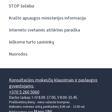
STOP šešėliui
Krašto apsaugos ministerijos informacija
Interneto svetainės atitikties paraiška
Ieškome turto savininkų
Nuorodos
Konsultacijos mokesčių klausimais ir paslaugos
gyventojams:
+370 5 260 5060
Darbo laikas: I-IV 8.00-17.00, V 8.00-15.45.
Prieššventinę dieną - viena valanda trumpiau.
Kiekvieno mėnesio antrą penktadienį 8.00 val. - 12.00 val.
Mano VMI
Paklausimas per