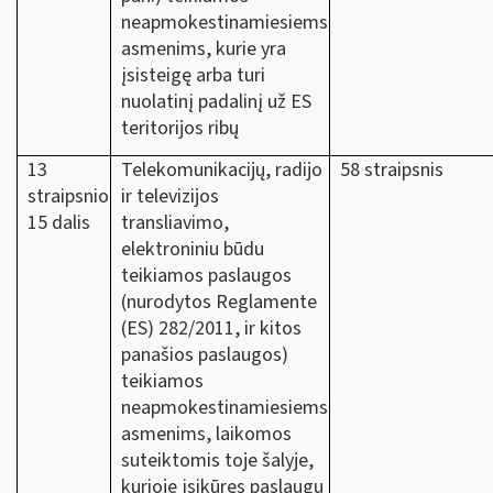
neapmokestinamiesiems
asmenims, kurie yra
įsisteigę arba turi
nuolatinį padalinį už ES
teritorijos ribų
13
Telekomunikacijų, radijo
58 straipsnis
straipsnio
ir televizijos
15 dalis
transliavimo,
elektroniniu būdu
teikiamos paslaugos
(nurodytos Reglamente
(ES) 282/2011, ir kitos
panašios paslaugos)
teikiamos
neapmokestinamiesiems
asmenims, laikomos
suteiktomis toje šalyje,
kurioje įsikūręs paslaugų