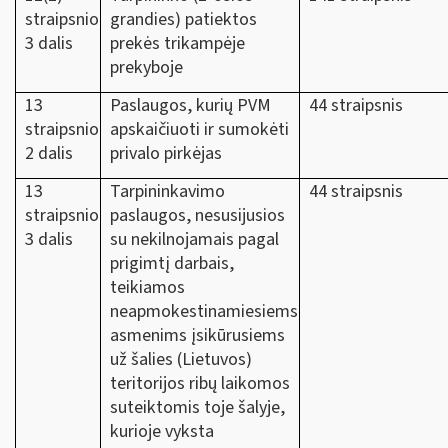
straipsnio
grandies) patiektos
3 dalis
prekės trikampėje
prekyboje
13
Paslaugos, kurių PVM
44 straipsnis
straipsnio
apskaičiuoti ir sumokėti
2 dalis
privalo pirkėjas
13
Tarpininkavimo
44 straipsnis
straipsnio
paslaugos, nesusijusios
3 dalis
su nekilnojamais pagal
prigimtį darbais,
teikiamos
neapmokestinamiesiems
asmenims įsikūrusiems
už šalies (Lietuvos)
teritorijos ribų laikomos
suteiktomis toje šalyje,
kurioje vyksta