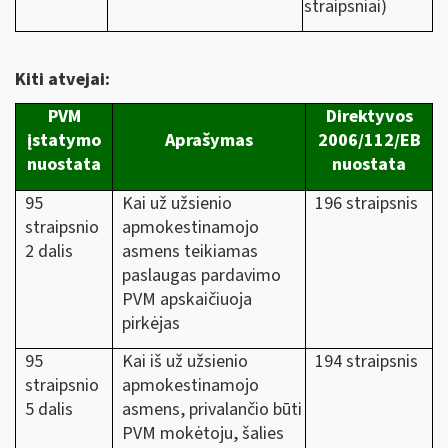
straipsniai)
Kiti atvejai:
PVM
Direktyvos
įstatymo
Aprašymas
2006/112/EB
nuostata
nuostata
95
Kai už užsienio
196 straipsnis
straipsnio
apmokestinamojo
2 dalis
asmens teikiamas
paslaugas pardavimo
PVM apskaičiuoja
pirkėjas
95
Kai iš už užsienio
194 straipsnis
straipsnio
apmokestinamojo
5 dalis
asmens, privalančio būti
PVM mokėtoju, šalies