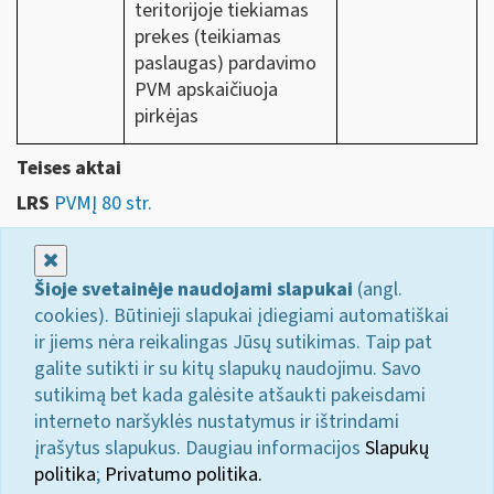
teritorijoje tiekiamas
prekes (teikiamas
paslaugas) pardavimo
PVM apskaičiuoja
pirkėjas
Teises aktai
LRS
PVMĮ 80 str.
Uždaryti
Šioje svetainėje naudojami slapukai
(angl.
cookies). Būtinieji slapukai įdiegiami automatiškai
ir jiems nėra reikalingas Jūsų sutikimas. Taip pat
galite sutikti ir su kitų slapukų naudojimu. Savo
sutikimą bet kada galėsite atšaukti pakeisdami
interneto naršyklės nustatymus ir ištrindami
įrašytus slapukus. Daugiau informacijos
Slapukų
politika
;
Privatumo politika.