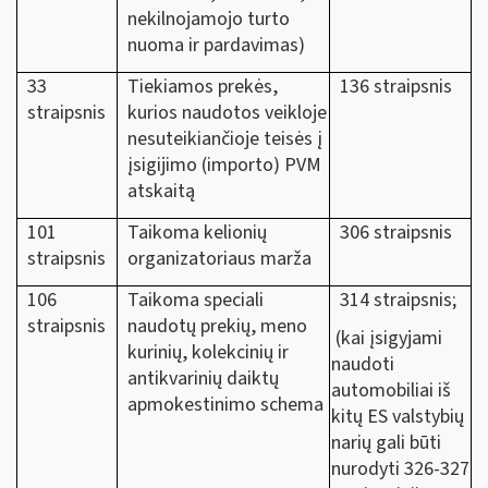
nekilnojamojo turto
nuoma ir pardavimas)
33
Tiekiamos prekės,
136 straipsnis
straipsnis
kurios naudotos veikloje
nesuteikiančioje teisės į
įsigijimo (importo) PVM
atskaitą
101
Taikoma kelionių
306 straipsnis
straipsnis
organizatoriaus marža
106
Taikoma speciali
314 straipsnis;
straipsnis
naudotų prekių, meno
(kai įsigyjami
kurinių, kolekcinių ir
naudoti
antikvarinių daiktų
automobiliai iš
apmokestinimo schema
kitų ES valstybių
narių gali būti
nurodyti 326-327