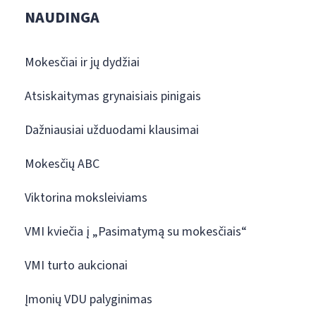
NAUDINGA
Mokesčiai ir jų dydžiai
Atsiskaitymas grynaisiais pinigais
Dažniausiai užduodami klausimai
Mokesčių ABC
Viktorina moksleiviams
VMI kviečia į „Pasimatymą su mokesčiais“
VMI turto aukcionai
Įmonių VDU palyginimas