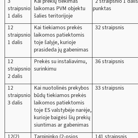
3
Kai prekių tiekimas
2 straipsnio 1 dalis
straipsnio
laikomas PVM objektu
punktas
1 dalis
šalies teritorijoje
12
Kai tiekiamos prekės
32 straipsnis
straipsnio
laikomos patiektomis
1 dalis
toje šalyje, kurioje
prasideda jų gabenimas
12
Prekės su instaliavimu,
36 straipsnis
straipsnio
surinkimu
2 dalis
12
Kai nuotolinės prekybos
33 straipsnis
straipsnio
būdų tiekiamos prekės
3 dalis
laikomos patiektomis
toje ES valstybėje narėje,
kurioje baigėsi šių prekių
siuntimas ar gabenimas
12(2)
Tarpininko (2-osios
141 straipsnis