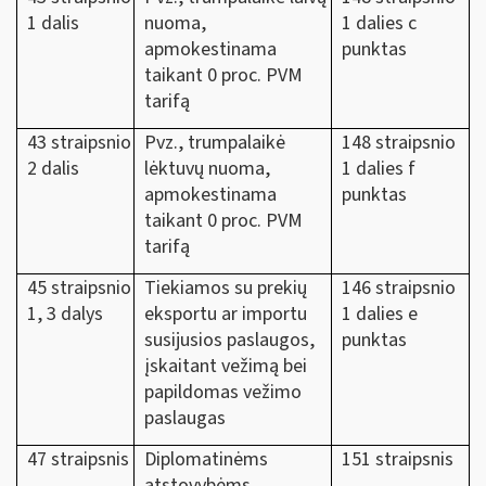
1 dalis
nuoma,
1 dalies c
apmokestinama
punktas
taikant 0 proc. PVM
tarifą
43 straipsnio
Pvz., trumpalaikė
148 straipsnio
2 dalis
lėktuvų nuoma,
1 dalies f
apmokestinama
punktas
taikant 0 proc. PVM
tarifą
45 straipsnio
Tiekiamos su prekių
146 straipsnio
1, 3 dalys
eksportu ar importu
1 dalies e
susijusios paslaugos,
punktas
įskaitant vežimą bei
papildomas vežimo
paslaugas
47 straipsnis
Diplomatinėms
151 straipsnis
atstovybėms,