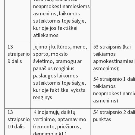
neapmokestinamiesiems
asmenims, laikomos
suteiktomis toje šalyje,
kurioje jos faktiškai
atliekamos
13
Įėjimo į kultūros, meno,
53 straipsnis (kai
straipsnio
sporto, mokslo
teikiamos
9 dalis
švietimo, pramogų ar
apmokestinamies
panašius renginius
asmenims);
paslaugos laikomos
54 straipsnio 1 dali
suteiktomis toje šalyje,
teikiamos
kurioje faktiškai vyksta
neapmokestinami
renginys
asmenims)
13
Kilnojamųjų daiktų
54 straipsnio 2 dal
straipsnio
vertinimo, aptarnavimo
punktas
10 dalis
(remonto, priežiūros,
derinimo ir kt.)