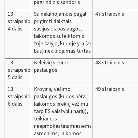
pagrindinis sandoris
13
Su nekilnojamais pagal
47 straipsnis
straipsnio
prigimti daiktais
4 dalis
susijusios paslaugos,
laikomos suteiktomis
toje šalyje, kurioje yra (ar
bus) nekilnojamas turtas
13
Keleivių vežimo
48 straipsnis
straipsnio
paslaugos
5 dalis
13
Krovinių vežimo
49 straipsnis
straipsnio
paslaugos (kurios nėra
6 dalis
laikomos prekių vežimu
tarp ES valstybių narių),
teikiamos
neapmokestinamiesiems
asmenims, laikomos