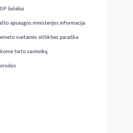
OP šešėliui
ašto apsaugos ministerijos informacija
terneto svetainės atitikties paraiška
škome turto savininkų
orodos