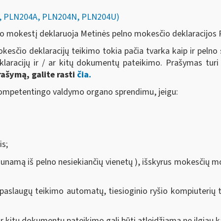
04, PLN204A, PLN204N, PLN204U)
elno mokestį deklaruoja Metinės pelno mokesčio deklaracijo
kesčio deklaracijų teikimo tokia pačia tvarka kaip ir pelno si
eklaracijų ir / ar kitų dokumentų pateikimo. Prašymas turi
rašymą, galite rasti
čia.
kompetentingo valdymo organo sprendimu, jeigu:
is;
unamą iš pelno nesiekiančių vienetų ), išskyrus mokesčių m
) paslaugų teikimo automatų, tiesioginio ryšio kompiuterių
 ar kitų dokumentų pateikimo gali būti atleidžiama ne ilgiau