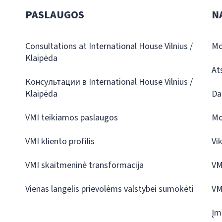
PASLAUGOS
N
Consultations at International House Vilnius /
Mo
Klaipėda
At
Консультации в International House Vilnius /
Klaipėda
Da
VMI teikiamos paslaugos
Mo
VMI kliento profilis
Vi
VMI skaitmeninė transformacija
VM
Vienas langelis prievolėms valstybei sumokėti
VM
Įm