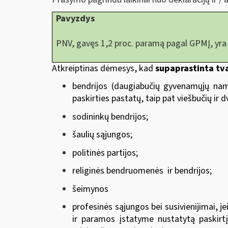
Pavyzdys
PNV, gavęs 1,2 proc. paramą pagal GPMĮ, yra 
Atkreiptinas dėmesys, kad
supaprastinta tva
bendrijos (daugiabučių gyvenamųjų namų
paskirties pastatų, taip pat viešbučių ir
sodininkų bendrijos;
šaulių sąjungos;
politinės partijos;
religinės bendruomenės ir bendrijos;
šeimynos
profesinės sąjungos bei susivienijimai, 
ir paramos įstatyme nustatytą paskirtį