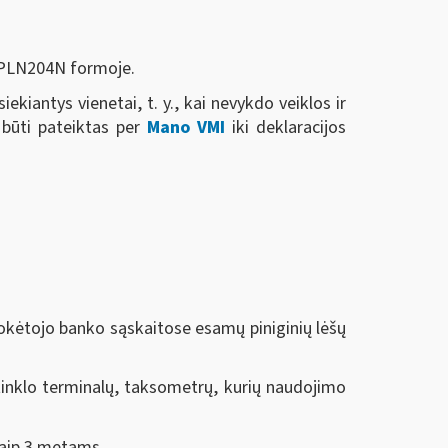
s PLN204N formoje.
ekiantys vienetai, t. y., kai nevykdo veiklos ir
 būti pateiktas per
Mano VMI
iki deklaracijos
okėtojo banko sąskaitose esamų piniginių lėšų
 tinklo terminalų, taksometrų, kurių naudojimo
 kaip 3 metams.