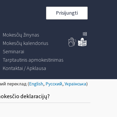
Prisijungti
Mokesčių žinynas
Mokesčių kalendorius
Seminarai
Tarptautinis apmokestinimas
Kontaktai / Apklausa
ний переклад (
English
,
Русский
,
Українська
)
mokesčio deklaracijų?