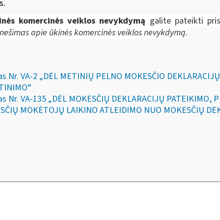
umos.
inės komercinės veiklos nevykdymą
galite pateikti pri
anešimas apie ūkinės komercinės veiklos nevykdymą.
akymas Nr. VA-2 „DĖL METINIŲ PELNO MOKESČIO DEKLARACI
RTINIMO“
akymas Nr. VA-135 „DĖL MOKESČIŲ DEKLARACIJŲ PATEIKIMO
SČIŲ MOKĖTOJŲ LAIKINO ATLEIDIMO NUO MOKESČIŲ DEK