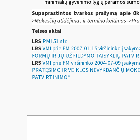
minimalių gyvenimo lygių paramos s
Supaprastintos tvarkos prašymą apie ūk
>Mokesčių atidėjimas ir termino keitimas ->Pr
Teises aktai
LRS
PMĮ 51 str.
LRS
VMI prie FM 2007-01-15 viršininko įs
FORMŲ IR JŲ UŽPILDYMO TAISYKLIŲ PATVI
LRS
VMI prie FM viršininko 2004-07-09 įs
PRATĘSIMO IR VEIKLOS NEVYKDANČIŲ MOKE
PATVIRTINIMO“