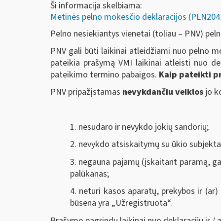
Ši informacija skelbiama:
Metinės pelno mokesčio deklaracijos (PLN2
Pelno nesiekiantys vienetai (toliau – PNV) p
PNV gali būti laikinai atleidžiami nuo pelno mo
pateikia prašymą VMI laikinai atleisti nuo d
pateikimo termino pabaigos.
Kaip pateikti p
PNV pripažįstamas
nevykdančiu veiklos
jo 
1. nesudaro ir nevykdo jokių sandorių;
2. nevykdo atsiskaitymų su ūkio subjekta
3. negauna pajamų (įskaitant paramą, ga
palūkanas;
4. neturi kasos aparatų, prekybos ir (ar
būsena yra „Užregistruota“.
Prašymo pagrindu laikinai nuo deklaracijų ir /