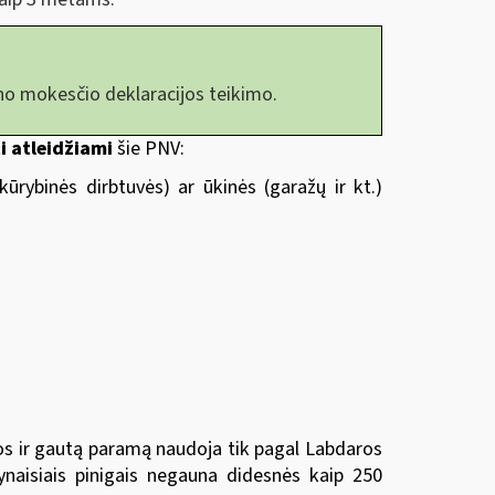
no mokesčio deklaracijos teikimo.
i atleidžiami
šie PNV:
ūrybinės dirbtuvės) ar ūkinės (garažų ir kt.)
los ir gautą paramą naudoja tik pagal Labdaros
ynaisiais pinigais negauna didesnės kaip 250