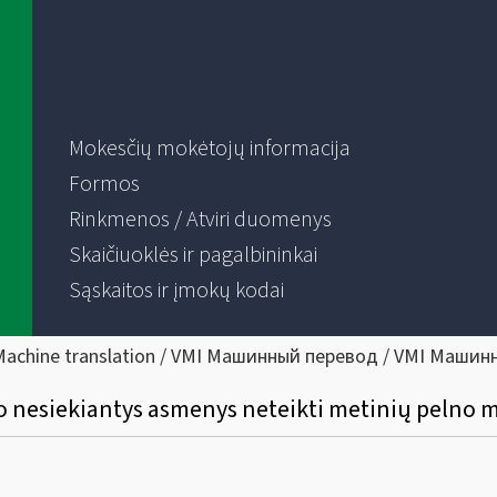
Mokesčių mokėtojų informacija
Formos
Rinkmenos / Atviri duomenys
Skaičiuoklės ir pagalbininkai
Sąskaitos ir įmokų kodai
Machine translation / VMI Машинный перевод / VMI Машин
lno nesiekiantys asmenys neteikti metinių pelno 