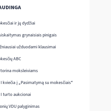
AUDINGA
kesčiai ir jų dydžiai
siskaitymas grynaisiais pinigais
žniausiai užduodami klausimai
kesčių ABC
ktorina moksleiviams
I kviečia į „Pasimatymą su mokesčiais“
I turto aukcionai
onių VDU palyginimas