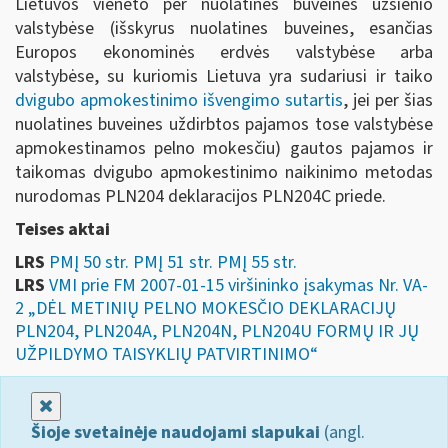
Lietuvos vieneto per nuolatines buveines užsienio
valstybėse (išskyrus nuolatines buveines, esančias
Europos ekonominės erdvės valstybėse arba
valstybėse, su kuriomis Lietuva yra sudariusi ir taiko
dvigubo apmokestinimo išvengimo sutartis
, jei per šias
nuolatines buveines uždirbtos pajamos tose valstybėse
apmokestinamos pelno mokesčiu) gautos pajamos ir
taikomas dvigubo apmokestinimo naikinimo metodas
nurodomas PLN204 deklaracijos PLN204C priede.
Teises aktai
LRS
PMĮ 50 str. PMĮ 51 str. PMĮ 55 str.
LRS
VMI prie FM 2007-01-15 viršininko įsakymas Nr. VA-
2 „DĖL METINIŲ PELNO MOKESČIO DEKLARACIJŲ
PLN204, PLN204A, PLN204N, PLN204U FORMŲ IR JŲ
UŽPILDYMO TAISYKLIŲ PATVIRTINIMO“
Uždaryti
Šioje svetainėje naudojami slapukai
(angl.