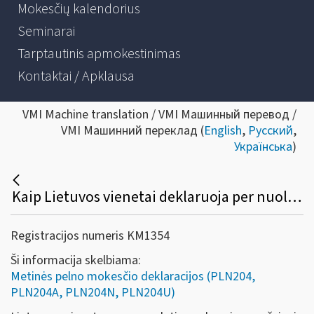
Mokesčių kalendorius
Seminarai
Tarptautinis apmokestinimas
Kontaktai / Apklausa
VMI Machine translation / VMI Машинный перевод /
VMI Машинний переклад (
English
,
Русский
,
Українська
)
Kaip Lietuvos vienetai deklaruoja per nuolatines buveines užsienio valstybėje gautas pajamas?
Registracijos numeris KM1354
Ši informacija skelbiama:
Metinės pelno mokesčio deklaracijos (PLN204,
PLN204A, PLN204N, PLN204U)