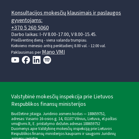
Konsultacijos mokesčių klausimais ir paslaugos
gyventojams:
+370 5 260 5060
Darbo laikas: I-IV 8.00-17.00, V 8.00-15.45.
Prieššventinę dieną - viena valanda trumpiau.
Kiekvieno mėnesio antrą penktadienį 8.00 val. - 12.00 val.
Mano VMI
Paklausimas per
Valstybinė mokesčių inspekcija prie Lietuvos
Respublikos finansų ministerijos
Biudžetinė įstaiga. Juridinio asmens kodas — 188659752,
adresas: Vasario 16-osios g. 14, 01107 Vilnius, Lietuva, el.paštas:
vmi@vmi.lt
, E. pristatymo dėžutės adresas 188659752
Duomenys apie Valstybinę mokesčių inspekciją prie Lietuvos
Respublikos finansų ministerijos kaupiami ir saugomi Juridinių
asmenų registre