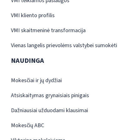
VMI teikiamos paslaugos
VMI kliento profilis
VMI skaitmeninė transformacija
Vienas langelis prievolėms valstybei sumokėti
NAUDINGA
Mokesčiai ir jų dydžiai
Atsiskaitymas grynaisiais pinigais
Dažniausiai užduodami klausimai
Mokesčių ABC