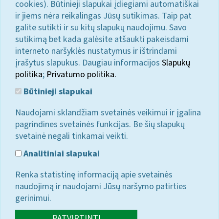
cookies). Būtinieji slapukai įdiegiami automatiškai
ir jiems nėra reikalingas Jūsų sutikimas. Taip pat
galite sutikti ir su kitų slapukų naudojimu. Savo
sutikimą bet kada galėsite atšaukti pakeisdami
interneto naršyklės nustatymus ir ištrindami
įrašytus slapukus. Daugiau informacijos
Slapukų
politika
;
Privatumo politika.
Būtinieji slapukai
Naudojami sklandžiam svetainės veikimui ir įgalina
pagrindines svetainės funkcijas. Be šių slapukų
svetainė negali tinkamai veikti.
Analitiniai slapukai
Renka statistinę informaciją apie svetainės
naudojimą ir naudojami Jūsų naršymo patirties
gerinimui.
PATVIRTINTI