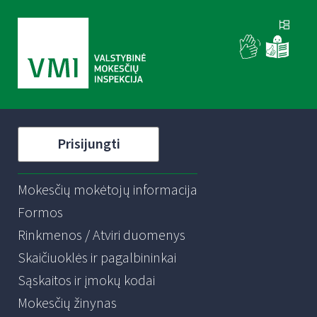
Prisijungti
Mokesčių mokėtojų informacija
Formos
Rinkmenos / Atviri duomenys
Skaičiuoklės ir pagalbininkai
Sąskaitos ir įmokų kodai
Mokesčių žinynas