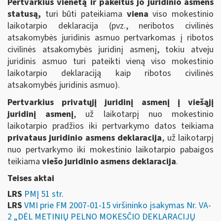
Pertvarkius vienetą ir pakeitus jo juridinio asmens
statusą,
turi būti pateikiama
viena
viso mokestinio
laikotarpio deklaracija (pvz., neribotos civilinės
atsakomybės juridinis asmuo pertvarkomas į ribotos
civilinės atsakomybės juridinį asmenį, tokiu atveju
juridinis asmuo turi pateikti vieną viso mokestinio
laikotarpio deklaraciją kaip ribotos civilinės
atsakomybės juridinis asmuo).
Pertvarkius privatųjį juridinį asmenį į viešąjį
juridinį asmenį
, už laikotarpį nuo mokestinio
laikotarpio pradžios iki pertvarkymo datos teikiama
privataus juridinio asmens deklaracija
, už laikotarpį
nuo pertvarkymo iki mokestinio laikotarpio pabaigos
teikiama
viešo juridinio asmens deklaracija
.
Teises aktai
LRS
PMĮ 51 str.
LRS
VMI prie FM 2007-01-15 viršininko įsakymas Nr. VA-
2 „DĖL METINIŲ PELNO MOKESČIO DEKLARACIJŲ