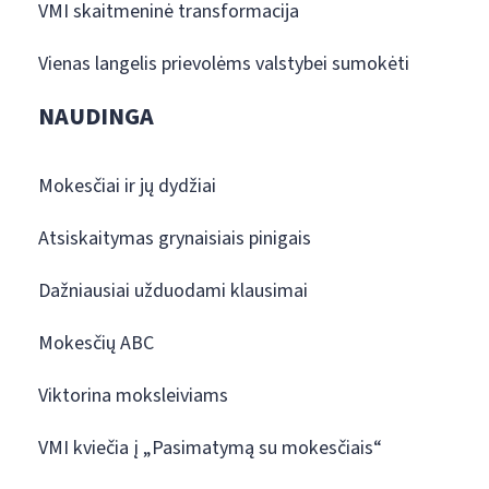
VMI skaitmeninė transformacija
Vienas langelis prievolėms valstybei sumokėti
NAUDINGA
Mokesčiai ir jų dydžiai
Atsiskaitymas grynaisiais pinigais
Dažniausiai užduodami klausimai
Mokesčių ABC
Viktorina moksleiviams
VMI kviečia į „Pasimatymą su mokesčiais“