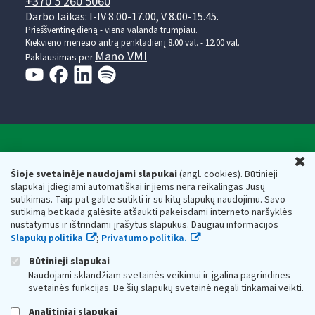
+370 5 260 5060
Darbo laikas: I-IV 8.00-17.00, V 8.00-15.45.
Prieššventinę dieną - viena valanda trumpiau.
Kiekvieno mėnesio antrą penktadienį 8.00 val. - 12.00 val.
Mano VMI
Paklausimas per
Valstybinė mokesčių inspekcija prie Lietuvos
U
Respublikos finansų ministerijos
Šioje svetainėje naudojami slapukai
(angl. cookies). Būtinieji
slapukai įdiegiami automatiškai ir jiems nėra reikalingas Jūsų
Biudžetinė įstaiga. Juridinio asmens kodas — 188659752,
sutikimas. Taip pat galite sutikti ir su kitų slapukų naudojimu. Savo
adresas: Vasario 16-osios g. 14, 01107 Vilnius, Lietuva, el.paštas:
sutikimą bet kada galėsite atšaukti pakeisdami interneto naršyklės
vmi@vmi.lt
, E. pristatymo dėžutės adresas 188659752
nustatymus ir ištrindami įrašytus slapukus. Daugiau informacijos
Duomenys apie Valstybinę mokesčių inspekciją prie Lietuvos
Slapukų politika
;
Privatumo politika.
Respublikos finansų ministerijos kaupiami ir saugomi Juridinių
asmenų registre
Būtinieji slapukai
Naudojami sklandžiam svetainės veikimui ir įgalina pagrindines
svetainės funkcijas. Be šių slapukų svetainė negali tinkamai veikti.
Analitiniai slapukai