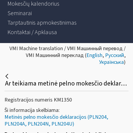
Mokesčių kalendorius
Seminarai
Tarptautinis apmokestinimas
Kontaktai / Apklausa
VMI Machine translation / VMI Машинный перевод /
VMI Машинний переклад (
English
,
Русский
,
Українська
)
Ar teikiama metinė pelno mokesčio deklaracija, jei vienetas pertvarkomas?
Registracijos numeris KM1350
Ši informacija skelbiama:
Metinės pelno mokesčio deklaracijos (PLN204,
PLN204A, PLN204N, PLN204U)