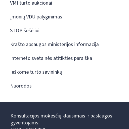
VMI turto aukcionai
Įmonių VDU palyginimas
STOP šešėliui
Krašto apsaugos ministerijos informacija
Interneto svetainės atitikties paraiška
Ieškome turto savininkų
Nuorodos
Konsultacijos mokesčių klausimais ir paslaugos
gyventojams: