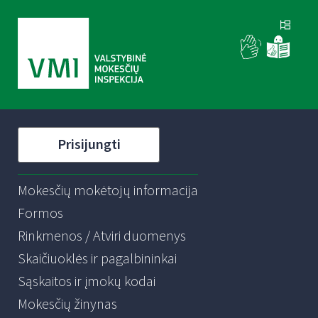
Prisijungti
Mokesčių mokėtojų informacija
Formos
Rinkmenos / Atviri duomenys
Skaičiuoklės ir pagalbininkai
Sąskaitos ir įmokų kodai
Mokesčių žinynas