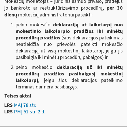
Mokesčių mokėtojas – juridinis asmuo privalo, pradėjus
jo bankroto ar restruktūrizavimo procedūrą,
per 30
dienų
mokesčių administratoriui pateikti:
pelno mokesčio
deklaraciją
už laikotarpį nuo
mokestinio laikotarpio pradžios iki minėtų
procedūrų pradžios
(šios deklaracijos pateikimas
neatleidžia nuo prievolės pateikti mokesčio
deklaraciją už visą mokestinį laikotarpį, jeigu jis
pasibaigia iki minėtų procedūrų pabaigos) ir
pelno mokesčio
deklaraciją už iki minėtų
procedūrų pradžios pasibaigusį mokestinį
laikotarpį
, jeigu šios deklaracijos pateikimo
terminas dar nėra pasibaigęs.
Teises aktai
LRS
MAĮ 78 str.
LRS
PMĮ 51 str. 2 d.