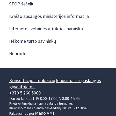
STOP šešėliui
Krašto apsaugos ministerijos informacija
Interneto svetainės atitikties paraiška
Ieškome turto savininkų
Nuorodos
Konsultacijos mokesčių klausimais ir paslaugos
gyventojams:
+370 5 260 5060
Darbo laikas: I-IV 8.00-17.00, V 8.00-15.45.
Prieššventinę dieną - viena valanda trumpiau.
Kiekvieno mėnesio antrą penktadienį 8.00 val. - 12.00 val.
Mano VMI
Paklausimas per