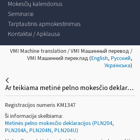
Mokesčių kalendorius
Seminarai
Tarptautinis apmokestinimas
Kontaktai / Apklausa
VMI Machine translation / VMI Машинный перевод /
VMI Машинний переклад (
English
,
Русский
,
Українська
)
Ar teikiama metinė pelno mokesčio deklaracija, jei yra pradėta vieneto bankroto ar restruktūrizavimo procedūra?
Registracijos numeris KM1347
Ši informacija skelbiama:
Metinės pelno mokesčio deklaracijos (PLN204,
PLN204A, PLN204N, PLN204U)