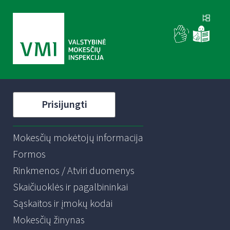
Prisijungti
Mokesčių mokėtojų informacija
Formos
Rinkmenos / Atviri duomenys
Skaičiuoklės ir pagalbininkai
Sąskaitos ir įmokų kodai
Mokesčių žinynas