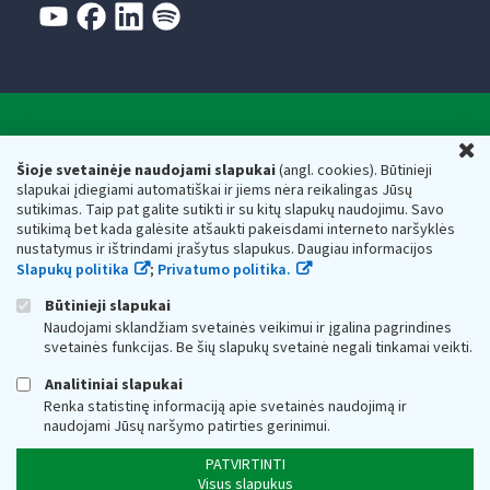
Valstybinė mokesčių inspekcija prie Lietuvos
U
Respublikos finansų ministerijos
Šioje svetainėje naudojami slapukai
(angl. cookies). Būtinieji
slapukai įdiegiami automatiškai ir jiems nėra reikalingas Jūsų
Biudžetinė įstaiga. Juridinio asmens kodas — 188659752,
sutikimas. Taip pat galite sutikti ir su kitų slapukų naudojimu. Savo
adresas: Vasario 16-osios g. 14, 01107 Vilnius, Lietuva, el.paštas:
sutikimą bet kada galėsite atšaukti pakeisdami interneto naršyklės
vmi@vmi.lt
, E. pristatymo dėžutės adresas 188659752
nustatymus ir ištrindami įrašytus slapukus. Daugiau informacijos
Duomenys apie Valstybinę mokesčių inspekciją prie Lietuvos
Slapukų politika
;
Privatumo politika.
Respublikos finansų ministerijos kaupiami ir saugomi Juridinių
asmenų registre
Būtinieji slapukai
Naudojami sklandžiam svetainės veikimui ir įgalina pagrindines
svetainės funkcijas. Be šių slapukų svetainė negali tinkamai veikti.
Analitiniai slapukai
Renka statistinę informaciją apie svetainės naudojimą ir
naudojami Jūsų naršymo patirties gerinimui.
PATVIRTINTI
Visus slapukus