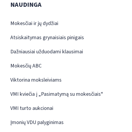
NAUDINGA
Mokesčiai ir jų dydžiai
Atsiskaitymas grynaisiais pinigais
Dažniausiai užduodami klausimai
Mokesčių ABC
Viktorina moksleiviams
VMI kviečia į „Pasimatymą su mokesčiais“
VMI turto aukcionai
Įmonių VDU palyginimas