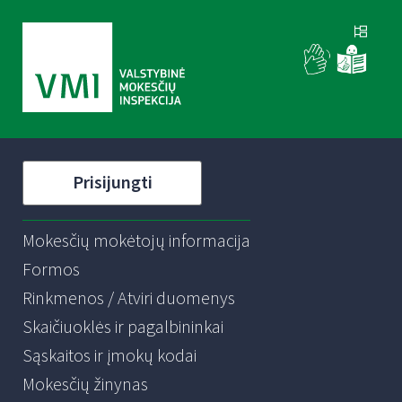
Prisijungti
Mokesčių mokėtojų informacija
Formos
Rinkmenos / Atviri duomenys
Skaičiuoklės ir pagalbininkai
Sąskaitos ir įmokų kodai
Mokesčių žinynas