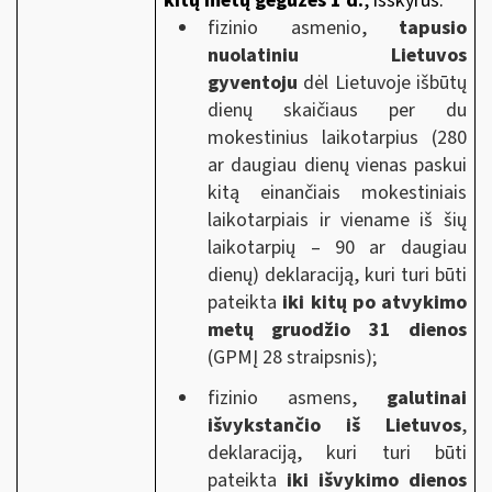
kitų metų gegužės 1 d.
, išskyrus:
fizinio asmenio,
tapusio
nuolatiniu Lietuvos
gyventoju
dėl Lietuvoje išbūtų
dienų skaičiaus per du
mokestinius laikotarpius (280
ar daugiau dienų vienas paskui
kitą einančiais mokestiniais
laikotarpiais ir viename iš šių
laikotarpių – 90 ar daugiau
dienų) deklaraciją, kuri turi būti
pateikta
iki kitų po atvykimo
metų gruodžio 31 dienos
(GPMĮ 28 straipsnis);
fizinio asmens,
galutinai
išvykstančio iš Lietuvos
,
deklaraciją, kuri turi būti
pateikta
iki išvykimo dienos