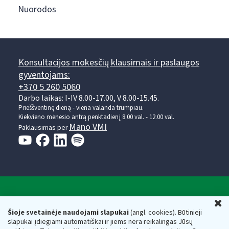
Nuorodos
Konsultacijos mokesčių klausimais ir paslaugos
gyventojams:
+370 5 260 5060
Darbo laikas: I-IV 8.00-17.00, V 8.00-15.45.
Prieššventinę dieną - viena valanda trumpiau.
Kiekvieno mėnesio antrą penktadienį 8.00 val. - 12.00 val.
Mano VMI
Paklausimas per
Valstybinė mokesčių inspekcija prie Lietuvos
U
Respublikos finansų ministerijos
Šioje svetainėje naudojami slapukai
(angl. cookies). Būtinieji
slapukai įdiegiami automatiškai ir jiems nėra reikalingas Jūsų