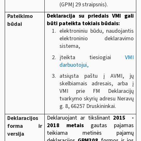
(GPMĮ 29 straipsnis).
Deklaracija su priedais VMI gali
Pateikimo
būti pateikta tokiais būdais:
būdai
elektroniniu būdu, naudojantis
elektroninio deklaravimo
sistema,
įteikta tiesiogiai
VMI
darbuotojui,
atsiųsta paštu į AVMI, jų
skelbiamais adresais, arba į
VMI prie FM Deklaracijų
tvarkymo skyrių adresu Neravų
g. 8, 66257 Druskininkai.
Deklaruojant ar tikslinant
2015 -
Deklaracijos
2018 metais
gautas pajamas
forma ir
teikiama metinės pajamų
versija
deklaracijos
GPM308
formos ir jos