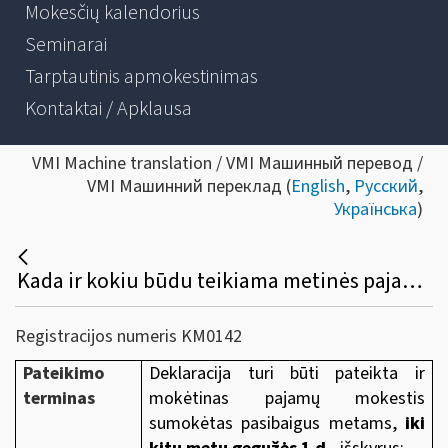
Mokesčių kalendorius
Seminarai
Tarptautinis apmokestinimas
Kontaktai / Apklausa
VMI Machine translation / VMI Машинный перевод /
VMI Машинний переклад (
English
,
Русский
,
Українська
)
Kada ir kokiu būdu teikiama metinės pajamų deklaracijos GPM308 forma?
Registracijos numeris KM0142
Pateikimo
Deklaracija turi būti pateikta ir
te
rminas
mokėtinas pajamų mokestis
sumokėtas pasibaigus metams,
iki