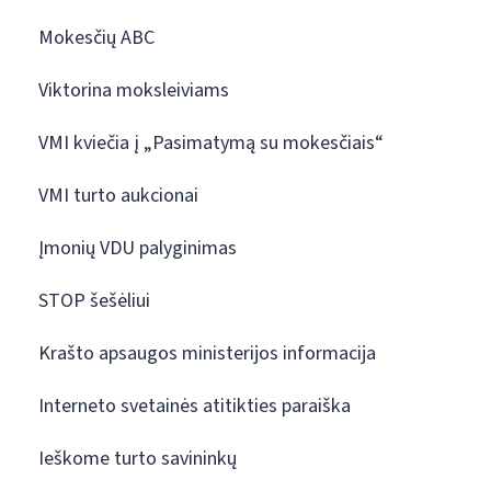
Mokesčių ABC
Viktorina moksleiviams
VMI kviečia į „Pasimatymą su mokesčiais“
VMI turto aukcionai
Įmonių VDU palyginimas
STOP šešėliui
Krašto apsaugos ministerijos informacija
Interneto svetainės atitikties paraiška
Ieškome turto savininkų