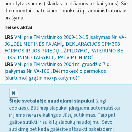
nurodytas sumas (išlaidas, leidžiamus atskaitymus). Šie
dokumentai pateikiami mokesčių administratoriaus
prašymu.
Teises aktai
LRS
VMI prie FM viršininko 2009-12-15 įsakymas Nr. VA-
96 „DĖL METINĖS PAJAMŲ DEKLARACIJOS GPM308
FORMOS IR JOS PRIEDŲ UŽPILDYMO, PATEIKIMO BEI
TIKSLINIMO TAISYKLIŲ PATVIRTINIMO”
LRS
VMI prie FM viršininko 2004 m. gruodžio 7 d.
įsakymas Nr. VA-186 „Dėl mokesčio permokos
(skirtumo) grąžinimo (įskaitymo)”
Uždaryti
Šioje svetainėje naudojami slapukai
(angl.
cookies). Būtinieji slapukai įdiegiami automatiškai
ir jiems nėra reikalingas Jūsų sutikimas. Taip pat
galite sutikti ir su kitų slapukų naudojimu. Savo
sutikimą bet kada galėsite atšaukti pakeisdami