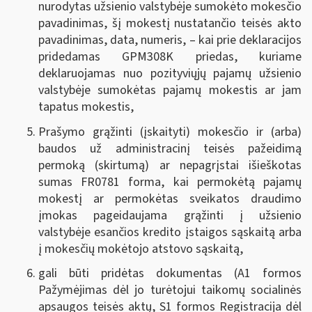
nurodytas užsienio valstybėje sumokėto mokesčio
pavadinimas, šį mokestį nustatančio teisės akto
pavadinimas, data, numeris, – kai prie deklaracijos
pridedamas GPM308K priedas, kuriame
deklaruojamas nuo pozityviųjų pajamų užsienio
valstybėje sumokėtas pajamų mokestis ar jam
tapatus mokestis,
Prašymo grąžinti (įskaityti) mokesčio ir (arba)
baudos už administracinį teisės pažeidimą
permoką (skirtumą) ar nepagrįstai išieškotas
sumas FR0781 forma, kai permokėtą pajamų
mokestį ar permokėtas sveikatos draudimo
įmokas pageidaujama grąžinti į užsienio
valstybėje esančios kredito įstaigos sąskaitą arba
į mokesčių mokėtojo atstovo sąskaitą,
gali būti pridėtas dokumentas (A1 formos
Pažymėjimas dėl jo turėtojui taikomų socialinės
apsaugos teisės aktų, S1 formos Registracija dėl