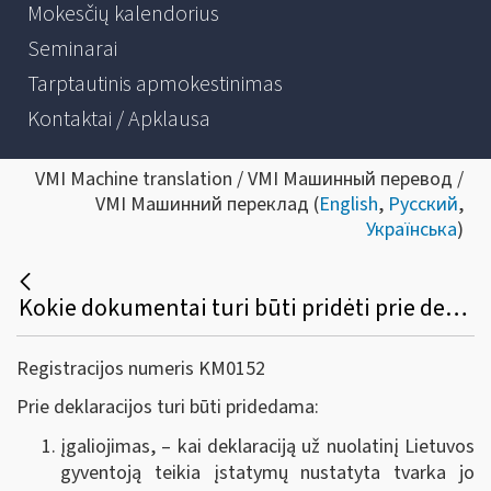
Mokesčių kalendorius
Seminarai
Tarptautinis apmokestinimas
Kontaktai / Apklausa
VMI Machine translation / VMI Машинный перевод /
VMI Машинний переклад (
English
,
Русский
,
Українська
)
Kokie dokumentai turi būti pridėti prie deklaracijos GPM308 formos?
Registracijos numeris KM0152
Prie deklaracijos turi būti pridedama:
įgaliojimas, – kai deklaraciją už nuolatinį Lietuvos
gyventoją teikia įstatymų nustatyta tvarka jo