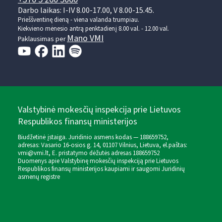
Darbo laikas: I-IV 8.00-17.00, V 8.00-15.45.
Prieššventinę dieną - viena valanda trumpiau.
Kiekvieno mėnesio antrą penktadienį 8.00 val. - 12.00 val.
Mano VMI
Paklausimas per
Valstybinė mokesčių inspekcija prie Lietuvos
Respublikos finansų ministerijos
Biudžetinė įstaiga. Juridinio asmens kodas — 188659752,
adresas: Vasario 16-osios g. 14, 01107 Vilnius, Lietuva, el.paštas:
vmi@vmi.lt
, E. pristatymo dėžutės adresas 188659752
Duomenys apie Valstybinę mokesčių inspekciją prie Lietuvos
Respublikos finansų ministerijos kaupiami ir saugomi Juridinių
asmenų registre