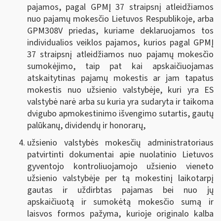
pajamos, pagal GPMĮ 37 straipsnį atleidžiamos
nuo pajamų mokesčio Lietuvos Respublikoje, arba
GPM308V priedas, kuriame deklaruojamos tos
individualios veiklos pajamos, kurios pagal GPMĮ
37 straipsnį atleidžiamos nuo pajamų mokesčio
sumokėjimo, taip pat kai apskaičiuojamas
atskaitytinas pajamų mokestis ar jam tapatus
mokestis nuo užsienio valstybėje, kuri yra ES
valstybė narė arba su kuria yra sudaryta ir taikoma
dvigubo apmokestinimo išvengimo sutartis, gautų
palūkanų, dividendų ir honorarų,
užsienio valstybės mokesčių administratoriaus
patvirtinti dokumentai apie nuolatinio Lietuvos
gyventojo kontroliuojamojo užsienio vieneto
užsienio valstybėje per tą mokestinį laikotarpį
gautas ir uždirbtas pajamas bei nuo jų
apskaičiuotą ir sumokėtą mokesčio sumą ir
laisvos formos pažyma, kurioje originalo kalba