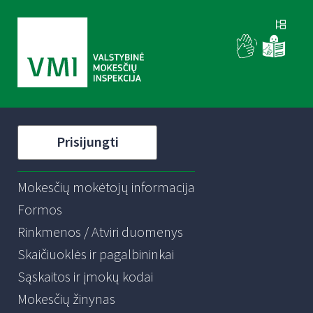
Prisijungti
Mokesčių mokėtojų informacija
Formos
Rinkmenos / Atviri duomenys
Skaičiuoklės ir pagalbininkai
Sąskaitos ir įmokų kodai
Mokesčių žinynas