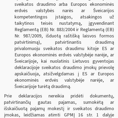
sveikatos draudimo arba Europos ekonominės
erdvės valstybės narės ar Šveicarijos
kompetentingos įstaigos, atsakingos už
taikytinos teisės nustatymą, įgyvendinant
Reglamentą (EB) Nr. 883/2004 ir Reglamentą (EB)
Nr. 987/2009, išduotą raštišką laisvos formos
patvirtinimą), patvirtinantis draudimą
privalomuoju sveikatos draudimu kitoje ES ar
Europos ekonominės erdvės valstybėje narėje, ar
Šveicarijoje, kai nuolatinis Lietuvos gyventojas
deklaracijoje sveikatos draudimo įmokų prievolę
apskaičiuoja, atsižvelgdamas į ES ar Europos
ekonominės erdvės valstybėje narėje, ar
Šveicarijoje turėtą draudimą.
Prie deklaracijos nereikia pridėti dokumentų,
patvirtinančių gautas pajamas, sumokėtą ar
išskaičiuotą pajamų mokestį ir sveikatos draudimo
įmokas, leidžiamas atimti GPMĮ 16 str. 1 dalyje