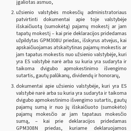
įgaliotas asmuo,
užsienio valstybės mokesčių administratoriaus
patvirtinti dokumentai apie toje valstybėje
išskaičiuotą (sumokėtą) pajamų mokestį ar jam
tapatų mokestį – kai prie deklaracijos pridedamas
užpildytas GPM308U priedas, išskyrus atvejus, kai
apskaičiuojamas atskaitytinas pajamų mokestis ar
jam tapatus mokestis nuo užsienio valstybėje, kuri
yra ES valstybė narė arba su kuria yra sudaryta ir
taikoma dvigubo apmokestinimo išvengimo
sutartis, gautų palūkanų, dividendų ir honorarų,
dokumentai apie užsienio valstybėje, kuri yra ES
valstybė narė arba su kuria yra sudaryta ir taikoma
dvigubo apmokestinimo išvengimo sutartis, gautų
pajamų sumą ir nuo jų išskaičiuoto (sumokėto)
pajamų mokesčio ar jam tapataus mokesčio
sumą, – kai prie deklaracijos pridedamas
GPM308N priedas, kuriame deklaruojamos