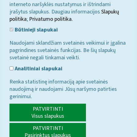
interneto naršyklės nustatymus ir ištrindami
įrašytus slapukus. Daugiau informacijos
Slapukų
politika
;
Privatumo politika.
Būtinieji slapukai
Naudojami sklandžiam svetainės veikimui ir įgalina
pagrindines svetainės funkcijas. Be šių slapukų
svetainė negali tinkamai veikti.
Analitiniai slapukai
Renka statistinę informaciją apie svetainės
naudojimą ir naudojami Jūsų naršymo patirties
gerinimui.
PATVIRTINTI
Visus slapukus
PATVIRTINTI
Pasirinktus slapukus