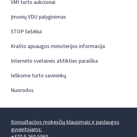
VMI turto aukcionai
Įmonių VDU palyginimas
STOP šešėliui
Krašto apsaugos ministerijos informacija
Interneto svetainės atitikties paraiška
Ieškome turto savininkų
Nuorodos
Konsultacijos mokesčių klausimais ir paslaugos
gyventojams:
+370 5 260 5060