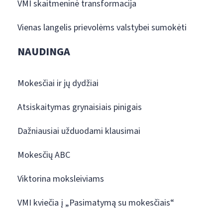
VMI skaitmeninė transformacija
Vienas langelis prievolėms valstybei sumokėti
NAUDINGA
Mokesčiai ir jų dydžiai
Atsiskaitymas grynaisiais pinigais
Dažniausiai užduodami klausimai
Mokesčių ABC
Viktorina moksleiviams
VMI kviečia į „Pasimatymą su mokesčiais“