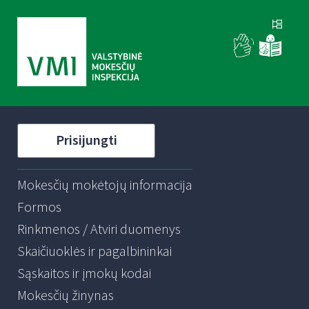
Prisijungti
Mokesčių mokėtojų informacija
Formos
Rinkmenos / Atviri duomenys
Skaičiuoklės ir pagalbininkai
Sąskaitos ir įmokų kodai
Mokesčių žinynas