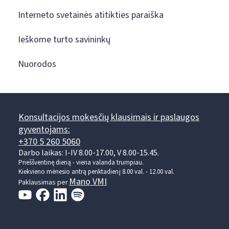
Interneto svetainės atitikties paraiška
Ieškome turto savininkų
Nuorodos
Konsultacijos mokesčių klausimais ir paslaugos
gyventojams:
+370 5 260 5060
Darbo laikas: I-IV 8.00-17.00, V 8.00-15.45.
Prieššventinę dieną - viena valanda trumpiau.
Kiekvieno mėnesio antrą penktadienį 8.00 val. - 12.00 val.
Mano VMI
Paklausimas per