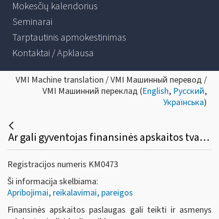
Mokesčių kalendorius
Seminarai
Tarptautinis apmokestinimas
Kontaktai / Apklausa
VMI Machine translation / VMI Машинный перевод /
VMI Машинний переклад (
English
,
Русский
,
Українська
)
Ar gali gyventojas finansinės apskaitos tvarkymo paslaugas registruoti kaip individualią veiklą?
Registracijos numeris KM0473
Ši informacija skelbiama:
Apribojimai, reikalavimai, pareigos
Finansinės apskaitos paslaugas gali teikti ir asmenys