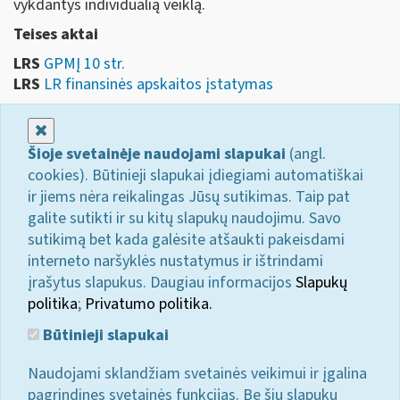
vykdantys individualią veiklą.
Teises aktai
LRS
GPMĮ 10 str.
LRS
LR finansinės apskaitos įstatymas
Uždaryti
Šioje svetainėje naudojami slapukai
(angl.
cookies). Būtinieji slapukai įdiegiami automatiškai
ir jiems nėra reikalingas Jūsų sutikimas. Taip pat
galite sutikti ir su kitų slapukų naudojimu. Savo
sutikimą bet kada galėsite atšaukti pakeisdami
interneto naršyklės nustatymus ir ištrindami
įrašytus slapukus. Daugiau informacijos
Slapukų
politika
;
Privatumo politika.
Būtinieji slapukai
Naudojami sklandžiam svetainės veikimui ir įgalina
pagrindines svetainės funkcijas. Be šių slapukų