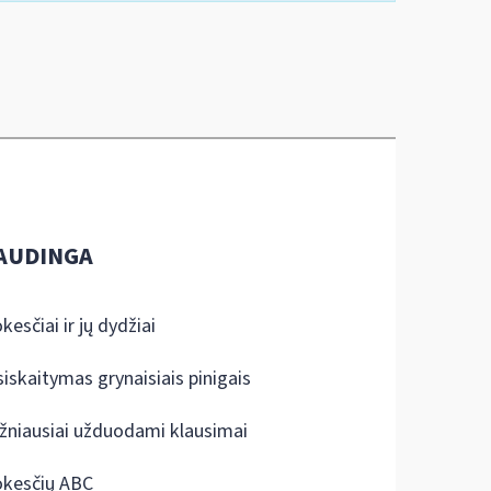
AUDINGA
kesčiai ir jų dydžiai
siskaitymas grynaisiais pinigais
žniausiai užduodami klausimai
kesčių ABC