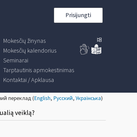
Prisijungti
Mokesčių žinynas
Mokesčių kalendorius
Seminarai
Tarptautinis apmokestinimas
Kontaktai / Apklausa
ний переклад (
English
,
Русский
,
Українська
)
ualią veiklą?