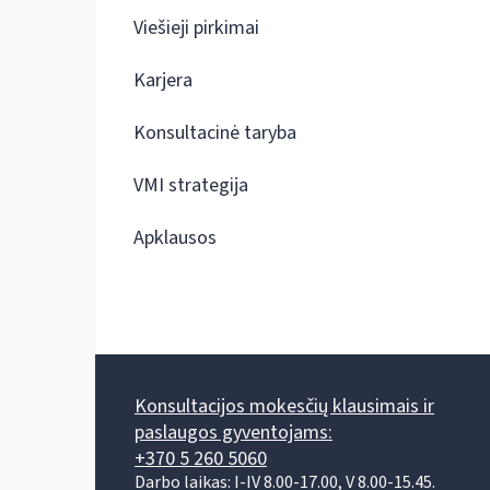
Viešieji pirkimai
Karjera
Konsultacinė taryba
VMI strategija
Apklausos
Konsultacijos mokesčių klausimais ir
paslaugos gyventojams:
+370 5 260 5060
Darbo laikas: I-IV 8.00-17.00, V 8.00-15.45.