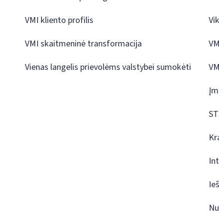
VMI kliento profilis
Vi
VMI skaitmeninė transformacija
VM
Vienas langelis prievolėms valstybei sumokėti
VM
Įm
ST
Kr
In
Ie
Nu