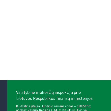
Valstybinė mokesčių inspekcija prie
Lietuvos Respublikos finansų ministerijos
Biudžetinė įstaiga. Juridinio asmens kodas — 188659752,
adresas: Vasario 16-osios g. 14, 01107 Vilnius, Lietuva,