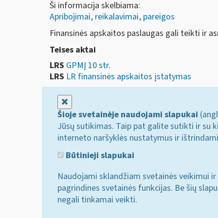
Ši informacija skelbiama:
Apribojimai, reikalavimai, pareigos
Finansinės apskaitos paslaugas gali teikti ir a
Teises aktai
LRS
GPMĮ 10 str.
LRS
LR finansinės apskaitos įstatymas
Uždaryti
Šioje svetainėje naudojami slapukai
(angl
Jūsų sutikimas. Taip pat galite sutikti ir s
interneto naršyklės nustatymus ir ištrindam
Būtinieji slapukai
Naudojami sklandžiam svetainės veikimui ir 
pagrindines svetainės funkcijas. Be šių slap
negali tinkamai veikti.