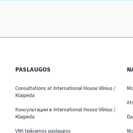
PASLAUGOS
N
Consultations at International House Vilnius /
Mo
Klaipėda
At
Консультации в International House Vilnius /
Klaipėda
Da
VMI teikiamos paslaugos
Mo