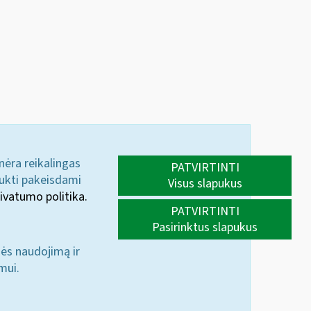
 nėra reikalingas
PATVIRTINTI
aukti pakeisdami
Visus slapukus
ivatumo politika.
PATVIRTINTI
Pasirinktus slapukus
nės naudojimą ir
mui.