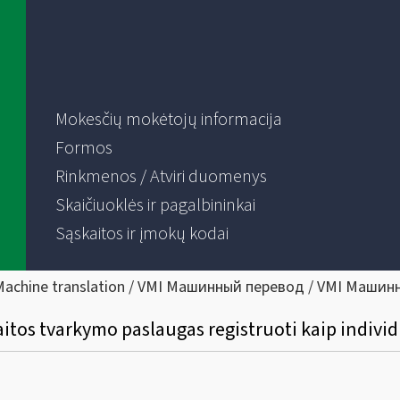
Mokesčių mokėtojų informacija
Formos
Rinkmenos / Atviri duomenys
Skaičiuoklės ir pagalbininkai
Sąskaitos ir įmokų kodai
Machine translation / VMI Машинный перевод / VMI Машин
aitos tvarkymo paslaugas registruoti kaip individ