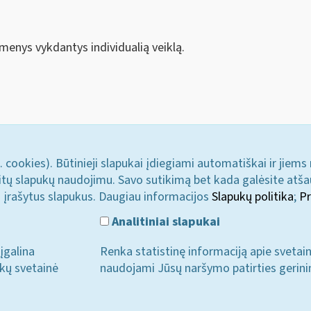
smenys vykdantys individualią veiklą.
. cookies). Būtinieji slapukai įdiegiami automatiškai ir jiems
u kitų slapukų naudojimu. Savo sutikimą bet kada galėsite atš
i įrašytus slapukus. Daugiau informacijos
Slapukų politika
;
Pr
Analitiniai slapukai
įgalina
Renka statistinę informaciją apie svetai
ukų svetainė
naudojami Jūsų naršymo patirties gerini