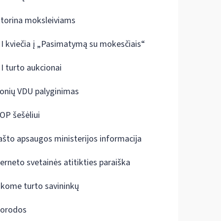
ktorina moksleiviams
I kviečia į „Pasimatymą su mokesčiais“
I turto aukcionai
onių VDU palyginimas
OP šešėliui
ašto apsaugos ministerijos informacija
terneto svetainės atitikties paraiška
škome turto savininkų
orodos