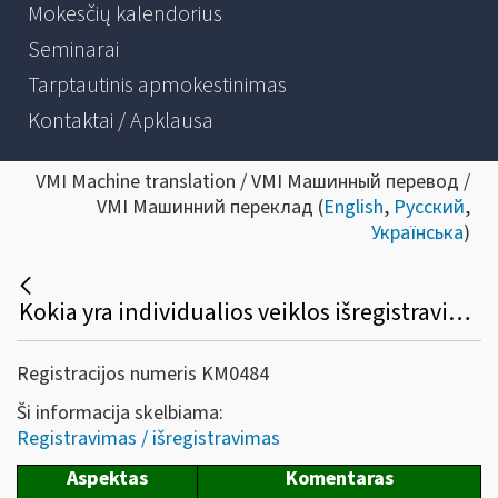
Mokesčių kalendorius
Seminarai
Tarptautinis apmokestinimas
Kontaktai / Apklausa
VMI Machine translation / VMI Машинный перевод /
VMI Машинний переклад (
English
,
Русский
,
Українська
)
Kokia yra individualios veiklos išregistravimo tvarka?
Registracijos numeris KM0484
Ši informacija skelbiama:
Registravimas / išregistravimas
Aspektas
Komentaras