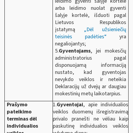
leidimo gyventi šalyje kortelė
arba leidimo nuolat gyventi
šalyje kortelė, išduoti pagal
Lietuvos Respublikos
įstatymą
„Dėl užsieniečių
teisinės padėties“
yra
negaliojantys;
5.
Gyventojams
, jei mokesčių
administratorius pagal
disponuojamą informaciją
nustato, kad gyventojas
nevykdo veiklos ir neteikia
Deklaracijų už dvejų ar daugiau
mokestinių metų laikotarpius.
Prašymo
1.
Gyventojai
, apie individualios
pateikimo
veiklos duomenų išregistravimą
terminas dėl
privalo pranešti ne vėliau kaip
individualios
paskutinę individualios veiklos