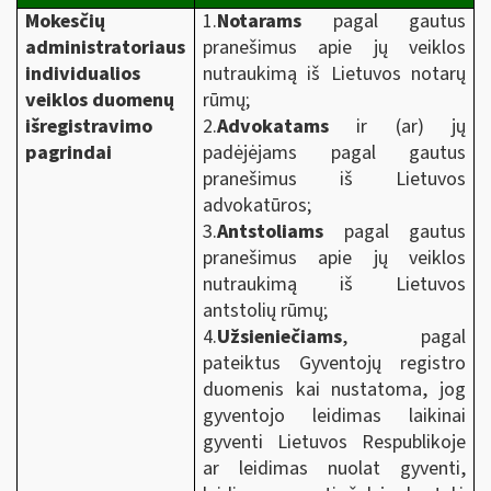
Mokesčių
1.
Notarams
pagal gautus
administratoriaus
pranešimus apie jų veiklos
individualios
nutraukimą iš Lietuvos notarų
veiklos duomenų
rūmų;
išregistravimo
2.
Advokatams
ir (ar) jų
pagrindai
padėjėjams pagal gautus
pranešimus iš Lietuvos
advokatūros;
3.
Antstoliams
pagal gautus
pranešimus apie jų veiklos
nutraukimą iš Lietuvos
antstolių rūmų;
4.
Užsieniečiams
, pagal
pateiktus Gyventojų registro
duomenis kai nustatoma, jog
gyventojo leidimas laikinai
gyventi Lietuvos Respublikoje
ar leidimas nuolat gyventi,