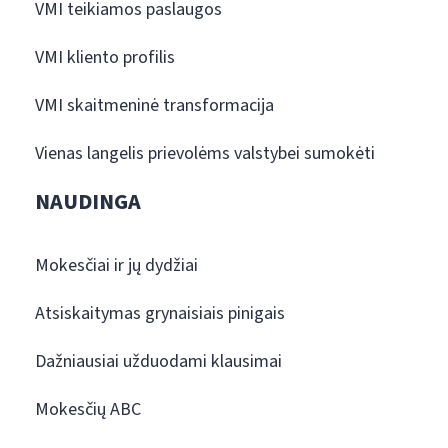
VMI teikiamos paslaugos
VMI kliento profilis
VMI skaitmeninė transformacija
Vienas langelis prievolėms valstybei sumokėti
NAUDINGA
Mokesčiai ir jų dydžiai
Atsiskaitymas grynaisiais pinigais
Dažniausiai užduodami klausimai
Mokesčių ABC