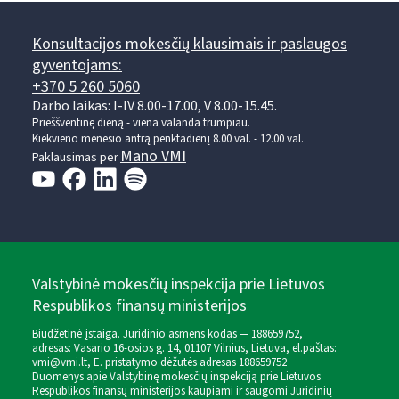
Konsultacijos mokesčių klausimais ir paslaugos
gyventojams:
+370 5 260 5060
Darbo laikas: I-IV 8.00-17.00, V 8.00-15.45.
Prieššventinę dieną - viena valanda trumpiau.
Kiekvieno mėnesio antrą penktadienį 8.00 val. - 12.00 val.
Mano VMI
Paklausimas per
Valstybinė mokesčių inspekcija prie Lietuvos
Respublikos finansų ministerijos
Biudžetinė įstaiga. Juridinio asmens kodas — 188659752,
adresas: Vasario 16-osios g. 14, 01107 Vilnius, Lietuva, el.paštas:
vmi@vmi.lt
, E. pristatymo dėžutės adresas 188659752
Duomenys apie Valstybinę mokesčių inspekciją prie Lietuvos
Respublikos finansų ministerijos kaupiami ir saugomi Juridinių