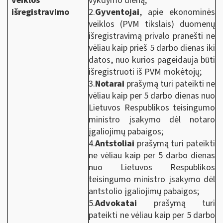
veiklos
vykdymo dieną;
išregistravimo
2.
Gyventojai
, apie ekonominės
veiklos (PVM tikslais) duomenų
išregistravimą privalo pranešti ne
vėliau kaip prieš 5 darbo dienas iki
datos, nuo kurios pageidauja būti
išregistruoti iš PVM mokėtojų;
3.
Notarai
prašymą turi pateikti ne
vėliau kaip per 5 darbo dienas nuo
Lietuvos Respublikos teisingumo
ministro įsakymo dėl notaro
įgaliojimų pabaigos;
4.
Antstoliai
prašymą turi pateikti
ne vėliau kaip per 5 darbo dienas
nuo Lietuvos Respublikos
teisingumo ministro įsakymo dėl
antstolio įgaliojimų pabaigos;
5.
Advokatai
prašymą turi
pateikti ne vėliau kaip per 5 darbo