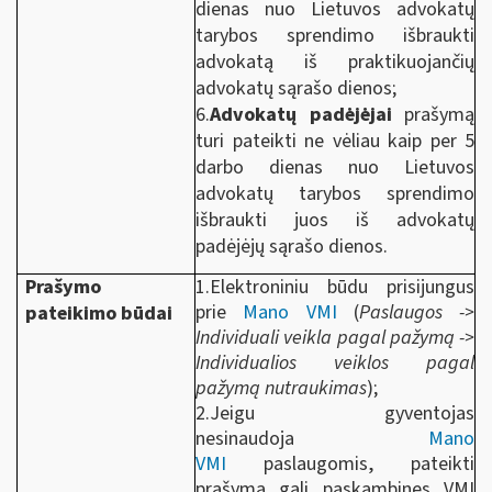
dienas nuo Lietuvos advokatų
tarybos sprendimo išbraukti
advokatą iš praktikuojančių
advokatų sąrašo dienos;
6.
Advokatų padėjėjai
prašymą
turi pateikti ne vėliau kaip per 5
darbo dienas nuo Lietuvos
advokatų tarybos sprendimo
išbraukti juos iš advokatų
padėjėjų sąrašo dienos.
Prašymo
1.Elektroniniu būdu prisijungus
prie
Mano VMI
(
Paslaugos ->
pateikimo būdai
Individuali veikla pagal pažymą ->
Individualios veiklos pagal
pažymą nutraukimas
);
2.Jeigu gyventojas
nesinaudoja
Mano
VMI
paslaugomis, pateikti
prašymą gali paskambinęs VMI