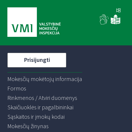
Prisijungti
Mokesčių mokėtojų informacija
Formos
Rinkmenos / Atviri duomenys
Skaičiuoklės ir pagalbininkai
Sąskaitos ir įmokų kodai
Mokesčių žinynas