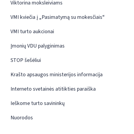
Viktorina moksleiviams
VMI kviečia į „Pasimatymą su mokesčiais“
VMI turto aukcionai
Įmonių VDU palyginimas
STOP šešėliui
Krašto apsaugos ministerijos informacija
Interneto svetainės atitikties paraiška
Ieškome turto savininkų
Nuorodos