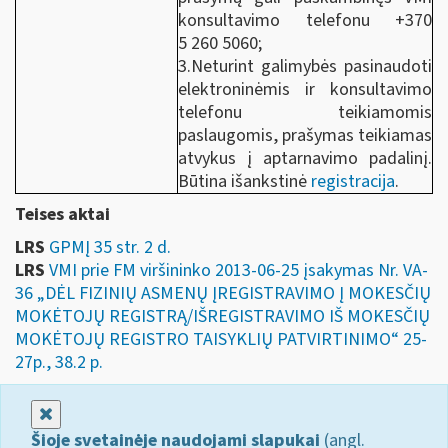
konsultavimo telefonu +370
5 260 5060;
3.Neturint galimybės pasinaudoti
elektroninėmis ir konsultavimo
telefonu teikiamomis
paslaugomis, prašymas teikiamas
atvykus į aptarnavimo padalinį.
Būtina išankstinė
registracija
.
Teises aktai
LRS
GPMĮ 35 str. 2 d.
LRS
VMI prie FM viršininko 2013-06-25 įsakymas Nr. VA-
36 „DĖL FIZINIŲ ASMENŲ ĮREGISTRAVIMO Į MOKESČIŲ
MOKĖTOJŲ REGISTRĄ/IŠREGISTRAVIMO IŠ MOKESČIŲ
MOKĖTOJŲ REGISTRO TAISYKLIŲ PATVIRTINIMO“ 25-
27p., 38.2 p.
Uždaryti
Šioje svetainėje naudojami slapukai
(angl.