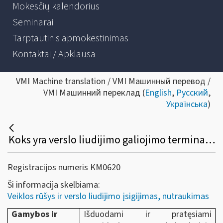
Mokesčių kalendorius
Seminarai
Tarptautinis apmokestinimas
Kontaktai / Apklausa
VMI Machine translation / VMI Машинный перевод /
VMI Машинний переклад (
English
,
Русский
,
Українська
)
Koks yra verslo liudijimo galiojimo terminas, jo pratęsimo bei nutraukimo tvarka?
Registracijos numeris KM0620
Ši informacija skelbiama:
Veiklos rūšys ir verslo liudijimo įsigijimas, nutraukimas
Gamybos ir
Išduodami ir pratęsiami