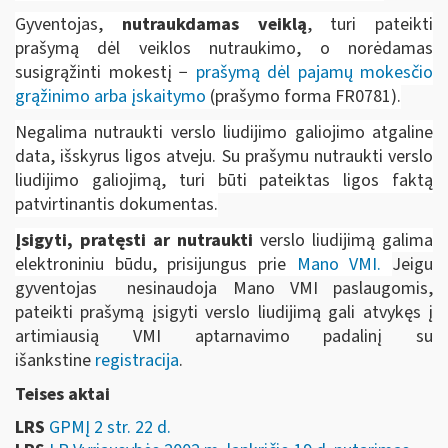
Gyventojas,
nutraukdamas veiklą
, turi pateikti
prašymą dėl veiklos nutraukimo, o norėdamas
susigrąžinti mokestį −
prašymą dėl pajamų mokesčio
grąžinimo arba įskaitymo
(prašymo forma FR0781).
Negalima nutraukti verslo liudijimo galiojimo atgaline
data, išskyrus ligos atveju. Su prašymu nutraukti verslo
liudijimo galiojimą, turi būti pateiktas ligos faktą
patvirtinantis dokumentas.
Įsigyti, pratęsti ar nutraukti
verslo liudijimą galima
elektroniniu būdu, prisijungus prie
Mano VMI
.
Jeigu
gyventojas nesinaudoja Mano VMI paslaugomis,
pateikti prašymą įsigyti verslo liudijimą gali atvykęs į
artimiausią VMI aptarnavimo padalinį su
išankstine
registracija
.
Teises aktai
LRS
GPMĮ 2 str. 22 d.