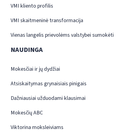
VMI kliento profilis
VMI skaitmeninė transformacija
Vienas langelis prievolėms valstybei sumokėti
NAUDINGA
Mokesčiai ir jų dydžiai
Atsiskaitymas grynaisiais pinigais
Dažniausiai užduodami klausimai
Mokesčių ABC
Viktorina moksleiviams