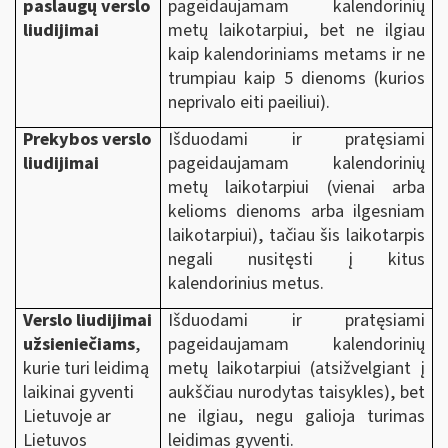
paslaugų verslo
pageidaujamam kalendorinių
liudijimai
metų laikotarpiui, bet ne ilgiau
kaip kalendoriniams metams ir ne
trumpiau kaip 5 dienoms (kurios
neprivalo eiti paeiliui).
Prekybos verslo
Išduodami ir pratęsiami
liudijimai
pageidaujamam kalendorinių
metų laikotarpiui (vienai arba
kelioms dienoms arba ilgesniam
laikotarpiui), tačiau šis laikotarpis
negali nusitęsti į kitus
kalendorinius metus.
Verslo liudijimai
Išduodami ir pratęsiami
užsieniečiams
,
pageidaujamam kalendorinių
kurie turi leidimą
metų laikotarpiui (atsižvelgiant į
laikinai gyventi
aukščiau nurodytas taisykles), bet
Lietuvoje ar
ne ilgiau, negu galioja turimas
Lietuvos
leidimas gyventi.