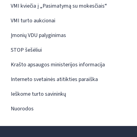
VMI kviečia į „Pasimatymą su mokesčiais“
VMI turto aukcionai
Įmonių VDU palyginimas
STOP šešėliui
Krašto apsaugos ministerijos informacija
Interneto svetainės atitikties paraiška
Ieškome turto savininkų
Nuorodos