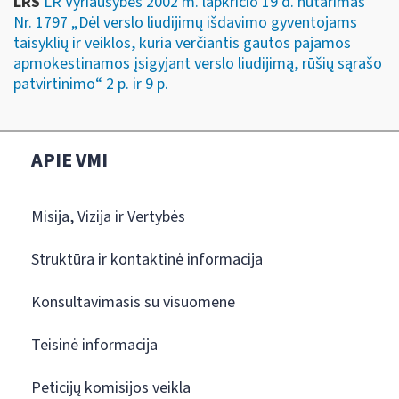
LRS
LR Vyriausybės 2002 m. lapkričio 19 d. nutarimas
Nr. 1797 „Dėl verslo liudijimų išdavimo gyventojams
taisyklių ir veiklos, kuria verčiantis gautos pajamos
apmokestinamos įsigyjant verslo liudijimą, rūšių sąrašo
patvirtinimo“ 2 p. ir 9 p.
APIE VMI
Misija, Vizija ir Vertybės
Struktūra ir kontaktinė informacija
Konsultavimasis su visuomene
Teisinė informacija
Peticijų komisijos veikla