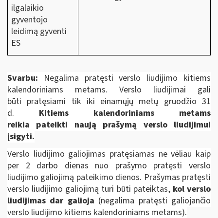
ilgalaikio
gyventojo
leidimą gyventi
ES
Svarbu:
Negalima pratęsti verslo liudijimo kitiems
kalendoriniams metams. Verslo liudijimai gali
būti pratęsiami tik iki einamųjų metų gruodžio 31
d.
Kitiems kalendoriniams metams
reikia pateikti naują prašymą verslo liudijimui
įsigyti.
Verslo liudijimo galiojimas pratęsiamas ne vėliau kaip
per 2 darbo dienas nuo prašymo pratęsti verslo
liudijimo galiojimą pateikimo dienos. Prašymas pratęsti
verslo liudijimo galiojimą turi būti pateiktas,
kol verslo
liudijimas dar galioja
(negalima pratęsti galiojančio
verslo liudijimo kitiems kalendoriniams metams).