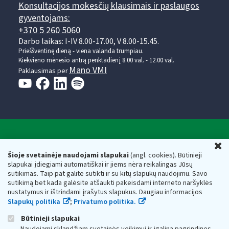
Konsultacijos mokesčių klausimais ir paslaugos
gyventojams:
+370 5 260 5060
Darbo laikas: I-IV 8.00-17.00, V 8.00-15.45.
Prieššventinę dieną - viena valanda trumpiau.
Kiekvieno mėnesio antrą penktadienį 8.00 val. - 12.00 val.
Mano VMI
Paklausimas per
Valstybinė mokesčių inspekcija prie Lietuvos
U
Respublikos finansų ministerijos
Šioje svetainėje naudojami slapukai
(angl. cookies). Būtinieji
slapukai įdiegiami automatiškai ir jiems nėra reikalingas Jūsų
Biudžetinė įstaiga. Juridinio asmens kodas — 188659752,
sutikimas. Taip pat galite sutikti ir su kitų slapukų naudojimu. Savo
adresas: Vasario 16-osios g. 14, 01107 Vilnius, Lietuva, el.paštas:
sutikimą bet kada galėsite atšaukti pakeisdami interneto naršyklės
vmi@vmi.lt
, E. pristatymo dėžutės adresas 188659752
nustatymus ir ištrindami įrašytus slapukus. Daugiau informacijos
Duomenys apie Valstybinę mokesčių inspekciją prie Lietuvos
Slapukų politika
;
Privatumo politika.
Respublikos finansų ministerijos kaupiami ir saugomi Juridinių
asmenų registre
Būtinieji slapukai