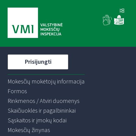
Prisijungti
Mokesčių mokėtojų informacija
Formos
Rinkmenos / Atviri duomenys
Skaičiuoklės ir pagalbininkai
Sąskaitos ir įmokų kodai
Mokesčių žinynas