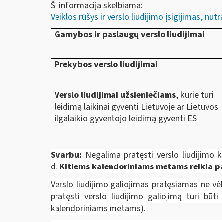
Ši informacija skelbiama:
Veiklos rūšys ir verslo liudijimo įsigijimas, nu
Gamybos ir paslaugų verslo liudijimai
Prekybos verslo liudijimai
Verslo liudijimai užsieniečiams
, kurie turi
leidimą laikinai gyventi Lietuvoje ar Lietuvos
ilgalaikio gyventojo leidimą gyventi ES
Svarbu:
Negalima pratęsti verslo liudijimo k
d.
Kitiems kalendoriniams metams reikia pat
Verslo liudijimo galiojimas pratęsiamas ne v
pratęsti verslo liudijimo galiojimą turi būt
kalendoriniams metams).