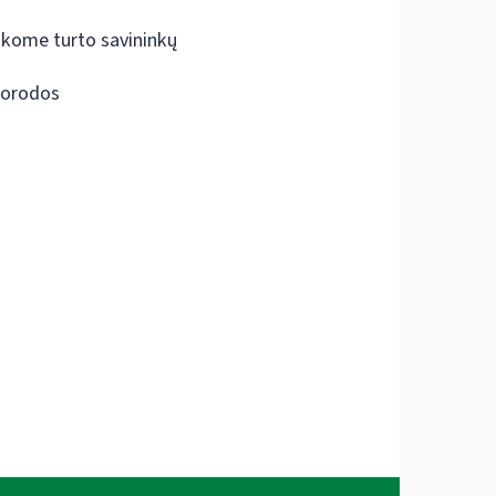
škome turto savininkų
orodos