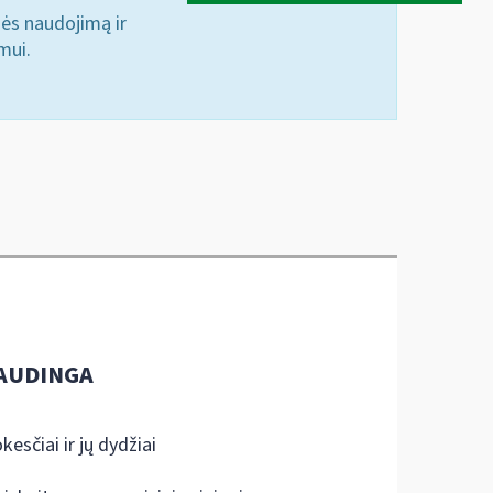
nės naudojimą ir
mui.
AUDINGA
kesčiai ir jų dydžiai