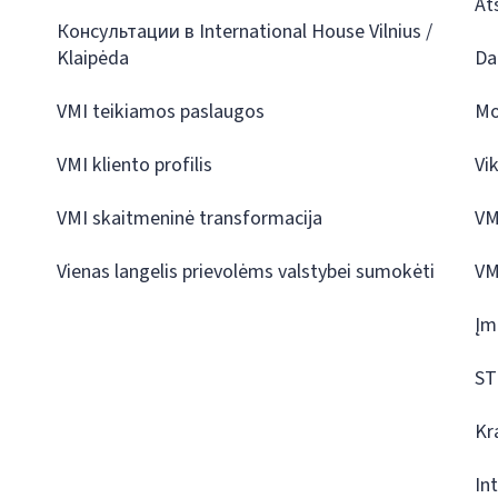
At
Консультации в International House Vilnius /
Klaipėda
Da
VMI teikiamos paslaugos
Mo
VMI kliento profilis
Vi
VMI skaitmeninė transformacija
VM
Vienas langelis prievolėms valstybei sumokėti
VM
Įm
ST
Kr
In