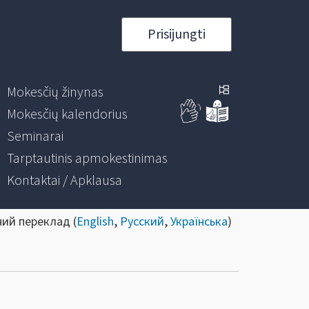
Prisijungti
Mokesčių žinynas
Mokesčių kalendorius
Seminarai
Tarptautinis apmokestinimas
Kontaktai / Apklausa
ний переклад (
English
,
Русский
,
Українська
)