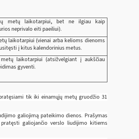
ų metų laikotarpiui, bet ne ilgiau kaip
s neprivalo eiti paeiliui).
ų laikotarpiui (vienai arba kelioms dienoms
nusitęsti į kitus kalendorinius metus.
etų laikotarpiui (atsižvelgiant į aukščiau
eidimas gyventi.
 pratęsiami tik iki einamųjų metų gruodžio 31
iudijimo galiojimą pateikimo dienos. Prašymas
ratęsti galiojančio verslo liudijimo kitiems