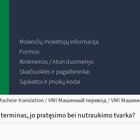
Mokesčių mokėtojų informacija
Formos
Rinkmenos / Atviri duomenys
Skaičiuoklės ir pagalbininkai
Sąskaitos ir įmokų kodai
Machine translation / VMI Машинный перевод / VMI Машин
o terminas, jo pratęsimo bei nutraukimo tvarka?