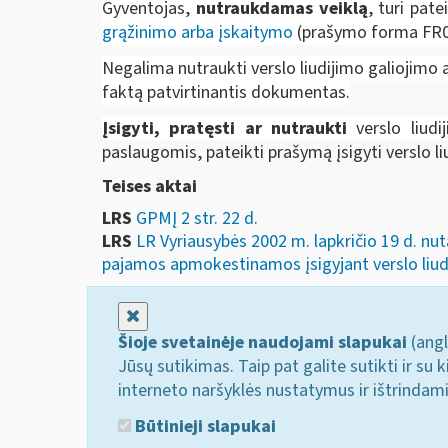
Gyventojas,
nutraukdamas veiklą
, turi pat
grąžinimo arba įskaitymo
(prašymo forma FR0
Negalima nutraukti verslo liudijimo galiojimo a
faktą patvirtinantis dokumentas.
Įsigyti, pratęsti ar nutraukti
verslo liudi
paslaugomis, pateikti prašymą įsigyti verslo l
Teises aktai
LRS
GPMĮ 2 str. 22 d.
LRS
LR Vyriausybės 2002 m. lapkričio 19 d. nut
pajamos apmokestinamos įsigyjant verslo liudiji
Uždaryti
Šioje svetainėje naudojami slapukai
(angl
Jūsų sutikimas. Taip pat galite sutikti ir s
interneto naršyklės nustatymus ir ištrindam
Būtinieji slapukai