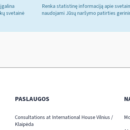
įgalina
Renka statistinę informaciją apie svetai
ukų svetainė
naudojami Jūsų naršymo patirties gerini
PASLAUGOS
N
Consultations at International House Vilnius /
Mo
Klaipėda