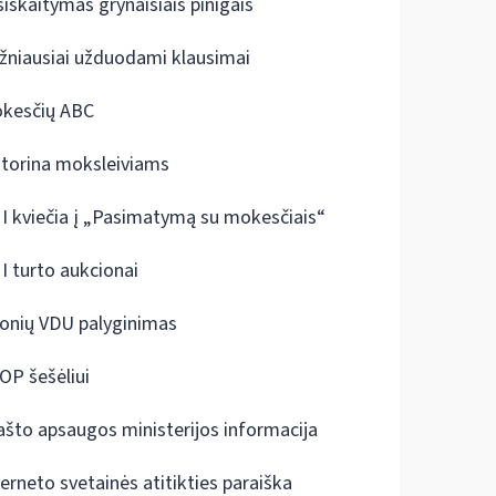
siskaitymas grynaisiais pinigais
žniausiai užduodami klausimai
kesčių ABC
ktorina moksleiviams
I kviečia į „Pasimatymą su mokesčiais“
I turto aukcionai
onių VDU palyginimas
OP šešėliui
ašto apsaugos ministerijos informacija
terneto svetainės atitikties paraiška