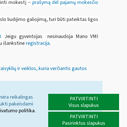
žinti mokestį −
prašymą dėl pajamų mokesčio
o liudijimo galiojimą, turi būti pateiktas ligos
I
.
Jeigu gyventojas nesinaudoja Mano VMI
su išankstine
registracija
.
syklių ir veiklos, kuria verčiantis gautos
 nėra reikalingas
PATVIRTINTI
aukti pakeisdami
Visus slapukus
ivatumo politika.
PATVIRTINTI
Pasirinktus slapukus