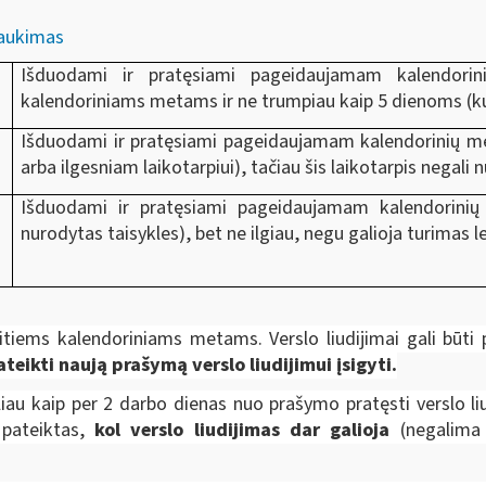
traukimas
Išduodami ir pratęsiami pageidaujamam kalendorini
kalendoriniams metams ir ne trumpiau kaip 5 dienoms (kurio
Išduodami ir pratęsiami pageidaujamam kalendorinių met
arba ilgesniam laikotarpiui), tačiau šis laikotarpis negali 
Išduodami ir pratęsiami pageidaujamam kalendorinių m
nurodytas taisykles), bet ne ilgiau, negu galioja turimas l
itiems kalendoriniams metams. Verslo liudijimai gali būti
eikti naują prašymą verslo liudijimui įsigyti.
ėliau kaip per 2 darbo dienas nuo prašymo pratęsti verslo l
i pateiktas,
kol verslo liudijimas dar galioja
(negalima p