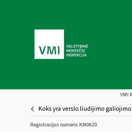
VMI 
Koks yra verslo liudijimo galiojim
Registracijos numeris KM0620