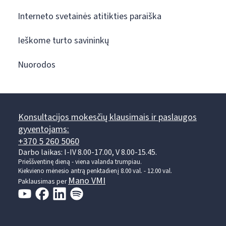
Interneto svetainės atitikties paraiška
Ieškome turto savininkų
Nuorodos
Konsultacijos mokesčių klausimais ir paslaugos
gyventojams:
+370 5 260 5060
Darbo laikas: I-IV 8.00-17.00, V 8.00-15.45.
Prieššventinę dieną - viena valanda trumpiau.
Kiekvieno mėnesio antrą penktadienį 8.00 val. - 12.00 val.
Mano VMI
Paklausimas per