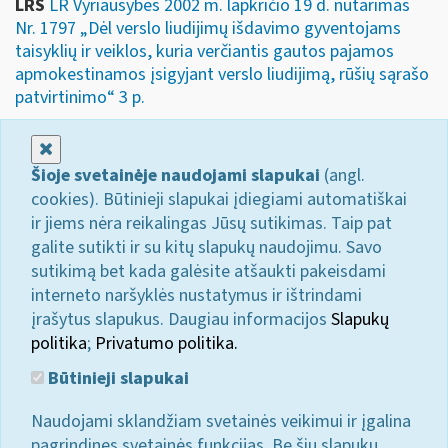
LRS
LR Vyriausybės 2002 m. lapkričio 19 d. nutarimas
Nr. 1797 „Dėl verslo liudijimų išdavimo gyventojams
taisyklių ir veiklos, kuria verčiantis gautos pajamos
apmokestinamos įsigyjant verslo liudijimą, rūšių sąrašo
patvirtinimo“ 3 p.
Uždaryti
Šioje svetainėje naudojami slapukai
(angl.
cookies). Būtinieji slapukai įdiegiami automatiškai
ir jiems nėra reikalingas Jūsų sutikimas. Taip pat
galite sutikti ir su kitų slapukų naudojimu. Savo
sutikimą bet kada galėsite atšaukti pakeisdami
interneto naršyklės nustatymus ir ištrindami
įrašytus slapukus. Daugiau informacijos
Slapukų
politika
;
Privatumo politika.
Būtinieji slapukai
Naudojami sklandžiam svetainės veikimui ir įgalina
pagrindines svetainės funkcijas. Be šių slapukų