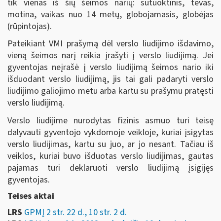
tik vienas iš šių šeimos narių: sutuoktinis, tėvas,
motina, vaikas nuo 14 metų, globojamasis, globėjas
(rūpintojas).
Pateikiant VMI prašymą dėl verslo liudijimo išdavimo,
vieną šeimos narį reikia įrašyti į verslo liudijimą. Jei
gyventojas neįrašė į verslo liudijimą šeimos nario iki
išduodant verslo liudijimą, jis tai gali padaryti verslo
liudijimo galiojimo metu arba kartu su prašymu pratęsti
verslo liudijimą.
Verslo liudijime nurodytas fizinis asmuo turi teisę
dalyvauti gyventojo vykdomoje veikloje, kuriai įsigytas
verslo liudijimas, kartu su juo, ar jo nesant. Tačiau iš
veiklos, kuriai buvo išduotas verslo liudijimas, gautas
pajamas turi deklaruoti verslo liudijimą įsigijęs
gyventojas.
Teises aktai
LRS
GPMĮ 2 str. 22 d., 10 str. 2 d.