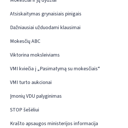
Mokesčiai ir jų dydžiai
Atsiskaitymas grynaisiais pinigais
Dažniausiai užduodami klausimai
Mokesčių ABC
Viktorina moksleiviams
VMI kviečia į „Pasimatymą su mokesčiais“
VMI turto aukcionai
Įmonių VDU palyginimas
STOP šešėliui
Krašto apsaugos ministerijos informacija