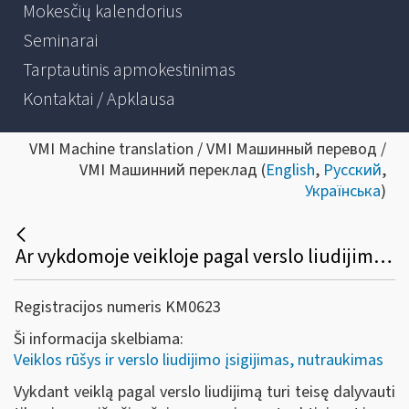
Mokesčių kalendorius
Seminarai
Tarptautinis apmokestinimas
Kontaktai / Apklausa
VMI Machine translation / VMI Машинный перевод /
VMI Машинний переклад (
English
,
Русский
,
Українська
)
Ar vykdomoje veikloje pagal verslo liudijimą turi teisę dalyvauti šeimos nariai?
Registracijos numeris KM0623
Ši informacija skelbiama:
Veiklos rūšys ir verslo liudijimo įsigijimas, nutraukimas
Vykdant veiklą pagal verslo liudijimą turi teisę dalyvauti