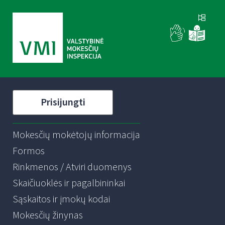
Prisijungti
Mokesčių mokėtojų informacija
Formos
Rinkmenos / Atviri duomenys
Skaičiuoklės ir pagalbininkai
Sąskaitos ir įmokų kodai
Mokesčių žinynas